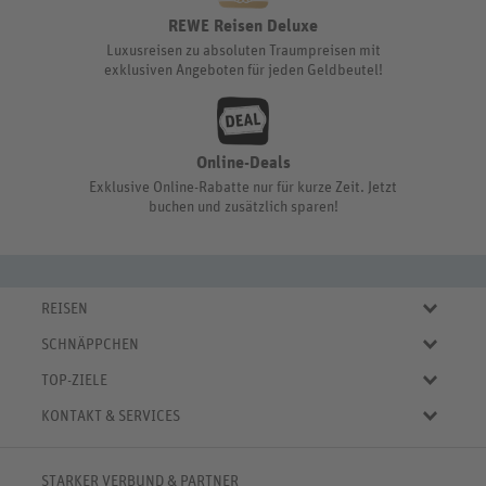
REWE Reisen Deluxe
Luxusreisen zu absoluten Traumpreisen mit
exklusiven Angeboten für jeden Geldbeutel!
Online-Deals
Exklusive Online-Rabatte nur für kurze Zeit. Jetzt
buchen und zusätzlich sparen!
REISEN
Eigene Anreise
SCHNÄPPCHEN
Pauschalreisen
Aktuelle Reiseangebote
Städtereisen
TOP-ZIELE
Reiseangebote der Woche
Rundreisen
Urlaub in Deutschland
Online-Deals
KONTAKT & SERVICES
Kreuzfahrten
Urlaub in Österreich
Kurzurlaub bis € 150.-
FAQ
Familienurlaub
Urlaub in Italien
Pauschalreisen bis € 500.-
Servicebereich
Wellnessurlaub
✈
Urlaub in Spanien
STARKER VERBUND & PARTNER
Reisemagazin