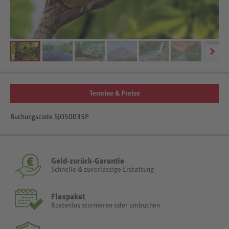
To
Termine & Preise
Buchungscode SJO50035P
Geld-zurück-Garantie
Schnelle & zuverlässige Erstattung
Flexpaket
Kostenlos stornieren oder umbuchen