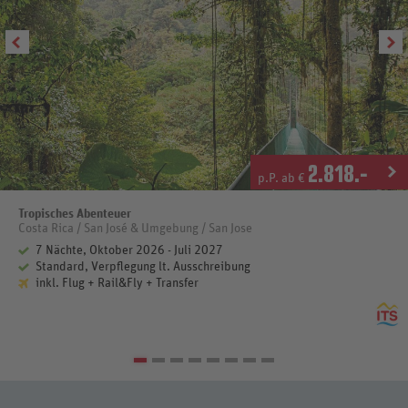
Interamericana, durch die Ortschaften Montenegro und Bagaces,
danach weiter in Richtung Norden bis nach Liberia. Liberia wird
wegen ihren weißen Häusern auch gerne die „Weiße Stadt“ genannt.
Hier haben Sie die Möglichkeit die Stadt zu besichtigen oder für ein
Mittagessen anzuhalten. Weiterfahrt nach Rincón de la Vieja. 2
Nächte in der Buena Vista Lodge oder Cañon de la Vieja Lodge
(Mittelklasse, Landeskategorie: 3 Sterne). Ca. 80 km/2 Stunden
(Frühstück)
11. Tag: Rincón de la Vieja
2.818
.-
Heute haben Sie die Gelegenheit, die traumhafte Umgebung während
p.P. ab €
einer geführten Wanderung oder auf dem Pferderücken zu erkunden
(optional und gegen Gebühr). Der von lokalen Guides begleitete
Tropisches Abenteuer
Ausritt (ca. zwei Stunden, auf eigene Gefahr, gute körperliche
Costa Rica / San José & Umgebung / San Jose
Kondition erforderlich) führt Sie durch den Dschungel und steilen
7 Nächte, Oktober 2026 - Juli 2027
Hängen am Fuße des Vulkans entlang. Die andere Möglichkeit ist, zu
Standard, Verpflegung lt. Ausschreibung
Fuß die umliegende Flora und Fauna zu erkunden. Nachmittags
inkl. Flug + Rail&Fly + Transfer
können Sie bei einem entspannenden Bad in den Thermalquellen die
herrliche Kulisse genießen. (Frühstück)
12. Tag: Rincón de la Vieja - San José
Nach dem Frühstück Rückfahrt nach San José und Abgabe Ihres
separat gebuchten Mietwagens. Alternativ können Sie den Mietwagen
in Ihrem separat gebuchten Strandhotel in der Region Guanacaste
abgeben (gegen Gebühr). Ca. 250 km/5 Stunden (Frühstück)