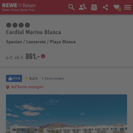
0
4 Sterne
Cordial Marina Blanca
Spanien
/
Lanzarote
/
Playa Blanca
861.-
p.P. ab €
91%
5,1
/6
6 Bewertungen
Auf Karte anzeigen