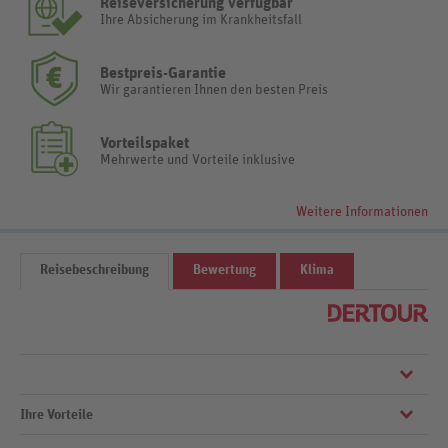
Reiseversicherung verfügbar
Ihre Absicherung im Krankheitsfall
Bestpreis-Garantie
Wir garantieren Ihnen den besten Preis
Vorteilspaket
Mehrwerte und Vorteile inklusive
Weitere Informationen
Reisebeschreibung
Bewertung
Klima
Ihre Vorteile
Das ideale Ziel für einen großartigen Urlaub mit der Familie, mit
Freunden oder zu zweit.Der perfekte Ort, um magische Erinnerungen