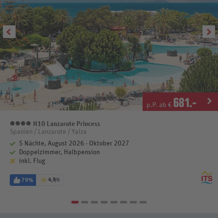
681
.-
p.P. ab €
H10 Lanzarote Princess
4 Sterne
Spanien / Lanzarote / Yaiza
5 Nächte, August 2026 - Oktober 2027
Doppelzimmer, Halbpension
inkl. Flug
79%
4,9
/6