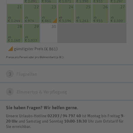
€ 1.091
€ 936
€ 1.071
€ 1.390
€ 933
€ 1.297
21
22
23
24
25
26
27
ab
ab
ab
ab
ab
ab
ab
€ 1.244
€ 974
€ 861
€ 1.196
€ 1.263
€ 933
€ 1.500
28
29
30
ab
ab
€ 1.160
€ 1.033
günstigster Preis (
)
€ 861
Preise pro Person oder pro Wohneinheit (p.W.).
3
Flugzeiten
4
Zimmertyp & Verpflegung
Sie haben Fragen? Wir helfen gerne
.
Unsere Urlaubs-Hotline
02203 / 94 797 40
ist
Montag bis Freitag
9-
20 Uhr
und Samstag und Sonntag
10:00-18:30
Uhr zum Ortstarif
für
Sie erreichbar.