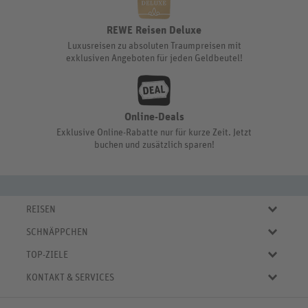
REWE Reisen Deluxe
Luxusreisen zu absoluten Traumpreisen mit
exklusiven Angeboten für jeden Geldbeutel!
Online-Deals
Exklusive Online-Rabatte nur für kurze Zeit. Jetzt
buchen und zusätzlich sparen!
REISEN
Eigene Anreise
SCHNÄPPCHEN
Pauschalreisen
Aktuelle Reiseangebote
Städtereisen
TOP-ZIELE
Reiseangebote der Woche
Rundreisen
Urlaub in Deutschland
Online-Deals
KONTAKT & SERVICES
Kreuzfahrten
Urlaub in Österreich
Kurzurlaub bis € 150.-
FAQ
Familienurlaub
Urlaub in Italien
Pauschalreisen bis € 500.-