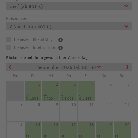
Genf (ab 861 €)
Reisedauer
7 Nächte (ab 861 €)
Inklusive DB Rail&Fly
Inklusive Hoteltransfer
Klicken Sie auf Ihren gewünschten Anreisetag.
September 2026 (ab 861 €)
Mo
Di
Mi
Do
Fr
Sa
So
1
2
3
4
5
6
ab
ab
ab
ab
€ 1.308
€ 920
€ 1.003
€ 1.358
7
8
9
10
11
12
13
14
15
16
17
18
19
20
ab
ab
ab
ab
ab
ab