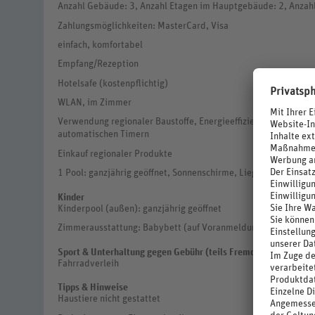
Anzahl Gebäude: 3, Anzahl Etagen im Hauptgebäude: 2, Anzah
Zahlungsmöglichkeiten: MasterCard, Visa
einfach, komfortabel
Empfang/Rezeption
Hotelsafe (kostenpflichtig)
WLAN, im Zimmer
Verwendung regionaler Baustoffe, Energieeffiziente Beleucht
automatischen Timern
Einkauf regionaler Produkte
1 Pool: ganzjährig geöffnet, Sonnenschirme, Liegen
Kinder
Kinderpool (außen): ganzjährig geöffnet
Zimmerausstattung: Babybett (auf Voranmeldung)
Sport & Unterhaltung gegen Gebühr (teils Fremdanbieter)
Fahrradverleih
Tipps & Hinweise
Haustiere nicht gestattet