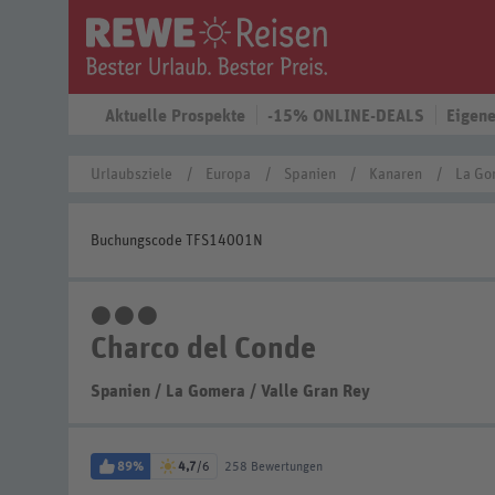
Aktuelle Prospekte
-15% ONLINE-DEALS
Eigene
Urlaubsziele
Europa
Spanien
Kanaren
La Go
Buchungscode TFS14001N
3 Sterne
Charco del Conde
Spanien
/
La Gomera
/
Valle Gran Rey
89%
4,7
/6
258 Bewertungen