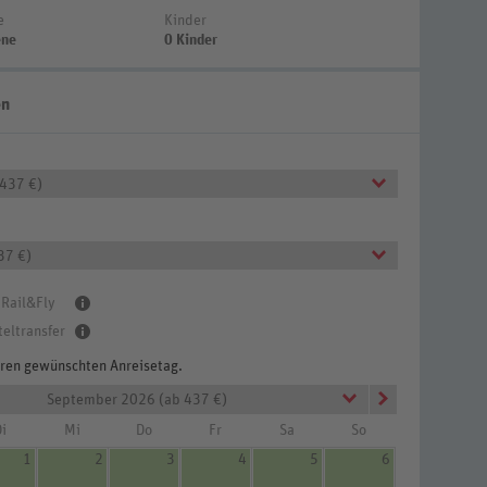
e
Kinder
ene
0 Kinder
en
 437 €)
37 €)
 Rail&Fly
teltransfer
Ihren gewünschten Anreisetag.
September 2026 (ab 437 €)
i
Mi
Do
Fr
Sa
So
1
2
3
4
5
6