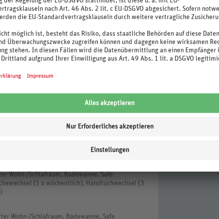
stleistungen zur Reduzierung des Transports
t-TV), Kochnische, Terrasse, Bettwäschewechsel (1 x
igung (kostenfrei, 3 x wöchentlich)
at-TV), Kochnische, Terrasse, Bettwäschewechsel (1
inigung (kostenfrei, 3 x wöchentlich)
rter Wohn-/Schlafraum, Badewanne, Safe
äschewechsel (1 x wöchentlich), Handtuchwechsel (3
)
rter Wohn-/Schlafraum, Badewanne, Safe