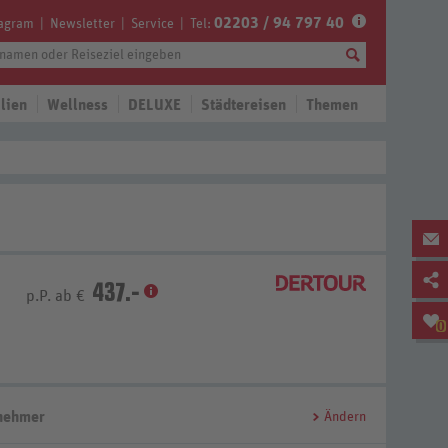
02203 / 94 797 40
tagram
Newsletter
Service
Tel:
lien
Wellness
DELUXE
Städtereisen
Themen
437.-
p.P. ab €
0
lnehmer
Ändern