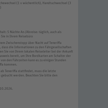
äschewechsel (1 x wöchentlich), Handtuchwechsel (3
)
lt: 5 Nächte An-/Abreise: täglich, auch als
 Sie in Ihrem Reisebüro
inem Zwischenstopp über Nacht auf Teneriffa
 dass die Informationen zu den Fährgesellschaften
en Sie von Ihrem lokalen Reiseleiter bei der Ankunft
usweis bereit, um Ihre Bordkarten am Schalter der
von den Fährzeiten kann es zu einigen Stunden
iffa kommen.
b Teneriffa stattfindet, muss die letzte
a gebucht werden. Beachten Sie bitte den
.10.2026.