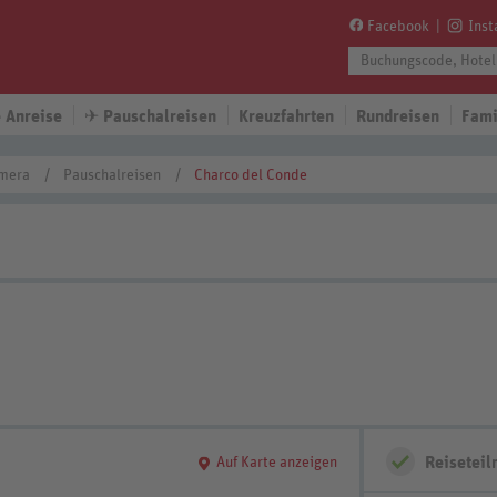
Facebook
Ins
 Anreise
✈
Pauschalreisen
Kreuzfahrten
Rundreisen
Fami
mera
Pauschalreisen
Charco del Conde
Reisetei
Auf Karte anzeigen