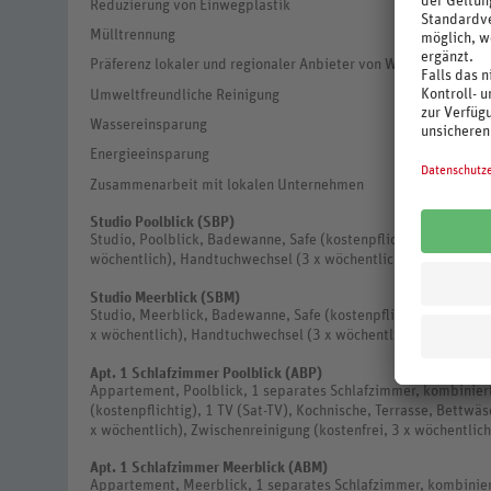
Reduzierung von Einwegplastik
Mülltrennung
Präferenz lokaler und regionaler Anbieter von Waren und Dien
Umweltfreundliche Reinigung
Wassereinsparung
Energieeinsparung
Zusammenarbeit mit lokalen Unternehmen
Studio Poolblick (SBP)
Studio, Poolblick, Badewanne, Safe (kostenpflichtig), 1 TV (Sa
wöchentlich), Handtuchwechsel (3 x wöchentlich), Zwischenrein
Studio Meerblick (SBM)
Studio, Meerblick, Badewanne, Safe (kostenpflichtig), 1 TV (S
x wöchentlich), Handtuchwechsel (3 x wöchentlich), Zwischenre
Apt. 1 Schlafzimmer Poolblick (ABP)
Appartement, Poolblick, 1 separates Schlafzimmer, kombinie
(kostenpflichtig), 1 TV (Sat-TV), Kochnische, Terrasse, Bettw
x wöchentlich), Zwischenreinigung (kostenfrei, 3 x wöchentlich
Apt. 1 Schlafzimmer Meerblick (ABM)
Appartement, Meerblick, 1 separates Schlafzimmer, kombinie