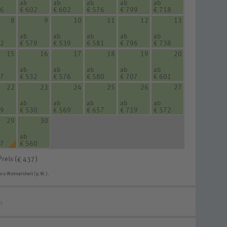
ab
ab
ab
ab
ab
16
€ 602
€ 602
€ 576
€ 799
€ 718
8
9
10
11
12
13
ab
ab
ab
ab
ab
12
€ 579
€ 539
€ 581
€ 796
€ 738
15
16
17
18
19
20
ab
ab
ab
ab
ab
47
€ 532
€ 576
€ 580
€ 707
€ 601
22
23
24
25
26
27
ab
ab
ab
ab
ab
69
€ 530
€ 569
€ 657
€ 719
€ 572
29
30
ab
37
€ 560
Preis (
)
€ 437
pro Wohneinheit (p.W.).
n