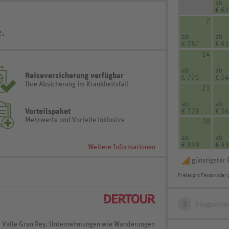
ab
€ 6
7
e.
ab
ab
€ 787
€ 6
14
ab
ab
Reiseversicherung verfügbar
€ 775
€ 5
Ihre Absicherung im Krankheitsfall
21
ab
ab
Vorteilspaket
€ 728
€ 5
Mehrwerte und Vorteile inklusive
28
ab
ab
€ 819
€ 4
Weitere Informationen
günstigster 
Preise pro Person oder 
3
Flugzeite
al Valle Gran Rey. Unternehmungen wie Wanderungen