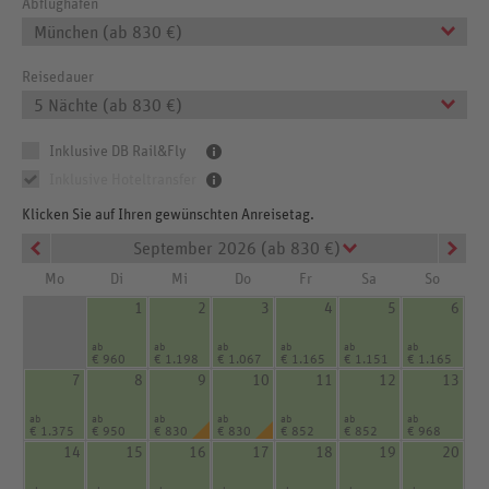
Abflughafen
München (ab 830 €)
Reisedauer
5 Nächte (ab 830 €)
Inklusive DB Rail&Fly
Inklusive Hoteltransfer
Klicken Sie auf Ihren gewünschten Anreisetag.
September 2026 (ab 830 €)
Mo
Di
Mi
Do
Fr
Sa
So
1
2
3
4
5
6
ab
ab
ab
ab
ab
ab
€ 960
€ 1.198
€ 1.067
€ 1.165
€ 1.151
€ 1.165
7
8
9
10
11
12
13
ab
ab
ab
ab
ab
ab
ab
€ 1.375
€ 950
€ 830
€ 830
€ 852
€ 852
€ 968
14
15
16
17
18
19
20