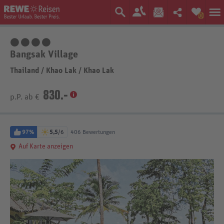
0
4 Sterne
Bangsak Village
Thailand
/
Khao Lak
/
Khao Lak
830.-
p.P. ab €
97%
5,5
/6
406 Bewertungen
Auf Karte anzeigen