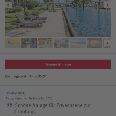
Be
Termine & Preise
Buchungscode HKT32052P
Georg, verreist als Familie im Mai 2026
”
Schöne Anlage für Erwachsene zur
Erholung.