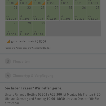
ab
ab
ab
ab
ab
ab
ab
€ 830
€ 830
€ 830
€ 950
€ 852
€ 961
€ 1.303
21
22
23
24
25
26
27
ab
ab
ab
ab
ab
ab
ab
€ 1.303
€ 1.193
€ 1.193
€ 1.126
€ 1.303
€ 1.222
€ 1.303
28
29
30
ab
ab
ab
€ 1.303
€ 1.193
€ 1.128
günstigster Preis (
)
€ 830
Preise pro Person oder pro Wohneinheit (p.W.).
3
Flugzeiten
4
Zimmertyp & Verpflegung
Sie haben Fragen? Wir helfen gerne
.
Unsere Urlaubs-Hotline
02203 / 422 300
ist
Montag bis Freitag
9-20
Uhr
und Samstag und Sonntag
10:00-18:30
Uhr zum Ortstarif
für Sie
erreichbar.