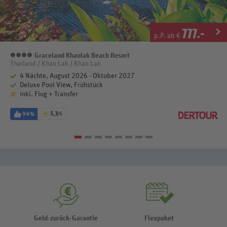
777
.-
p.P. ab €
Graceland Khaolak Beach Resort
4 Sterne
Thailand / Khao Lak / Khao Lak
4 Nächte, August 2026 - Oktober 2027
Deluxe Pool View, Frühstück
inkl. Flug + Transfer
94%
5,3
/6
Geld-zurück-Garantie
Flexpaket