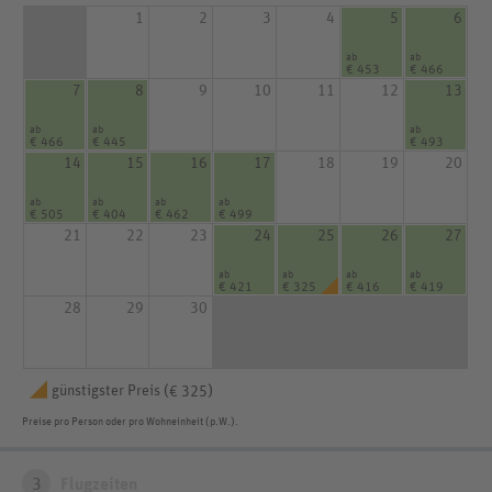
1
2
3
4
5
6
ab
ab
€ 453
€ 466
7
8
9
10
11
12
13
ab
ab
ab
€ 466
€ 445
€ 493
14
15
16
17
18
19
20
ab
ab
ab
ab
€ 505
€ 404
€ 462
€ 499
21
22
23
24
25
26
27
ab
ab
ab
ab
€ 421
€ 325
€ 416
€ 419
28
29
30
günstigster Preis (
)
€ 325
Preise pro Person oder pro Wohneinheit (p.W.).
3
Flugzeiten