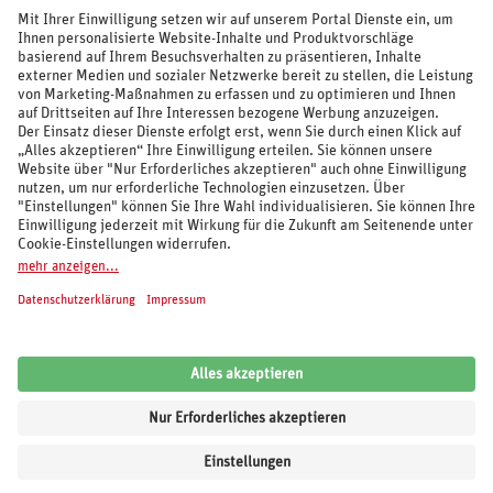
SOCIAL MEDIA
REISEVERANSTALTER UND MARKEN
© 2026 REWE Reisen
Impressum
AGB
Cookie-Einstellungen
Datenschutz
Unsere Inhalte: Standards und Meldung
REWE Reisen
Kundenbewertung:
4,62
von
5
Sternen auf Grundlage von
6.091
Bewertungen
von
Trusted Shops
.