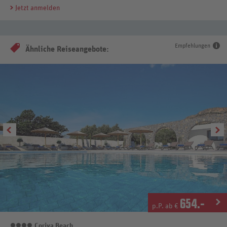
Jetzt anmelden
Empfehlungen
Ähnliche Reiseangebote:
654
.-
p.P. ab €
Coriva Beach
4 Sterne