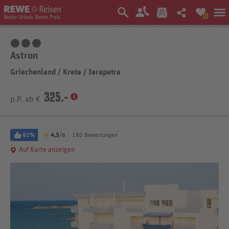
0
3 Sterne
Astron
Griechenland
/
Kreta
/
Ierapetra
325.-
p.P. ab €
82%
4,5
/6
180 Bewertungen
Auf Karte anzeigen