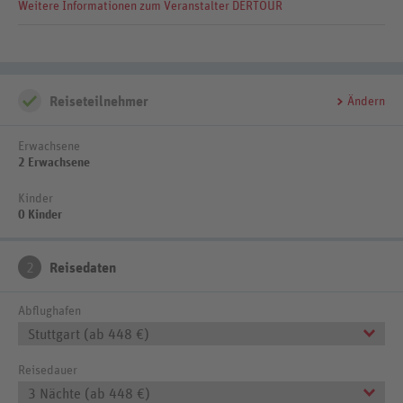
Weitere Informationen zum Veranstalter DERTOUR
Reiseteilnehmer
Ändern
Erwachsene
2 Erwachsene
Kinder
0 Kinder
2
Reisedaten
Abflughafen
Stuttgart (ab 448 €)
Reisedauer
3 Nächte (ab 448 €)