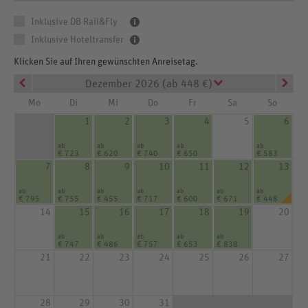
Inklusive DB Rail&Fly
Inklusive Hoteltransfer
Klicken Sie auf Ihren gewünschten Anreisetag.
Dezember 2026 (ab 448 €)
Mo
Di
Mi
Do
Fr
Sa
So
1
2
3
4
5
6
ab
ab
ab
ab
ab
€ 723
€ 620
€ 740
€ 650
€ 583
7
8
9
10
11
12
13
ab
ab
ab
ab
ab
ab
ab
€ 795
€ 755
€ 455
€ 717
€ 600
€ 671
€ 448
14
15
16
17
18
19
20
ab
ab
ab
ab
ab
€ 747
€ 486
€ 757
€ 653
€ 838
21
22
23
24
25
26
27
28
29
30
31