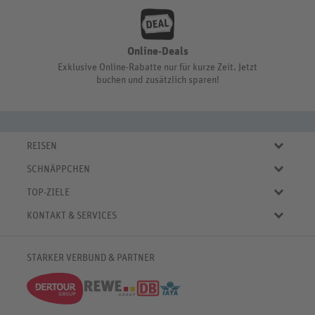
Online-Deals
Exklusive Online-Rabatte nur für kurze Zeit. Jetzt
buchen und zusätzlich sparen!
REISEN
Eigene Anreise
SCHNÄPPCHEN
Pauschalreisen
Aktuelle Reiseangebote
Städtereisen
TOP-ZIELE
Reiseangebote der Woche
Rundreisen
Urlaub in Deutschland
Online-Deals
KONTAKT & SERVICES
Kreuzfahrten
Urlaub in Österreich
Kurzurlaub bis € 150.-
FAQ
Familienurlaub
Urlaub in Italien
Pauschalreisen bis € 500.-
Servicebereich
Wellnessurlaub
✈
Urlaub in Spanien
STARKER VERBUND & PARTNER
Reisemagazin
Kontaktformular
✈
Urlaub in Bulgarien
% Satte Rabatte
♥ Merkliste
✈
Urlaub in Griechenland
Newsletter
✈
Urlaub in der Karibik
Push-Benachrichtigungen