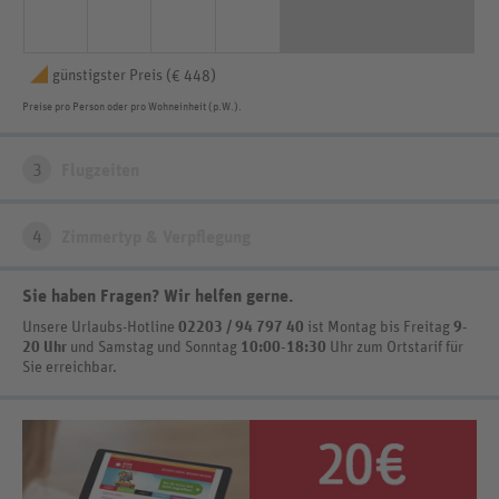
günstigster Preis (
)
€ 448
Preise pro Person oder pro Wohneinheit (p.W.).
3
Flugzeiten
4
Zimmertyp & Verpflegung
Sie haben Fragen? Wir helfen gerne
.
Unsere Urlaubs-Hotline
02203 / 94 797 40
ist
Montag bis Freitag
9-
20 Uhr
und Samstag und Sonntag
10:00-18:30
Uhr zum Ortstarif
für
Sie erreichbar.