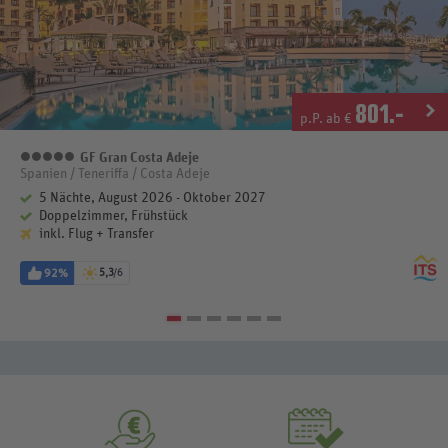
801
.-
p.P. ab €
GF Gran Costa Adeje
5 Sterne
Spanien / Teneriffa / Costa Adeje
5 Nächte, August 2026 - Oktober 2027
Doppelzimmer, Frühstück
inkl. Flug + Transfer
92%
5,3
/6