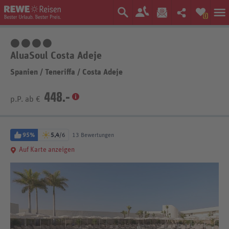
0
4 Sterne
AluaSoul Costa Adeje
Spanien
/
Teneriffa
/
Costa Adeje
448.-
p.P. ab €
95%
5,4
/6
13 Bewertungen
Auf Karte anzeigen