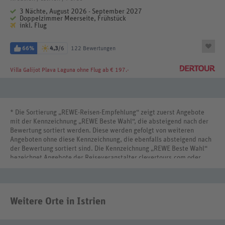
3 Nächte, August 2026 - September 2027
Doppelzimmer Meerseite, Frühstück
inkl. Flug
66%
4,3
/6
122 Bewertungen
Villa Galijot Plava Laguna
ohne Flug ab € 197.-
* Die Sortierung „REWE-Reisen-Empfehlung“ zeigt zuerst Angebote
mit der Kennzeichnung „REWE Beste Wahl“, die absteigend nach der
Bewertung sortiert werden. Diese werden gefolgt von weiteren
Angeboten ohne diese Kennzeichnung, die ebenfalls absteigend nach
der Bewertung sortiert sind. Die Kennzeichnung „REWE Beste Wahl“
bezeichnet Angebote der Reiseveranstalter clevertours.com oder
REWE Reisen International.
Weitere Orte in Istrien