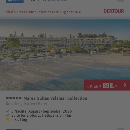
Pical Suites Valamar Collection
ohne Flug ab € 263.-
898
.-
p.P. ab €
Marea Suites Valamar Collection
5 Sterne
Kroatien / Istrien / Porec
3 Nächte, August - September 2026
Suite für 2 plus 1, Halbpension Plus
inkl. Flug