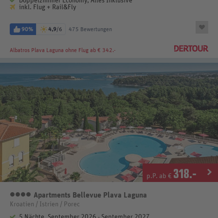
Doppelzimmer Economy, Alles Inklusive
inkl. Flug + Rail&Fly
90%
4,9
/6
475 Bewertungen
Albatros Plava Laguna
ohne Flug ab € 342.-
318
.-
p.P. ab €
Apartments Bellevue Plava Laguna
4 Sterne
Kroatien / Istrien / Porec
5 Nächte, September 2026 - September 2027