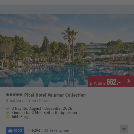
662
.-
p.P. ab €
Pical Hotel Valamar Collection
5 Sterne
Kroatien / Istrien / Porec
3 Nächte, August - Dezember 2026
Zimmer für 2 Meerseite, Halbpension
inkl. Flug
100%
6,0
/6
23 Bewertungen