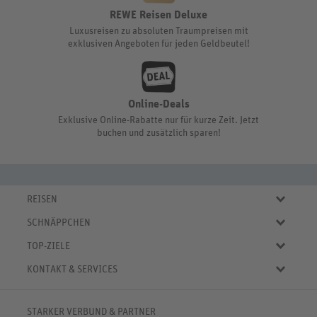
REWE Reisen Deluxe
Luxusreisen zu absoluten Traumpreisen mit
exklusiven Angeboten für jeden Geldbeutel!
Online-Deals
Exklusive Online-Rabatte nur für kurze Zeit. Jetzt
buchen und zusätzlich sparen!
REISEN
Eigene Anreise
SCHNÄPPCHEN
Pauschalreisen
Aktuelle Reiseangebote
Städtereisen
TOP-ZIELE
Reiseangebote der Woche
Rundreisen
Urlaub in Deutschland
Online-Deals
KONTAKT & SERVICES
Kreuzfahrten
Urlaub in Österreich
Kurzurlaub bis € 150.-
FAQ
Familienurlaub
Urlaub in Italien
Pauschalreisen bis € 500.-
Servicebereich
Wellnessurlaub
✈
Urlaub in Spanien
STARKER VERBUND & PARTNER
Reisemagazin
Kontaktformular