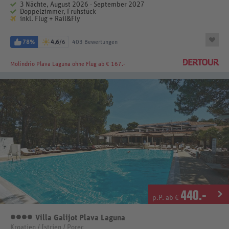
3 Nächte, August 2026 - September 2027
Doppelzimmer, Frühstück
inkl. Flug + Rail&Fly
78%
4,6
/6
403 Bewertungen
Molindrio Plava Laguna
ohne Flug ab € 167.-
440
.-
p.P. ab €
Villa Galijot Plava Laguna
4 Sterne
Kroatien / Istrien / Porec