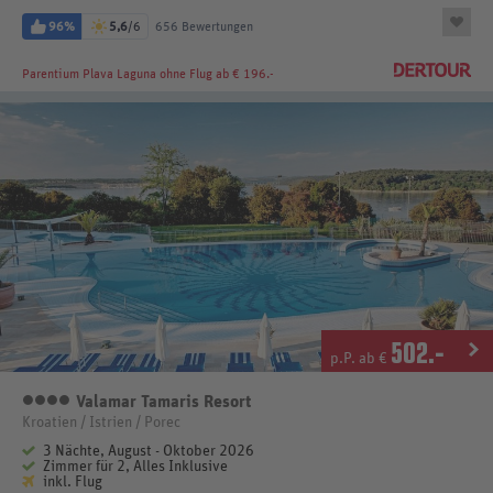
96%
5,6
/6
656 Bewertungen
Parentium Plava Laguna
ohne Flug ab € 196.-
502
.-
p.P. ab €
Valamar Tamaris Resort
4 Sterne
Kroatien / Istrien / Porec
3 Nächte, August - Oktober 2026
Zimmer für 2, Alles Inklusive
inkl. Flug