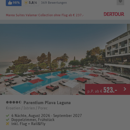
98%
5,8
/6
369 Bewertungen
Marea Suites Valamar Collection
ohne Flug ab € 237.-
523
.-
p.P. ab €
Parentium Plava Laguna
4,5 Sterne
Kroatien / Istrien / Porec
4 Nächte, August 2026 - September 2027
Doppelzimmer, Frühstück
inkl. Flug + Rail&Fly