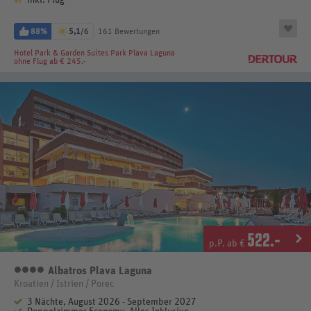
inkl. Flug
88%
5,1
/6
161 Bewertungen
Hotel Park & Garden Suites Park Plava Laguna
ohne Flug ab € 245.-
522
.-
p.P. ab €
Albatros Plava Laguna
4 Sterne
Kroatien / Istrien / Porec
3 Nächte, August 2026 - September 2027