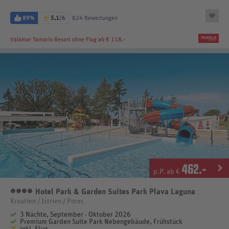
89%
5,1
/6
824 Bewertungen
Valamar Tamaris Resort
ohne Flug ab € 118.-
462
.-
p.P. ab €
Hotel Park & Garden Suites Park Plava Laguna
4 Sterne
Kroatien / Istrien / Porec
3 Nächte, September - Oktober 2026
Premium Garden Suite Park Nebengebäude, Frühstück