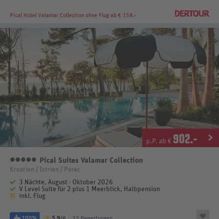
Pical Hotel Valamar Collection
ohne Flug ab € 158.-
902
.-
p.P. ab €
Pical Suites Valamar Collection
5 Sterne
Kroatien / Istrien / Porec
3 Nächte, August - Oktober 2026
V Level Suite für 2 plus 1 Meerblick, Halbpension
inkl. Flug
100%
5,9
/6
33 Bewertungen