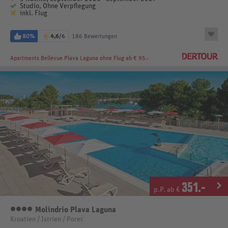
Studio, Ohne Verpflegung
inkl. Flug
80%
4,6
/6
186 Bewertungen
Apartments Bellevue Plava Laguna
ohne Flug ab € 95.-
351
.-
p.P. ab €
Molindrio Plava Laguna
4 Sterne
Kroatien / Istrien / Porec