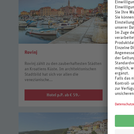
Rovinj
Porec
Rovinj zählt zu den zauberhaftesten Städten
Das ehema
an Kroatiens Küste. Im architektonischen
Parentium 
Stadtbild hat sich vor allen die
Jahre alte
venezianische...
größten un
Hotel p.P. ab € 59.-