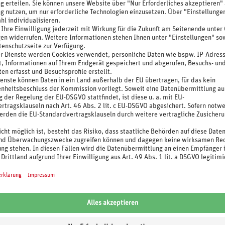
Umag
lige römische Heerlager
Die malerische Hafenstadt Umag e
blickt auf eine mehr als 2.000
sich an der kroatischen Adriaküste.
 Geschichte zurück. Dem heute
mit einem milden Seeklima, türki
d...
Meerwasser...
Hotel p.P. ab € 95.-
Hotel p.P. ab € 70.-