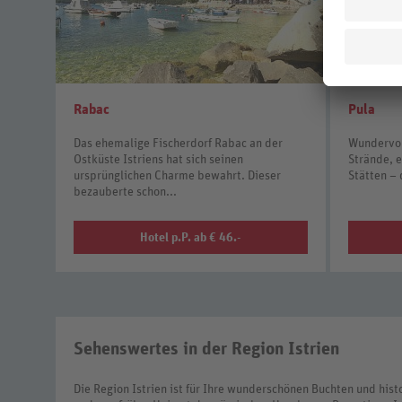
Rabac
Pula
Das ehemalige Fischerdorf Rabac an der
Wundervol
Ostküste Istriens hat sich seinen
Strände, 
ursprünglichen Charme bewahrt. Dieser
Stätten – 
bezauberte schon...
Hotel p.P. ab € 46.-
Sehenswertes in der Region Istrien
Die Region Istrien ist für Ihre wunderschönen Buchten und hist