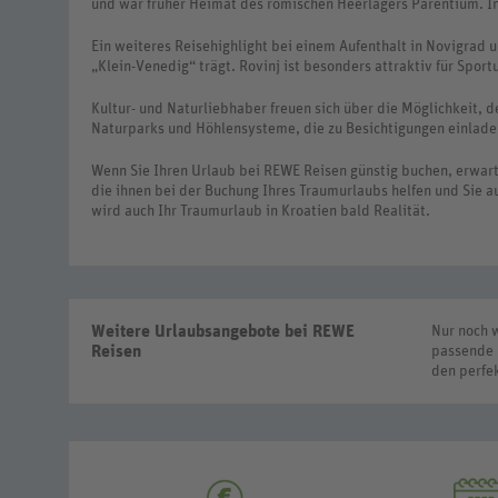
und war früher Heimat des römischen Heerlagers Parentium. In
Ein weiteres Reisehighlight bei einem Aufenthalt in Novigrad u
„Klein-Venedig“ trägt. Rovinj ist besonders attraktiv für Spor
Kultur- und Naturliebhaber freuen sich über die Möglichkeit, d
Naturparks und Höhlensysteme, die zu Besichtigungen einlade
Wenn Sie Ihren Urlaub bei REWE Reisen günstig buchen, erwarte
die ihnen bei der Buchung Ihres Traumurlaubs helfen und Sie au
wird auch Ihr Traumurlaub in Kroatien bald Realität.
Weitere Urlaubsangebote bei REWE
Nur noch w
Reisen
passende R
den perfe