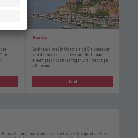
Opatija
 der
In einem Hotel in Opatija sind Sie umgeben
“. Und
von der malerischen Kvarner Bucht und
n
einem geschichtsträchtigen Ort. Prächtige
Villen und...
Hotel
t Poreč. Sie liegt nur wenige Kilometer von Novigrad entfernt