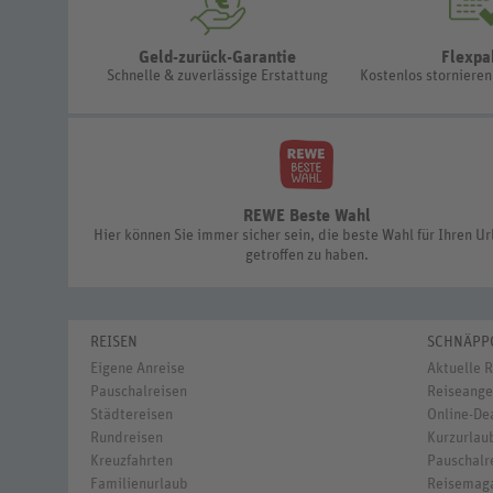
Geld-zurück-Garantie
Flexpa
Schnelle & zuverlässige Erstattung
Kostenlos storniere
REWE Beste Wahl
Hier können Sie immer sicher sein, die beste Wahl für Ihren U
getroffen zu haben.
REISEN
SCHNÄPP
Eigene Anreise
Aktuelle 
Pauschalreisen
Reiseange
Städtereisen
Online-De
Rundreisen
Kurzurlaub
Kreuzfahrten
Pauschalre
Familienurlaub
Reisemag