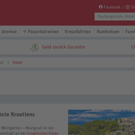
Facebook
I
 Anreise
✈
Pauschalreisen
Kreuzfahrten
Rundreisen
Fami
Geld-zurück-Garantie
E
ad
Hotel
üste Kroatiens
 Weingärten – Novigrad ist der
nselstadt an der
kroatischen Küste