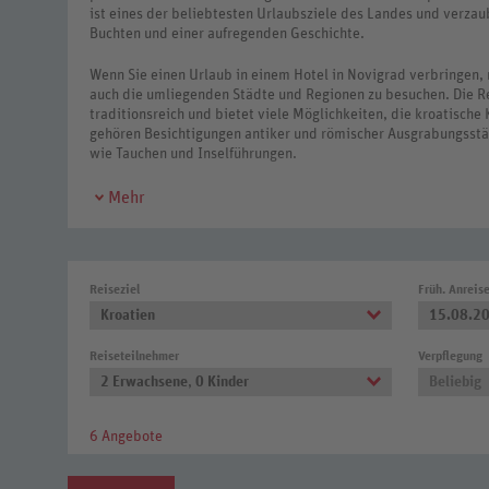
ist eines der beliebtesten Urlaubsziele des Landes und verza
Buchten und einer aufregenden Geschichte.
Wenn Sie einen Urlaub in einem Hotel in Novigrad verbringen, 
auch die umliegenden Städte und Regionen zu besuchen. Die Reg
traditionsreich und bietet viele Möglichkeiten, die kroatische
gehören Besichtigungen antiker und römischer Ausgrabungsstä
wie Tauchen und Inselführungen.
Novigrad, auch als Cittanova bekannt, liegt an der Küste Kroati
Mehr
seit über 1.000 Jahren. Im 4. Jh befand sich an diesem Ort die
auf einer kleinen Insel ansässige Ferienort liegt 15 km nördli
Die Küstenstadt ist für Ihre traumhaften Strände und Bademög
Reiseziel
Früh. Anreis
von der Altstadt entfernt und eignet sich perfekt für einen en
Dajla. Dieser Badestrand bei Umag ist besonders privat und ab
Kroatien
15.08.2
in der kleinen Bucht von Dajla zu schwimmen und die Sonne zu
Reiseteilnehmer
Verpflegung
Buchen Sie ein Zimmer in einem Hotel in Novigrads Altstadt un
2 Erwachsene
,
0 Kinder
Beliebig
Die Mauer stammt aus dem 13. Jh und war Teil einer spätantike
und Geschäfte aus, die sich in den kleinen Mauergassen angesi
6 Angebote