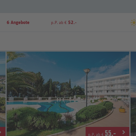
6 Angebote
52.-
p.P. ab €
55
.-
p.P. ab €