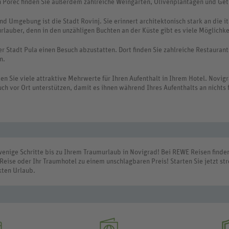
 Poreč finden Sie außerdem zahlreiche Weingärten, Olivenplantagen und Getr
nd Umgebung ist die Stadt Rovinj. Sie erinnert architektonisch stark an die 
turlauber, denn in den unzähligen Buchten an der Küste gibt es viele Möglichk
er Stadt Pula einen Besuch abzustatten. Dort finden Sie zahlreiche Restauran
n.
n Sie viele attraktive Mehrwerte für Ihren Aufenthalt in Ihrem Hotel. Novi
ch vor Ort unterstützen, damit es ihnen während Ihres Aufenthalts an nichts 
enige Schritte bis zu Ihrem Traumurlaub in Novigrad! Bei REWE Reisen finden
eise oder Ihr Traumhotel zu einem unschlagbaren Preis! Starten Sie jetzt stre
kten Urlaub.