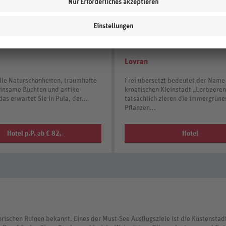
Lovran
le Naturschönheiten, traumhafte
Frei übersetzt bedeutet der Name
einsame Buchten und antike
kroatischen Kleinstadt „Lorbeeren
das erwartet Sie in Pula, der...
tatsächlich zieren die immergrüne
Pflanzen...
Hotel p.P. ab € 82.-
Hotel
orischen Ruinen bekannt. Eines der Must-See Ausflugsziele ist die Küstenstad