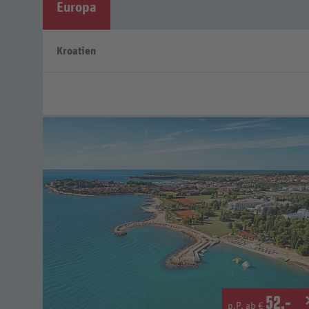
Europa
Kroatien
52
.-
p.P. ab €