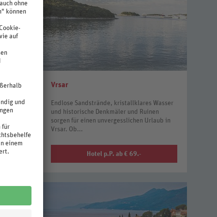
Vrsar
rstreckt
Endlose Sandstrände, kristallklares Wasser
 Sie lockt
und historische Denkmäler und Ruinen
sblauem
sorgen für einen unvergesslichen Urlaub in
Vrsar. Ob...
Hotel p.P. ab € 69.-