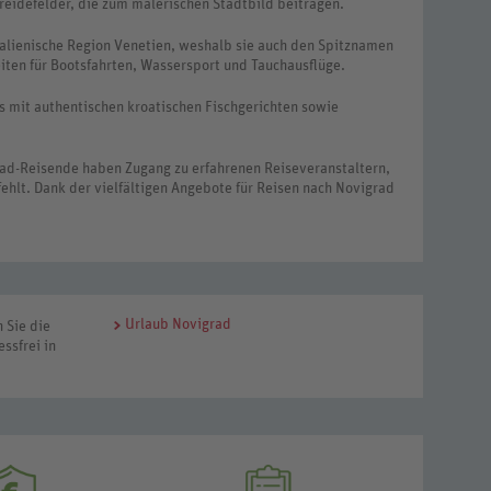
eidefelder, die zum malerischen Stadtbild beitragen.
italienische Region Venetien, weshalb sie auch den Spitznamen
eiten für Bootsfahrten, Wassersport und Tauchausflüge.
ts mit authentischen kroatischen Fischgerichten sowie
grad-Reisende haben Zugang zu erfahrenen Reiseveranstaltern,
fehlt. Dank der vielfältigen Angebote für Reisen nach Novigrad
Urlaub Novigrad
 Sie die
ssfrei in