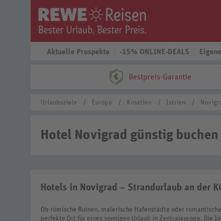
Aktuelle Prospekte
-15% ONLINE-DEALS
Eigene
Bestpreis-Garantie
Urlaubsziele
Europa
Kroatien
Istrien
Novigr
Hotel Novigrad günstig buchen
Hotels in Novigrad – Strandurlaub an der K
Ob römische Ruinen, malerische Hafenstädte oder romantische
perfekte Ort für einen sonnigen Urlaub in Zentraleuropa. Die I