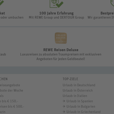
ket
100 Jahre Erfahrung
Bestpre
n oder umbuchen
Mit REWE Group und DERTOUR Group
Wir garantieren I
REWE Reisen Deluxe
rlaub
Luxusreisen zu absoluten Traumpreisen mit exklusiven
Angeboten für jeden Geldbeutel!
CHEN
TOP-ZIELE
Reiseangebote
Urlaub in Deutschland
bote der Woche
Urlaub in Österreich
als
Urlaub in Italien
 bis € 150.-
✈
Urlaub in Spanien
isen bis € 500.-
✈
Urlaub in Bulgarien
azin
✈
Urlaub in Griechenland