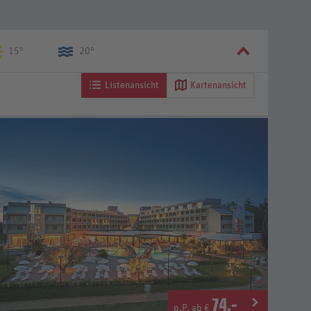
15°
20°
Listenansicht
Kartenansicht
74
.-
p.P. ab €