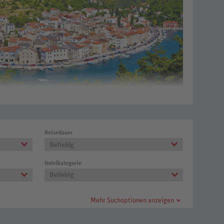
en
Reisedauer
nd
um
Beliebig
Hotelkategorie
Beliebig
Mehr Suchoptionen anzeigen