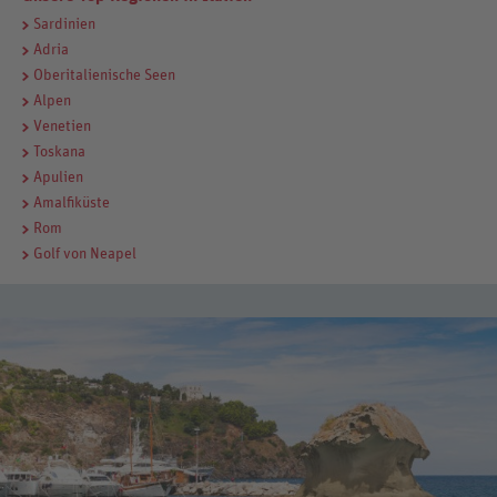
Sardinien
Adria
Oberitalienische Seen
Alpen
Venetien
Toskana
Apulien
Amalfiküste
Rom
Golf von Neapel