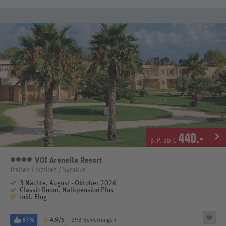
440
.-
p.P. ab €
VOI Arenella Resort
4 Sterne
Italien / Sizilien / Syrakus
3 Nächte, August - Oktober 2026
Classic Room, Halbpension Plus
inkl. Flug
87%
4,9
/6
293 Bewertungen