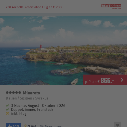
VOI Arenella Resort
ohne Flug ab € 233.-
866
.-
p.P. ab €
Minareto
5 Sterne
Italien / Sizilien / Syrakus
3 Nächte, August - Oktober 2026
Doppelzimmer, Frühstück
inkl. Flug
40%
3,6
/6
54 Bewertungen