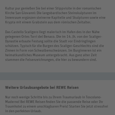
Kultur pur genießen Sie bei einer Stippvisite in der romanischen
Kirche San Giovanni: Die langobardischen Steinskulpturen im
Innenraum ergänzen steinerne Kapitelle und Skulpturen sowie eine
Krypta mit einem Grabstein aus dem römischen Zeitalter.
Das Castello Scaligero liegt malerisch im Hafen des in der Nähe
gelegenen Ortes Torri del Benaco. Die im 14. Jh. von der Scaliger-
Dynastie erbaute Festung sollte die Stadt vor Eindringlingen
schützen. Typisch für die Burgen des Scaliger-Geschlechts sind die
Zinnen in Form von Schwalbenschwänzen. Im Burginneren ist ein
heimatkundliches Museum untergebracht. Aus ganz alter Zeit
stammen die Felsenzeichnungen, die hier zu bewundern sind.
Weitere Urlaubsangebote bei REWE Reisen
Nur noch wenige Schritte bis zu Ihrem Traumurlaub in Toscolano-
Maderno! Bei REWE Reisen finden Sie die passende Reise oder Ihr
Traumhotel zu einem unschlagbaren Preis! Starten Sie jetzt stressfrei
in den perfekten Urlaub.