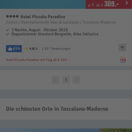
309
.-
p.P. ab €
Hotel Piccolo Paradiso
4 Sterne
Italien / Oberitalienische Seen & Gardasee / Toscolano-Maderno
3 Nächte, August - Oktober 2026
Doppelzimmer Standard Bergseite, Alles Inklusive
83%
4,8
/6
1.957 Bewertungen
Hotel Piccolo Paradiso
mit Flug ab € 539.-
1
Die schönsten Orte in Toscolano-Maderno