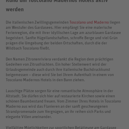
Rund um Toscolano Madernos Hotels aktiv
werden
Die italienischen Zwillingsgemeinden
Toscolano und Maderno
liegen
am Westufer des Gardasees. Hier empfängt Sie eine malerische
Ferienregion, die mit ihrer idyllischen Lage am azurblauen Gardasee
begeistert. Sanfte Hügellandschaften, schroffe Berge und viel Grün
prägen die Umgebung der beiden Ortschaften, durch die der
Wildbach Toscolano fließt.
Den Namen Zitronenriviera verdankt die Region dem prächtigen
Gedeihen von Zitrusfrüchten. Ein hoher Stellenwert wird der
Urlaubsgemeinde auch durch ihre italienische Buchdruckkunst
beigemessen – diese wird Sie bei Ihrem Aufenthalt in einem von
Toscolano Madernos Hotels in den Bann ziehen.
Lauschige Plätze sorgen für eine romantische Atmosphäre in der
Altstadt. Sie dürfen sich hier auf restaurierte Kirchen sowie einen
schönen Baumbestand freuen. Vom Zimmer Ihres Hotels in Toscolano
Maderno aus wird das Flanieren an der sanft geschwungenen
Strandpromenade zum Vergnügen, an ihr reihen sich Parks und
elegante Villen aneinander.
Vielfältige Möglichkeiten zur sportlichen Betätigung am Gardasee