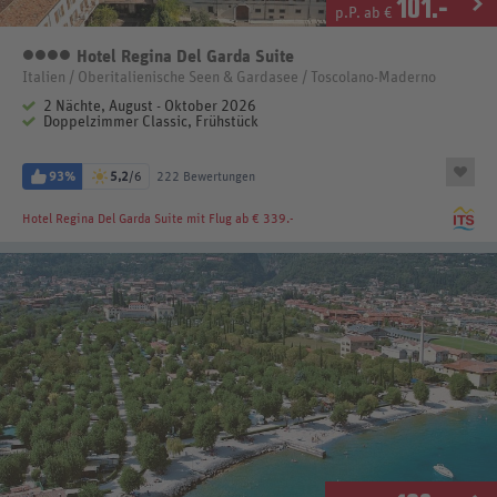
101
.-
p.P. ab €
Hotel Regina Del Garda Suite
4 Sterne
Italien / Oberitalienische Seen & Gardasee / Toscolano-Maderno
2 Nächte, August - Oktober 2026
Doppelzimmer Classic, Frühstück
93%
5,2
/6
222 Bewertungen
Hotel Regina Del Garda Suite
mit Flug ab € 339.-