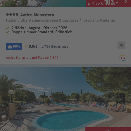
103
.-
p.P. ab €
Antico Monastero
4 Sterne
Italien / Oberitalienische Seen & Gardasee / Toscolano-Maderno
2 Nächte, August - Oktober 2026
Doppelzimmer Standard, Frühstück
90%
5,0
/6
1.734 Bewertungen
Antico Monastero
mit Flug ab € 342.-