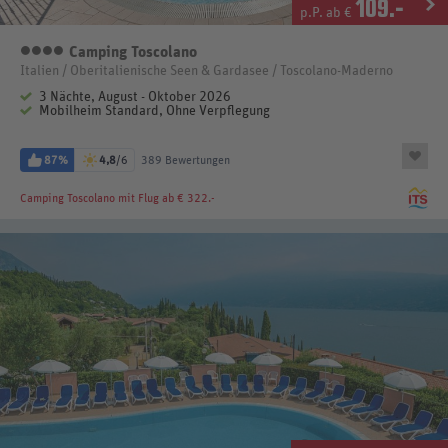
109
.-
p.P. ab €
Camping Toscolano
4 Sterne
Italien / Oberitalienische Seen & Gardasee / Toscolano-Maderno
3 Nächte, August - Oktober 2026
Mobilheim Standard, Ohne Verpflegung
87%
4,8
/6
389 Bewertungen
Camping Toscolano
mit Flug ab € 322.-