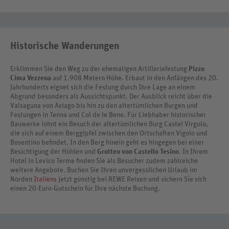
Historische Wanderungen
Erklimmen Sie den Weg zu der ehemaligen Artilleriefestung
Pizzo
Cima Vezzena
auf 1.908 Metern Höhe. Erbaut in den Anfängen des 20.
Jahrhunderts eignet sich die Festung durch Ihre Lage an einem
Abgrund besonders als Aussichtspunkt. Der Ausblick reicht über die
Valsaguna von Asiago bis hin zu den altertümlichen Burgen und
Festungen in Tenna und Col de le Bene. Für Liebhaber historischer
Bauwerke lohnt ein Besuch der altertümlichen Burg Castel Virgolo,
die sich auf einem Berggipfel zwischen den Ortschaften Vigolo und
Bosentino befindet. In den Berg hinein geht es hingegen bei einer
Besichtigung der Höhlen und
Grotten von Castello Tesino
. In Ihrem
Hotel in Levico Terme finden Sie als Besucher zudem zahlreiche
weitere Angebote. Buchen Sie Ihren unvergesslichen Urlaub im
Norden
Italiens
jetzt günstig bei REWE Reisen und sichern Sie sich
einen 20-Euro-Gutschein für Ihre nächste Buchung.