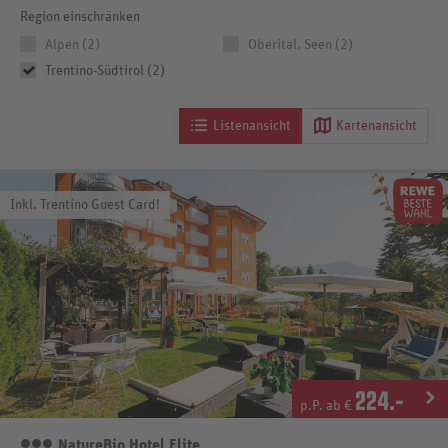
Region einschränken
Alpen (2)
Oberital. Seen (2)
Trentino-Südtirol (2)
Listenansicht
Kartenansicht
Inkl. Trentino Guest Card!
224
.-
p.P. ab €
NatureBio Hotel Elite
3 Sterne