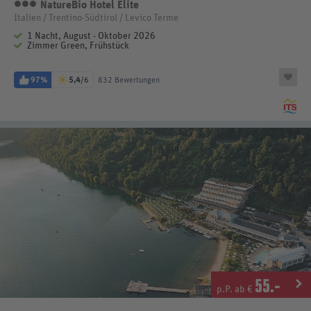
NatureBio Hotel Elite
3 Sterne
Italien / Trentino-Südtirol / Levico Terme
1 Nacht, August - Oktober 2026
Zimmer Green, Frühstück
97%
5,4
/6
832 Bewertungen
55
.-
p.P. ab €