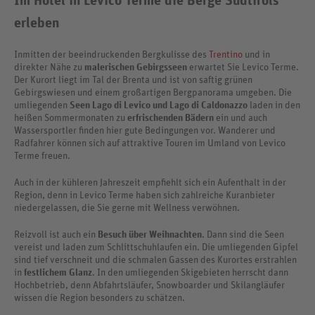
Im Hotel in Levico Terme die Berge Südtirols
erleben
Inmitten der beeindruckenden Bergkulisse des
Trentino
und in
direkter Nähe zu
malerischen Gebirgsseen
erwartet Sie Levico Terme.
Der Kurort liegt im Tal der Brenta und ist von saftig grünen
Gebirgswiesen und einem großartigen Bergpanorama umgeben. Die
umliegenden
Seen Lago di Levico und Lago di Caldonazzo
laden in den
heißen Sommermonaten zu
erfrischenden Bädern
ein und auch
Wassersportler finden hier gute Bedingungen vor. Wanderer und
Radfahrer können sich auf attraktive Touren im Umland von Levico
Terme freuen.
Auch in der kühleren Jahreszeit empfiehlt sich ein Aufenthalt in der
Region, denn in Levico Terme haben sich zahlreiche Kuranbieter
niedergelassen, die Sie gerne mit Wellness verwöhnen.
Reizvoll ist auch ein
Besuch über Weihnachten
. Dann sind die Seen
vereist und laden zum Schlittschuhlaufen ein. Die umliegenden Gipfel
sind tief verschneit und die schmalen Gassen des Kurortes erstrahlen
in
festlichem Glanz
. In den umliegenden Skigebieten herrscht dann
Hochbetrieb, denn Abfahrtsläufer, Snowboarder und Skilangläufer
wissen die Region besonders zu schätzen.