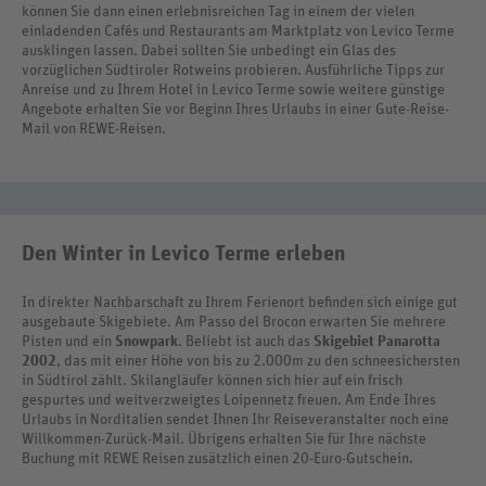
können Sie dann einen erlebnisreichen Tag in einem der vielen
einladenden Cafés und Restaurants am Marktplatz von Levico Terme
ausklingen lassen. Dabei sollten Sie unbedingt ein Glas des
vorzüglichen Südtiroler Rotweins probieren. Ausführliche Tipps zur
Anreise und zu Ihrem Hotel in Levico Terme sowie weitere günstige
Angebote erhalten Sie vor Beginn Ihres Urlaubs in einer Gute-Reise-
Mail von REWE-Reisen.
Den Winter in Levico Terme erleben
In direkter Nachbarschaft zu Ihrem Ferienort befinden sich einige gut
ausgebaute Skigebiete. Am Passo del Brocon erwarten Sie mehrere
Pisten und ein
Snowpark
. Beliebt ist auch das
Skigebiet Panarotta
2002
, das mit einer Höhe von bis zu 2.000m zu den schneesichersten
in Südtirol zählt. Skilangläufer können sich hier auf ein frisch
gespurtes und weitverzweigtes Loipennetz freuen. Am Ende Ihres
Urlaubs in Norditalien sendet Ihnen Ihr Reiseveranstalter noch eine
Willkommen-Zurück-Mail. Übrigens erhalten Sie für Ihre nächste
Buchung mit REWE Reisen zusätzlich einen 20-Euro-Gutschein.