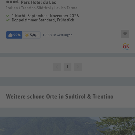
Parc Hotel du Lac
3,5 Sterne
Italien / Trentino-Südtirol / Levico Terme
1 Nacht, September - November 2026
Doppelzimmer Standard, Frühstück
99%
5,8
/6
1.658 Bewertungen
1
Weitere schöne Orte in Südtirol & Trentino