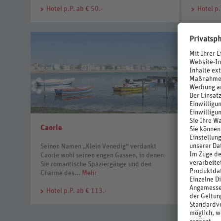
Hotel
p.P. ab € 50.-
Hotel
p.
Caorle
Rimini
Seinen Namen „Klein Venedig“ verdankt
An der so
Caorle wohl seinen engen Gassen, in denen
der einsti
Sie romantische Spaziergänge und den
Griechen u
Charme des...
Mehr
und...
Meh
Hotel
p.P. ab € 113.-
Hotel
p.