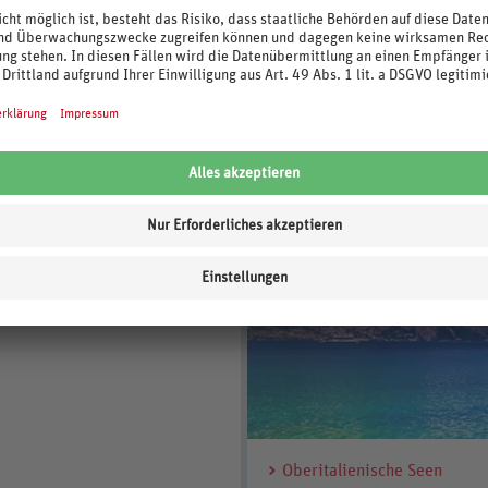
Mehr Urlaubsziele anzeigen
enige Schritte bis zu Ihrem Traumurlaub in Pesaro! Bei REWE Reisen finden S
eise oder Ihr Traumhotel zu einem unschlagbaren Preis! Starten Sie jetzt stre
kten Urlaub.
Oberitalienische Seen