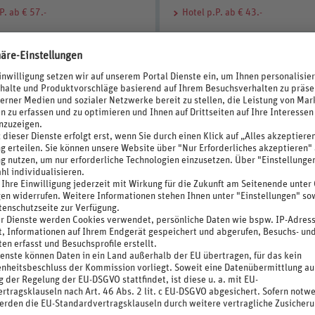
P. ab € 57.-
Hotel
p.P. ab € 43.-
Grado
nnenverwöhnten Adriaküste liegt
Entdecken Sie die Sonneninsel! So
ge Fischerort, den bereits Etrusker,
malerische Stadt Grado genannt, d
nd Gallier für sich entdeckten
einer Sanddüne an der nördlichen
r
Adriaküste...
Mehr
P. ab € 118.-
Hotel
p.P. ab € 223.-