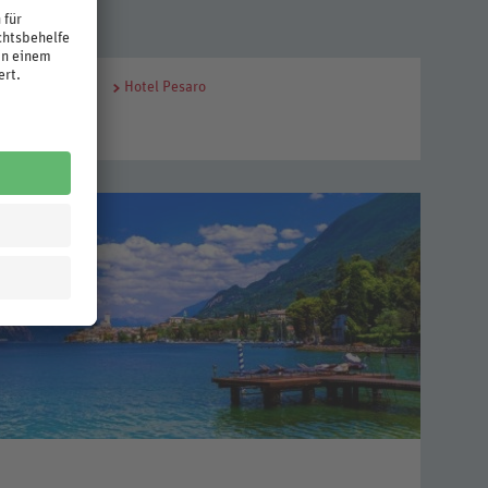
Hotel Pesaro
ie die
ssfrei in