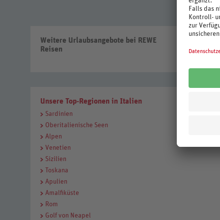
Weitere Urlaubsangebote bei REWE
Nur noch w
Reisen
passende R
den perfe
Unsere Top-Regionen in Italien
Sardinien
Oberitalienische Seen
Alpen
Venetien
Sizilien
Toskana
Apulien
Amalfiküste
Rom
Golf von Neapel