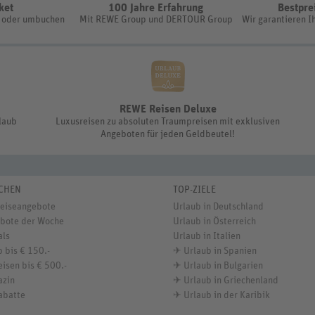
ket
100 Jahre Erfahrung
Bestpre
n oder umbuchen
Mit REWE Group und DERTOUR Group
Wir garantieren I
REWE Reisen Deluxe
rlaub
Luxusreisen zu absoluten Traumpreisen mit exklusiven
Angeboten für jeden Geldbeutel!
CHEN
TOP-ZIELE
Reiseangebote
Urlaub in Deutschland
bote der Woche
Urlaub in Österreich
als
Urlaub in Italien
 bis € 150.-
✈
Urlaub in Spanien
isen bis € 500.-
✈
Urlaub in Bulgarien
azin
✈
Urlaub in Griechenland
abatte
✈
Urlaub in der Karibik