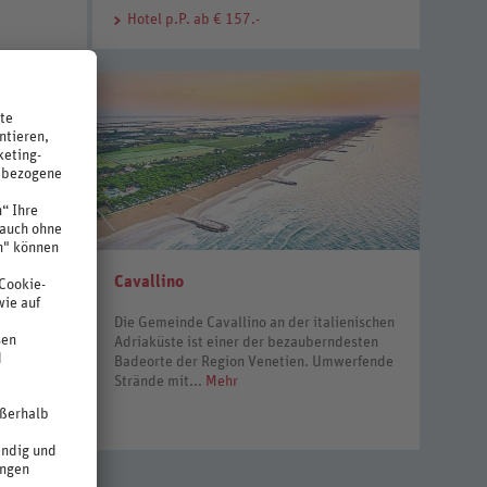
Hotel
p.P. ab € 157.-
Cavallino
 wird die
Die Gemeinde Cavallino an der italienischen
ie auf
Adriaküste ist einer der bezauberndesten
Badeorte der Region Venetien. Umwerfende
Strände mit...
Mehr