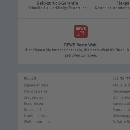
Geld-zurück-Garantie
Flexpa
Schnelle & zuverlässige Erstattung
Kostenlos storniere
REWE Beste Wahl
Hier können Sie immer sicher sein, die beste Wahl für Ihren U
getroffen zu haben.
REISEN
SCHNÄPP
Eigene Anreise
Aktuelle 
Pauschalreisen
Reiseange
Städtereisen
Online-De
Rundreisen
Kurzurlaub
Kreuzfahrten
Pauschalre
Familienurlaub
Reisemag
Wellnessurlaub
% Satte R