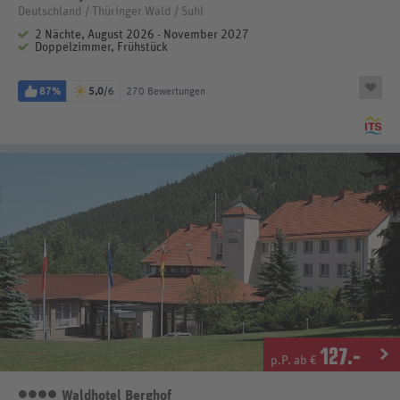
Deutschland / Thüringer Wald / Suhl
2 Nächte, August 2026 - November 2027
Doppelzimmer, Frühstück
87%
5,0
/6
270 Bewertungen
127
.-
p.P. ab €
Waldhotel Berghof
4 Sterne