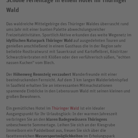
Schöne Ferientage in einem Hotel im Thüringer
Wald
Das waldreiche Mittelgebirge des Thüringer Waldes überrascht rund
ums Jahr mit einer bunten Palette abwechslungsreicher
Freizeitaktivitäten. Sportlich Aktive erkunden das weite Wegenetz im
idyllischen Naturpark Thüringer Wald
auf ausgedehnten Touren und
genießen anschließend in einem Gasthaus die in der Region sehr
beliebte Rostbratwurst mit Sauerkraut und Kartoffelbrei, Köstritzer
Schwarzbierbraten mit Klößen oder den verführerisch süßen, ''echten
nassen Kuchen'' vom Blech.
Der
Höhenweg Rennsteig verzaubert
Wanderfreunde mit einer
beeindruckenden Fernsicht. Auf dem 3 km langen Walderlebnispfad
in Saalfeld erhalten Sie an interessanten Mitmachstationen
spannende Einblicke in den Lebensraum Wald mit seinen kleinen und
großen Bewohnern.
Ein gemütliches Hotel im
Thüringer Wald
ist ein idealer
Ausgangspunkt für Ihr Urlaubsglück: In der warmen Jahreszeit
verbringen Sie an den
klaren Badegewässern Thüringens
unbeschwerte Sommertage. Leihen Sie sich an der Kiesgrube
Immelborn ein Paddelboot aus, freuen Sie sich über die
facettenreichen
Wassersportmöglichkeiten
im Erholungspark