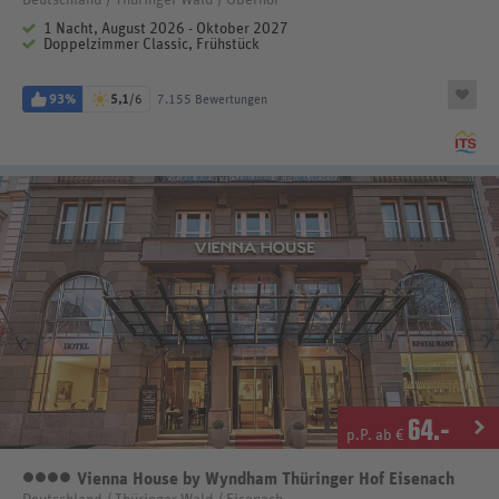
Deutschland / Thüringer Wald / Oberhof
1 Nacht, August 2026 - Oktober 2027
Doppelzimmer Classic, Frühstück
93%
5,1
/6
7.155 Bewertungen
64
.-
p.P. ab €
Vienna House by Wyndham Thüringer Hof Eisenach
4 Sterne