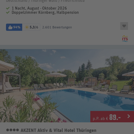
Deutschland / Thüringer Wald / Friedrichroda
1 Nacht, August - Oktober 2026
Doppelzimmer Körnberg, Halbpension
94%
5,3
/6
2.601 Bewertungen
89
.-
p.P. ab €
AKZENT Aktiv & Vital Hotel Thüringen
4 Sterne