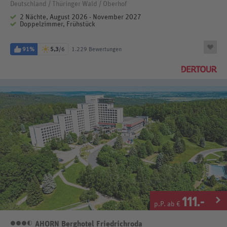
Deutschland / Thüringer Wald / Oberhof
2 Nächte, August 2026 - November 2027
Doppelzimmer, Frühstück
91%
5,3
/6
1.229 Bewertungen
111
.-
p.P. ab €
AHORN Berghotel Friedrichroda
3,5 Sterne