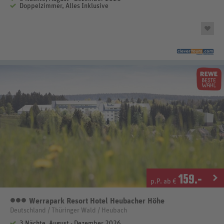
Doppelzimmer, Alles Inklusive
159
.-
p.P. ab €
Werrapark Resort Hotel Heubacher Höhe
3 Sterne
Deutschland / Thüringer Wald / Heubach
3 Nächte, August - Dezember 2026