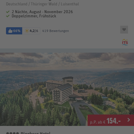
Deutschland / Thüringer Wald / Luisenthal
2 Nächte, August - November 2026
Doppelzimmer, Frühstück
66%
4,2
/6
419 Bewertungen
154
.-
p.P. ab €
Ringberg Hotel
4 Sterne