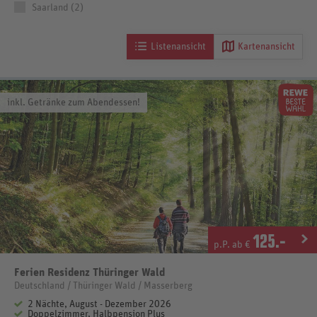
Saarland (2)
Listenansicht
Kartenansicht
inkl. Getränke zum Abendessen!
125
.-
p.P. ab €
Ferien Residenz Thüringer Wald
Deutschland / Thüringer Wald / Masserberg
2 Nächte, August - Dezember 2026
Doppelzimmer, Halbpension Plus