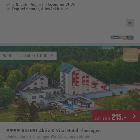
3 Nächte, August - Dezember 2026
Doppelzimmer, Alles Inklusive
Wellness auf über 1.000 m²
215
.-
p.P. ab €
AKZENT Aktiv & Vital Hotel Thüringen
4 Sterne
Deutschland / Thüringer Wald / Schmalkalden