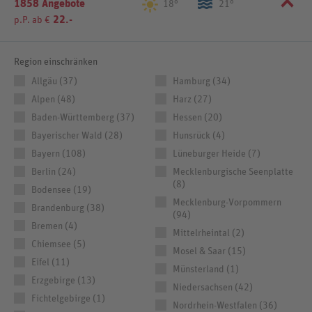
1858 Angebote
18°
21°
22.-
p.P. ab €
Region einschränken
Allgäu (37)
Hamburg (34)
Alpen (48)
Harz (27)
Baden-Württemberg (37)
Hessen (20)
Bayerischer Wald (28)
Hunsrück (4)
Bayern (108)
Lüneburger Heide (7)
Berlin (24)
Mecklenburgische Seenplatte
(8)
Bodensee (19)
Mecklenburg-Vorpommern
Brandenburg (38)
(94)
Bremen (4)
Mittelrheintal (2)
Chiemsee (5)
Mosel & Saar (15)
Eifel (11)
Münsterland (1)
Erzgebirge (13)
Niedersachsen (42)
Fichtelgebirge (1)
Nordrhein-Westfalen (36)