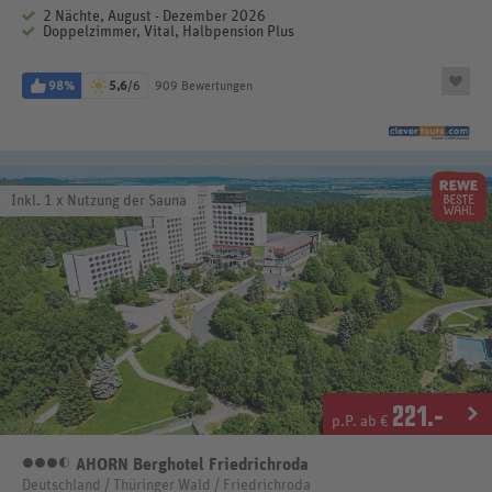
2 Nächte, August - Dezember 2026
Doppelzimmer, Vital, Halbpension Plus
98%
5,6
/6
909 Bewertungen
Inkl. 1 x Nutzung der Sauna
221
.-
p.P. ab €
AHORN Berghotel Friedrichroda
3,5 Sterne
Deutschland / Thüringer Wald / Friedrichroda