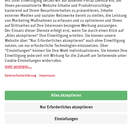
Natur und Kultur rund um Ihr Hotel im Thüringer
Wald
Ihr Urlaubswetter im Thüringer Wald verwöhnt Sie mit warmen
Sommertagen und kalten Wintern, wird jedoch durch die
unterschiedlichen Höhenlagen beeinflusst. Selbstverständlich weht
auf den bewaldeten Bergen ein frischerer Wind als in der
weltoffenen
Stadt Eisenach
oder der Bachstadt Arnstadt. Doch ganz gleich, ob Sie
den Natur- oder Kulturgenuss lieben: Die Hotels im Thüringer Wald
sind hervorragend auf die Bedürfnisse großer und kleiner Gäste
eingestellt und empfangen Sie mit attraktiven Annehmlichkeiten wie
einer Kinderbetreuung oder einem Wellnessbereich. Lassen Sie sich
von den Angeboten von REWE Reisen überzeugen und buchen Sie
bequem und sicher online ein behagliches Zimmer. Besuchen Sie die
weltbekannte Wartburg oder die Marienglashöhle nahe des
malerischen Bergstädtchens Friedrichroda
. Auch die
größte Kuhglocke
der Welt
bei Kleinschmalkalden ist ein beliebtes Fotomotiv. Nach
Ihrer Rückkehr nutzen Sie Ihren Gutschein vom REWE Fotoservice für
farbenfrohe Urlaubserinnerungen, wie beispielsweise ein schönes
Fotobuch mit den sehenswerten Höhepunkten Ihrer Reise.