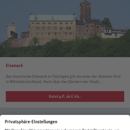
Eisenach
Das historische Eisenach in Thüringen gilt als einer der ältesten Orte
in Mitteldeutschland. Hoch über den Dächern der Stadt...
Hotel p.P. ab € 64.-