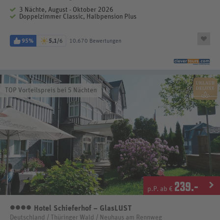
3 Nächte, August - Oktober 2026
Doppelzimmer Classic, Halbpension Plus
95%
5,1
/6
10.670 Bewertungen
TOP Vorteilspreis bei 5 Nächten
239
.-
p.P. ab €
Hotel Schieferhof – GlasLUST
4 Sterne
Deutschland / Thüringer Wald / Neuhaus am Rennweg