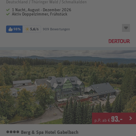
Deutschland / Thüringer Wald / Schmalkalden
1 Nacht, August - Dezember 2026
Aktiv Doppelzimmer, Frühstück
98%
5,6
/6
909 Bewertungen
93
.-
p.P. ab €
Berg & Spa Hotel Gabelbach
4 Sterne