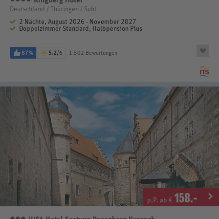
Deutschland / Thüringen / Suhl
2 Nächte, August 2026 - November 2027
Doppelzimmer Standard, Halbpension Plus
87%
5,2
/6
1.502 Bewertungen
158
.-
p.P. ab €
3 Sterne