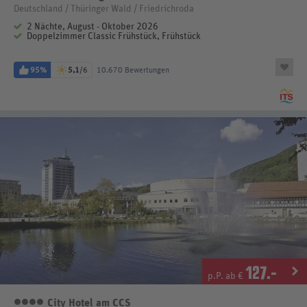
Deutschland / Thüringer Wald / Friedrichroda
2 Nächte, August - Oktober 2026
Doppelzimmer Classic Frühstück, Frühstück
95%
5,1
/6
10.670 Bewertungen
127
.-
p.P. ab €
City Hotel am CCS
4 Sterne