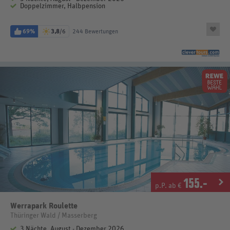
Doppelzimmer, Halbpension
69%
3,8
/6
244 Bewertungen
155
.-
p.P. ab €
Werrapark Roulette
Thüringer Wald / Masserberg
3 Nächte, August - Dezember 2026