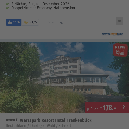
2 Nächte, August - Dezember 2026
Doppelzimmer Economy, Halbpension
91%
5,1
/6
555 Bewertungen
178
.-
p.P. ab €
Werrapark Resort Hotel Frankenblick
3,5 Sterne
Deutschland / Thüringer Wald / Schnett