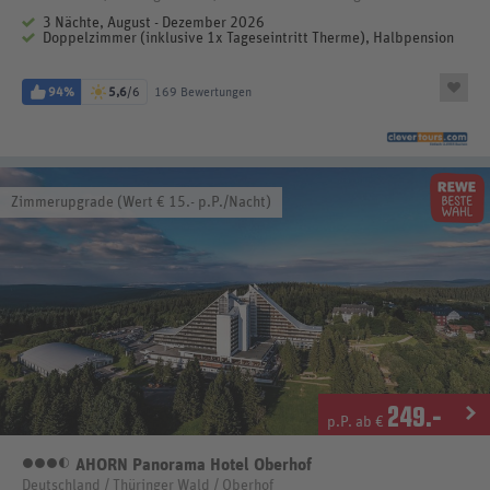
3 Nächte, August - Dezember 2026
Doppelzimmer (inklusive 1x Tageseintritt Therme), Halbpension
94%
5,6
/6
169 Bewertungen
Zimmerupgrade (Wert € 15.- p.P./Nacht)
249
.-
p.P. ab €
AHORN Panorama Hotel Oberhof
3,5 Sterne
Deutschland / Thüringer Wald / Oberhof