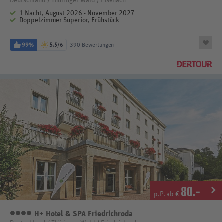
Deutschland / Thüringer Wald / Eisenach
1 Nacht, August 2026 - November 2027
Doppelzimmer Superior, Frühstück
99%
5,5
/6
390 Bewertungen
80
.-
p.P. ab €
H+ Hotel & SPA Friedrichroda
4 Sterne