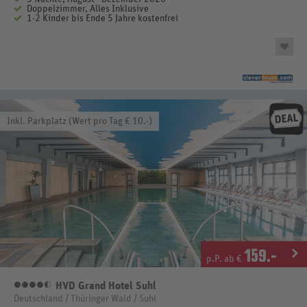
Doppelzimmer, Alles Inklusive
1-2 Kinder bis Ende 5 Jahre kostenfrei
Inkl. Parkplatz (Wert pro Tag € 10.-)
159
.-
p.P. ab €
HVD Grand Hotel Suhl
4,5 Sterne
Deutschland / Thüringer Wald / Suhl