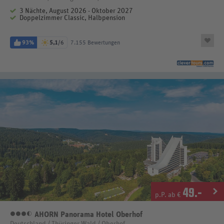
3 Nächte, August 2026 - Oktober 2027
Doppelzimmer Classic, Halbpension
93%
5,1
/6
7.155 Bewertungen
49
.-
p.P. ab €
AHORN Panorama Hotel Oberhof
3,5 Sterne