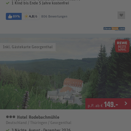
1 Kind bis Ende 5 Jahre kostenfrei
89%
4,8
/6
806 Bewertungen
Inkl. Gästekarte Georgenthal
149
.-
p.P. ab €
Hotel Rodebachmühle
3 Sterne
Deutschland / Thüringen / Georgenthal
3 Nächte, August - Dezember 2026