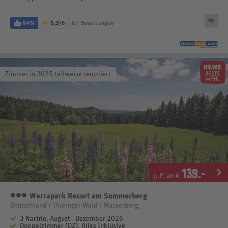
84%
5,3
/6
67 Bewertungen
Zimmer in 2025 teilweise renoviert
139
.-
p.P. ab €
Werrapark Resort am Sommerberg
3 Sterne
Deutschland / Thüringer Wald / Masserberg
3 Nächte, August - Dezember 2026
Doppelzimmer (DZ), Alles Inklusive