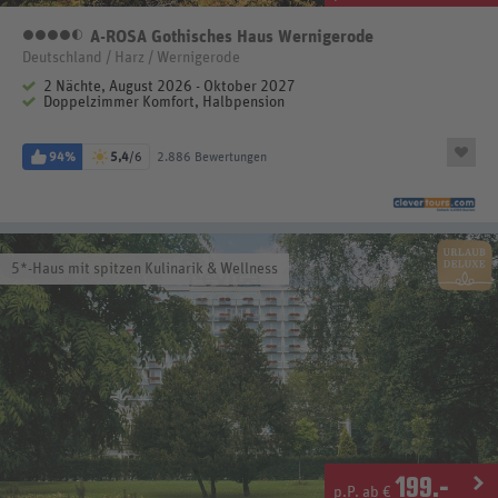
A-ROSA Gothisches Haus Wernigerode
4,5 Sterne
Deutschland / Harz / Wernigerode
2 Nächte, August 2026 - Oktober 2027
Doppelzimmer Komfort, Halbpension
94%
5,4
/6
2.886 Bewertungen
5*-Haus mit spitzen Kulinarik & Wellness
199
.-
p.P. ab €