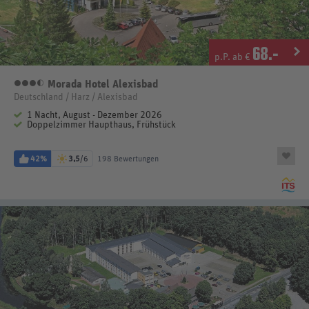
68
.-
p.P. ab €
Morada Hotel Alexisbad
3,5 Sterne
Deutschland / Harz / Alexisbad
1 Nacht, August - Dezember 2026
Doppelzimmer Haupthaus, Frühstück
42%
3,5
/6
198 Bewertungen