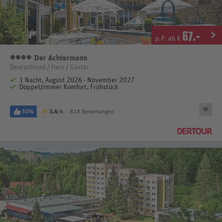
67
.-
p.P. ab €
Der Achtermann
4 Sterne
Deutschland / Harz / Goslar
1 Nacht, August 2026 - November 2027
Doppelzimmer Komfort, Frühstück
50%
3,4
/6
818 Bewertungen