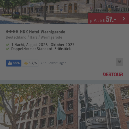
57
.-
p.P. ab €
HKK Hotel Wernigerode
4 Sterne
Deutschland / Harz / Wernigerode
1 Nacht, August 2026 - Oktober 2027
Doppelzimmer Standard, Frühstück
88%
5,2
/6
786 Bewertungen