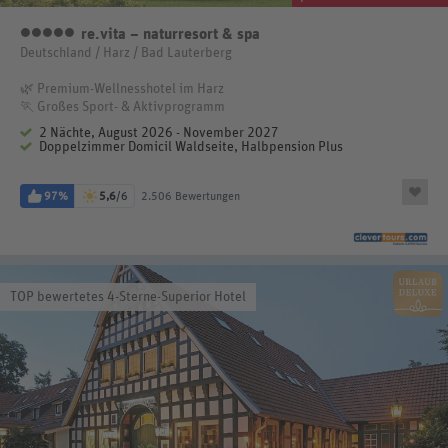
re.vita – naturresort & spa
5 Sterne
Deutschland / Harz / Bad Lauterberg
🌿 Premium-Wellnesshotel im Harz
🏃 Großes Sport- & Aktivprogramm
2 Nächte, August 2026 - November 2027
Doppelzimmer Domicil Waldseite, Halbpension Plus
97%
5,6
/6
2.506 Bewertungen
TOP bewertetes 4-Sterne-Superior Hotel