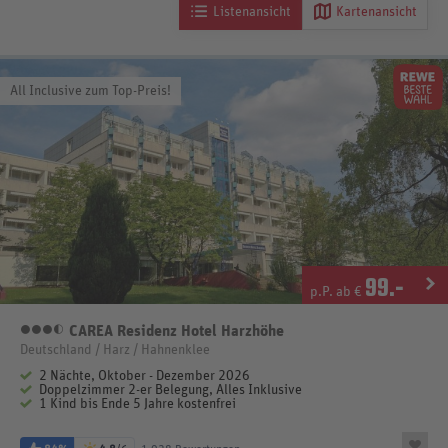
Listenansicht
Kartenansicht
All Inclusive zum Top-Preis!
99
.-
p.P. ab €
CAREA Residenz Hotel Harzhöhe
3,5 Sterne
Deutschland / Harz / Hahnenklee
2 Nächte, Oktober - Dezember 2026
Doppelzimmer 2-er Belegung, Alles Inklusive
1 Kind bis Ende 5 Jahre kostenfrei