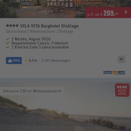
209
.-
p.P. ab €
VILA VITA Burghotel Dinklage
4 Sterne
Deutschland / Niedersachsen / Dinklage
2 Nächte, August 2026
Doppelzimmer Classic, Frühstück
1 Kind bis Ende 5 Jahre kostenfrei
99%
5,7
/6
3.295 Bewertungen
Inklusive 700 m² Wellnessbereich