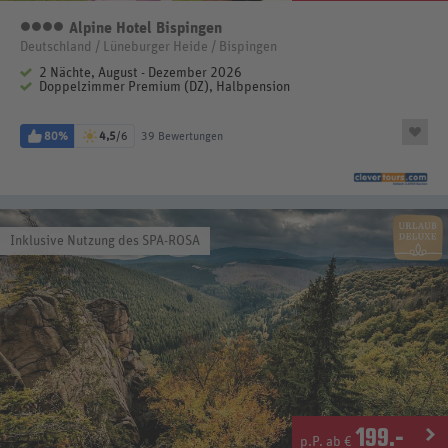
Alpine Hotel Bispingen
4 Sterne
Deutschland / Lüneburger Heide / Bispingen
2 Nächte, August - Dezember 2026
Doppelzimmer Premium (DZ), Halbpension
80%
4,5
/6
39 Bewertungen
Inklusive Nutzung des SPA-ROSA
199
.-
p.P. ab €