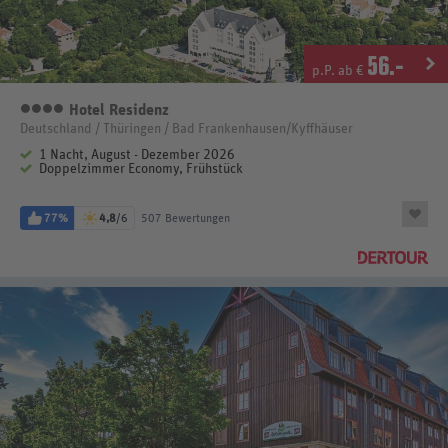
56
.-
p.P. ab €
Hotel Residenz
4 Sterne
Deutschland / Thüringen / Bad Frankenhausen/Kyffhäuser
1 Nacht, August - Dezember 2026
Doppelzimmer Economy, Frühstück
77%
4,8
/6
507 Bewertungen