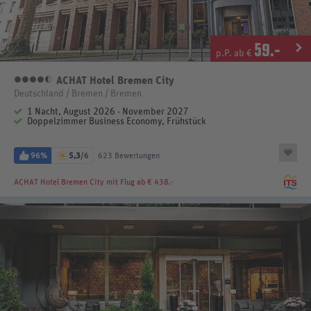
59
.-
p.P. ab €
ACHAT Hotel Bremen City
4,5 Sterne
Deutschland / Bremen / Bremen
1 Nacht, August 2026 - November 2027
Doppelzimmer Business Economy, Frühstück
96%
5,3
/6
623 Bewertungen
ACHAT Hotel Bremen City
mit Flug ab € 438.-