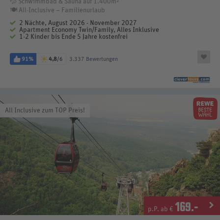
💦 Schwimmbad & Sauna auf 1.400m²
🍽️ All-Inclusive – Familienurlaub
2 Nächte, August 2026 - November 2027
Apartment Economy Twin/Family, Alles Inklusive
1-2 Kinder bis Ende 5 Jahre kostenfrei
91%
4,8
/6
3.337 Bewertungen
All Inclusive zum TOP Preis!
169
.-
p.P. ab €