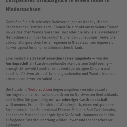
Entspanntes Urlaubsglück in einem Hotel in
Niedersachsen
Genießen Sie erfrischendes Badevergnügen an den idyllischen
Sandstränden Ostfrieslands. Freuen Sie sich auf ausgedehnte Touren
im waldreichen Wanderparadies Harz oder die Idylle aus weidenden
Heidschnucken in der farbenfroh blühenden Lüneburger Heide. Die
abwechslungsreichen Ferienregionen in Niedersachsen eignen sich
hervorragend für einen erlebnisreichen Urlaub.
Eine bunte Palette
facettenreicher Freizeitangebote
— von der
Ausflugsschifffahrt zu den Seehundbänken
bis zum Sightseeing —
ermöglicht sowohl Familien mit abenteuerlustigen Kindern und
sportlich Aktiven als auch Erholungsuchenden und Wanderfreunden
einen unbeschwerten Aufenthalt.
Die Hotels in
Niedersachsen
liegen umgeben von interessanten
Ausflugszielen an den schönsten Orten im Nordwesten Deutschlands
und heißen Sie ganzjährig mit
warmherziger Gastfreundschaft
willkommen. Freuen Sie sich auf Wanderglück, einen entspannten
Strandurlaub, das Baudenkmal Ekerner Mühle in Bad Zwischenahn,
spannende Museen in der quirligen Großstadt Hannover oder eine
aufregende Safaritour entlang wilder Löwen und tonnenschwerer
Elefanten.