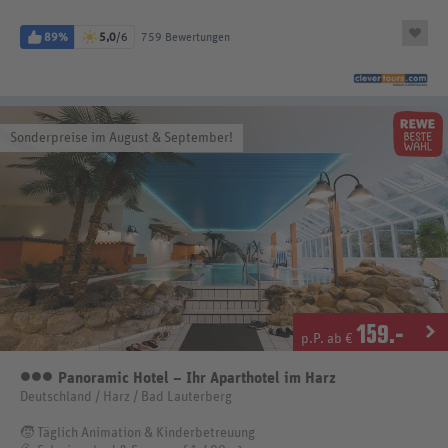
89%
5,0
/6
759 Bewertungen
Sonderpreise im August & September!
159
.-
p.P. ab €
Panoramic Hotel – Ihr Aparthotel im Harz
3 Sterne
Deutschland / Harz / Bad Lauterberg
🧒 Täglich Animation & Kinderbetreuung