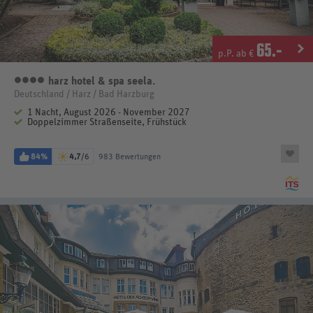
65
.-
p.P. ab €
harz hotel & spa seela.
4 Sterne
Deutschland / Harz / Bad Harzburg
1 Nacht, August 2026 - November 2027
Doppelzimmer Straßenseite, Frühstück
84%
4,7
/6
983 Bewertungen