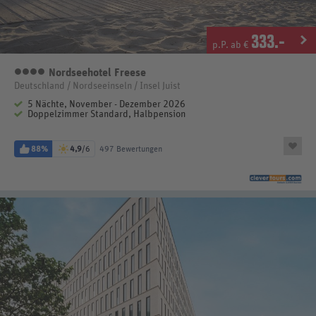
333
.-
p.P. ab €
Nordseehotel Freese
4 Sterne
Deutschland / Nordseeinseln / Insel Juist
5 Nächte, November - Dezember 2026
Doppelzimmer Standard, Halbpension
88%
4,9
/6
497 Bewertungen