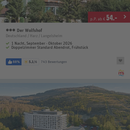
54
.-
p.P. ab €
Der Wolfshof
3 Sterne
Deutschland / Harz / Langelsheim
1 Nacht, September - Oktober 2026
Doppelzimmer Standard Abendrot, Frühstück
88%
5,1
/6
743 Bewertungen