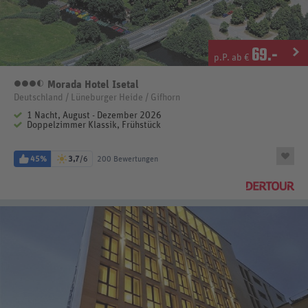
69
.-
p.P. ab €
Morada Hotel Isetal
3,5 Sterne
Deutschland / Lüneburger Heide / Gifhorn
1 Nacht, August - Dezember 2026
Doppelzimmer Klassik, Frühstück
45%
3,7
/6
200 Bewertungen