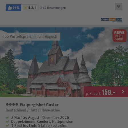
96%
5,2
/6
241 Bewertungen
Top Vorteilspreis im Juni-August!
159
.-
p.P. ab €
Walpurgishof Goslar
4 Sterne
Deutschland / Harz / Hahnenklee
2 Nächte, August - Dezember 2026
Doppelzimmer Komfort, Halbpension
1 Kind bis Ende 5 Jahre kostenfrei