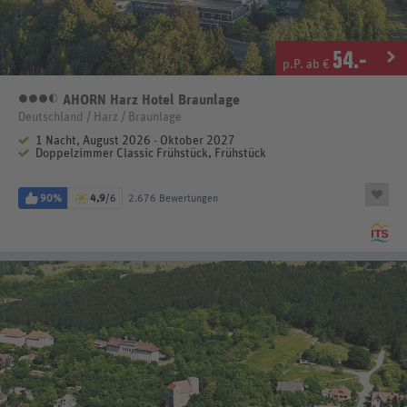
54
.-
p.P. ab €
AHORN Harz Hotel Braunlage
3,5 Sterne
Deutschland / Harz / Braunlage
1 Nacht, August 2026 - Oktober 2027
Doppelzimmer Classic Frühstück, Frühstück
90%
4,9
/6
2.676 Bewertungen