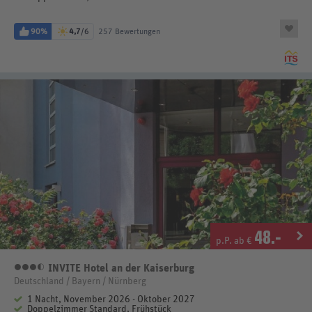
90%
4,7
/6
257 Bewertungen
48
.-
p.P. ab €
INVITE Hotel an der Kaiserburg
3,5 Sterne
Deutschland / Bayern / Nürnberg
1 Nacht, November 2026 - Oktober 2027
Doppelzimmer Standard, Frühstück