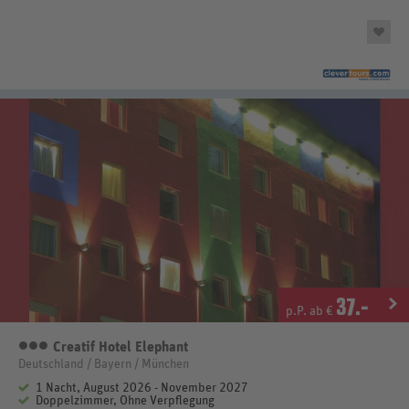
37
.-
p.P. ab €
Creatif Hotel Elephant
3 Sterne
Deutschland / Bayern / München
1 Nacht, August 2026 - November 2027
Doppelzimmer, Ohne Verpflegung