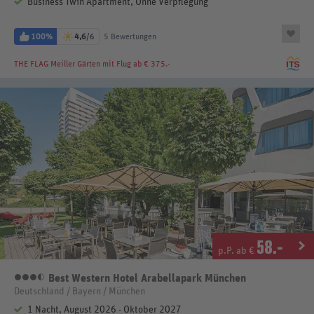
Business Twin Apartment, Ohne Verpflegung
100%
4,6
/6
5 Bewertungen
THE FLAG Meiller Gärten
mit Flug ab € 375.-
58
.-
p.P. ab €
Best Western Hotel Arabellapark München
3,5 Sterne
Deutschland / Bayern / München
1 Nacht, August 2026 - Oktober 2027