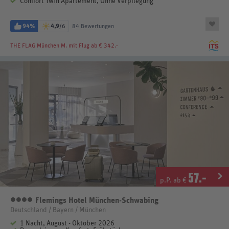
Comfort Twin Apartement, Ohne Verpflegung
94%
4,9
/6
84 Bewertungen
THE FLAG München M.
mit Flug ab € 342.-
57
.-
p.P. ab €
Flemings Hotel München-Schwabing
4 Sterne
Deutschland / Bayern / München
1 Nacht, August - Oktober 2026