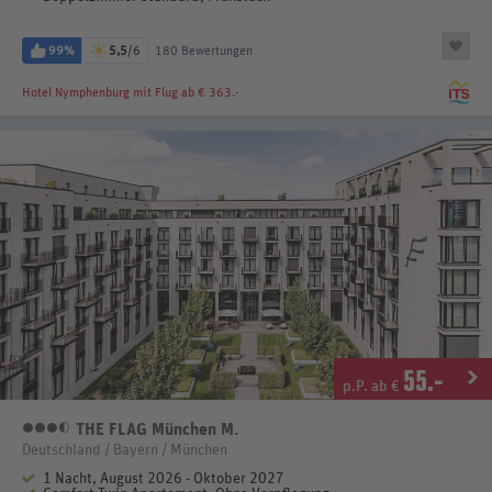
99%
5,5
/6
180 Bewertungen
Hotel Nymphenburg
mit Flug ab € 363.-
55
.-
p.P. ab €
THE FLAG München M.
3,5 Sterne
Deutschland / Bayern / München
1 Nacht, August 2026 - Oktober 2027