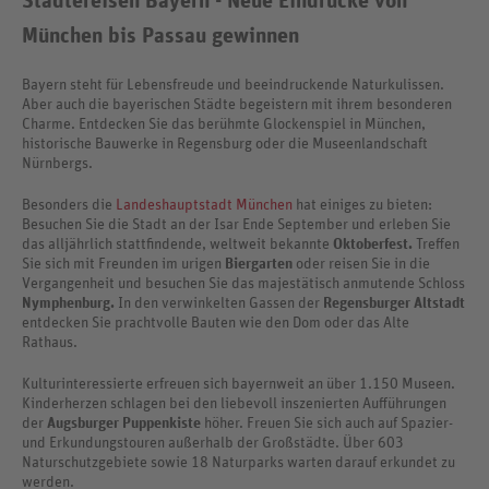
Städtereisen Bayern - Neue Eindrücke von
München bis Passau gewinnen
Bayern steht für Lebensfreude und beeindruckende Naturkulissen.
Aber auch die bayerischen Städte begeistern mit ihrem besonderen
Charme. Entdecken Sie das berühmte Glockenspiel in München,
historische Bauwerke in Regensburg oder die Museenlandschaft
Nürnbergs.
Besonders die
Landeshauptstadt München
hat einiges zu bieten:
Besuchen Sie die Stadt an der Isar Ende September und erleben Sie
das alljährlich stattfindende, weltweit bekannte
Oktoberfest.
Treffen
Sie sich mit Freunden im urigen
Biergarten
oder reisen Sie in die
Vergangenheit und besuchen Sie das majestätisch anmutende Schloss
Nymphenburg.
In den verwinkelten Gassen der
Regensburger Altstadt
entdecken Sie prachtvolle Bauten wie den Dom oder das Alte
Rathaus.
Kulturinteressierte erfreuen sich bayernweit an über 1.150 Museen.
Kinderherzen schlagen bei den liebevoll inszenierten Aufführungen
der
Augsburger Puppenkiste
höher. Freuen Sie sich auch auf Spazier-
und Erkundungstouren außerhalb der Großstädte. Über 603
Naturschutzgebiete sowie 18 Naturparks warten darauf erkundet zu
werden.