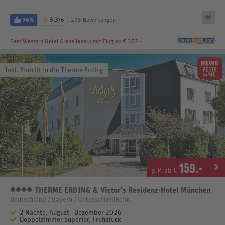
96%
5,3
/6
295 Bewertungen
Best Western Hotel Arabellapark
mit Flug ab € 372.-
Inkl. Eintritt in die Therme Erding
159
.-
p.P. ab €
THERME ERDING & Victor's Residenz-Hotel München
4 Sterne
Deutschland / Bayern / Unterschleißheim
2 Nächte, August - Dezember 2026
Doppelzimmer Superior, Frühstück