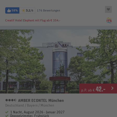
58%
3,1
/6
176 Bewertungen
Creatif Hotel Elephant
mit Flug ab € 354.-
42
.-
p.P. ab €
AMBER ECONTEL München
3,5 Sterne
Deutschland / Bayern / München
1 Nacht, August 2026 - Januar 2027
Doppelzimmer, Frühstück