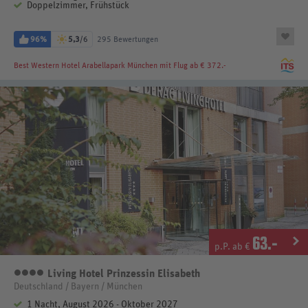
Doppelzimmer, Frühstück
96%
5,3
/6
295 Bewertungen
Best Western Hotel Arabellapark München
mit Flug ab € 372.-
63
.-
p.P. ab €
Living Hotel Prinzessin Elisabeth
4 Sterne
Deutschland / Bayern / München
1 Nacht, August 2026 - Oktober 2027