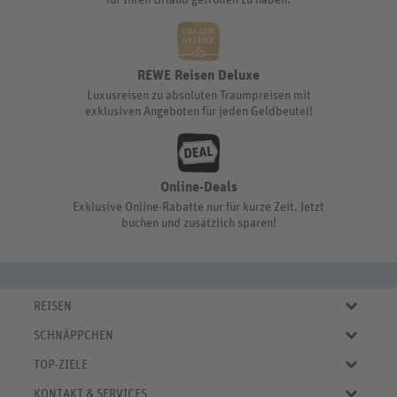
für Ihren Urlaub getroffen zu haben.
REWE Reisen Deluxe
Luxusreisen zu absoluten Traumpreisen mit
exklusiven Angeboten für jeden Geldbeutel!
Online-Deals
Exklusive Online-Rabatte nur für kurze Zeit. Jetzt
buchen und zusätzlich sparen!
REISEN
Eigene Anreise
SCHNÄPPCHEN
Pauschalreisen
Aktuelle Reiseangebote
Städtereisen
TOP-ZIELE
Reiseangebote der Woche
Rundreisen
Urlaub in Deutschland
Online-Deals
KONTAKT & SERVICES