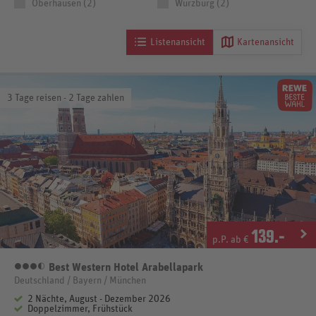
Oberhausen (2)
Würzburg (2)
Listenansicht
Kartenansicht
3 Tage reisen - 2 Tage zahlen
139
.-
p.P. ab €
Best Western Hotel Arabellapark
3,5 Sterne
Deutschland / Bayern / München
2 Nächte, August - Dezember 2026
Doppelzimmer, Frühstück