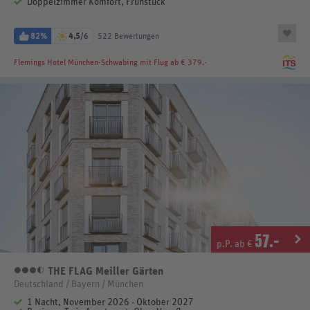
Doppelzimmer Komfort, Frühstück
82%
4,5
/6
522 Bewertungen
Flemings Hotel München-Schwabing
mit Flug ab € 379.-
57
.-
p.P. ab €
THE FLAG Meiller Gärten
3,5 Sterne
Deutschland / Bayern / München
1 Nacht, November 2026 - Oktober 2027