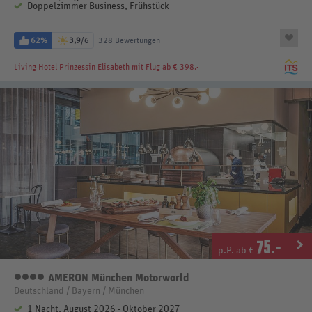
Doppelzimmer Business, Frühstück
62%
3,9
/6
328 Bewertungen
Living Hotel Prinzessin Elisabeth
mit Flug ab € 398.-
75
.-
p.P. ab €
AMERON München Motorworld
4 Sterne
Deutschland / Bayern / München
1 Nacht, August 2026 - Oktober 2027