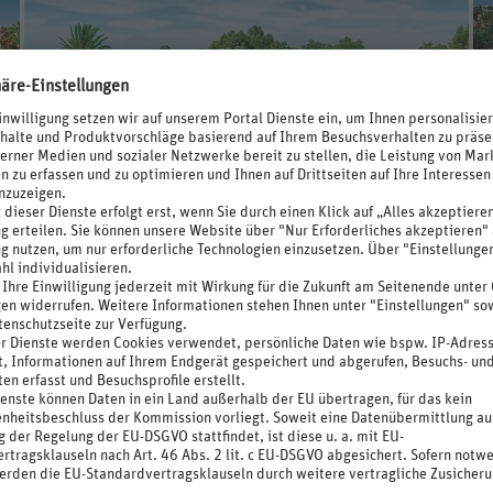
374
.-
p.P. ab €
Royal Karthago
4 Sterne
Tunesien / Djerba / Midoun
7 Nächte, August 2026 - Oktober 2027
Doppelzimmer Economy, Alles Inklusive
inkl. Flug
81%
4,6
/6
767 Bewertungen
Royal Karthago
ohne Flug ab € 142.-