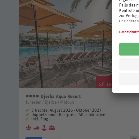
308
.-
p.P. ab €
Djerba Aqua Resort
4 Sterne
Tunesien / Djerba / Midoun
3 Nächte, August 2026 - Oktober 2027
Doppelzimmer Bestpreis, Alles Inklusive
inkl. Flug