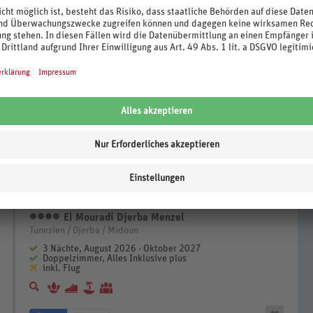
298
.-
p.P. ab €
El Mouradi Djerba Menzel
4 Sterne
Tunesien / Djerba / Midoun
3 Nächte, August 2026 - Oktober 2027
Doppelzimmer, Alles Inklusive plus
inkl. Flug