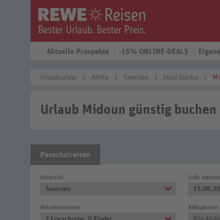
Aktuelle Prospekte
-15% ONLINE-DEALS
Eigene
Urlaubsziele
Afrika
Tunesien
Insel Djerba
Mi
Urlaub Midoun günstig buchen
Pauschalreisen
Reiseziel
Früh. Anreis
Tunesien
15.08.2
Reiseteilnehmer
Abflughafen
2 Erwachsene
,
0 Kinder
Alle Abfl