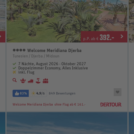
392
.-
p.P. ab €
Welcome Meridiana Djerba
4 Sterne
Tunesien / Djerba / Midoun
7 Nächte, August 2026 - Oktober 2027
Doppelzimmer Economy, Alles Inklusive
inkl. Flug
83%
4,9
/6
849 Bewertungen
Welcome Meridiana Djerba
ohne Flug ab € 161.-