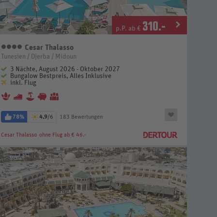
310
.-
p.P. ab €
Cesar Thalasso
4 Sterne
Tunesien / Djerba / Midoun
3 Nächte, August 2026 - Oktober 2027
Bungalow Bestpreis, Alles Inklusive
inkl. Flug
78%
4,9
/6
183 Bewertungen
Cesar Thalasso
ohne Flug ab € 46.-