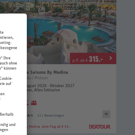
315
.-
p.P. ab €
Quatre Saisons By Medina
4 Sterne
Tunesien / Djerba / Midoun
4 Nächte, August 2026 - Oktober 2027
Doppelzimmer, Alles Inklusive
inkl. Flug
68%
4,4
/6
211 Bewertungen
Quatre Saisons By Medina
ohne Flug ab € 92.-