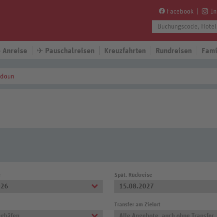
Facebook
I
 Anreise
✈
Pauschalreisen
Kreuzfahrten
Rundreisen
Fami
doun
e
Spät. Rückreise
026
15.08.2027
Transfer am Zielort
ughäfen
Alle Angebote, auch ohne Transfer