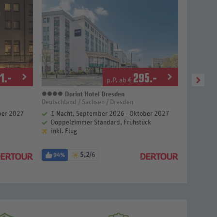
1
.-
295
.-
p.P. ab €
Dorint Hotel Dresden
4 Sterne
Deutschland / Sachsen / Dresden
Deutschlan
ber 2027
1 Nacht, September 2026 - Oktober 2027
2 Näch
Doppelzimmer Standard, Frühstück
Doppel
inkl. Flug
inkl. F
5,2
/6
94%
98%