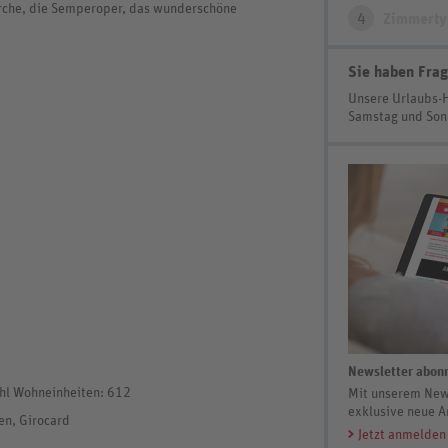
rche, die Semperoper, das wunderschöne
4
Zimmerty
Sie haben Frag
Unsere Urlaubs-
Samstag und So
Newsletter abonn
hl Wohneinheiten: 612
Mit unserem News
exklusive neue A
en, Girocard
Jetzt anmelden