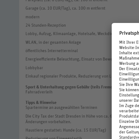
Parkplatz (ca. 6 EUR/Tag), ca. 100 m entfernt
Garage (ca. 10 EUR/Tag), ca. 100 m entfernt
modern
24 Stunden-Rezeption
Lobby, Aufzug, Klimaanlage, Hotelsafe, Weckdienst
WLAN, in der gesamten Anlage
öffentliches Internetterminal
Energieeffiziente Beleuchtung, Einsatz von Bewegungsmelder
Lobbybar
Einkauf regionaler Produkte, Reduzierung von Lebensmittelv
Sport & Unterhaltung gegen Gebühr (teils Fremdanbieter)
Fahrradverleih
Tipps & Hinweise
Spartermine an ausgewählten Terminen
Die City Tax der Stadt Dresden in Höhe von ca. 6 % auf den Übe
Änderungen vorbehalten.
Haustiere gestattet: Hunde (ca. 15 EUR/Tag)
Reduzierung von Einwegplastik