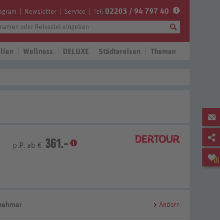
02203 / 94 797 40
tagram
Newsletter
Service
Tel:
lien
Wellness
DELUXE
Städtereisen
Themen
361.-
p.P. ab €
0
lnehmer
Ändern