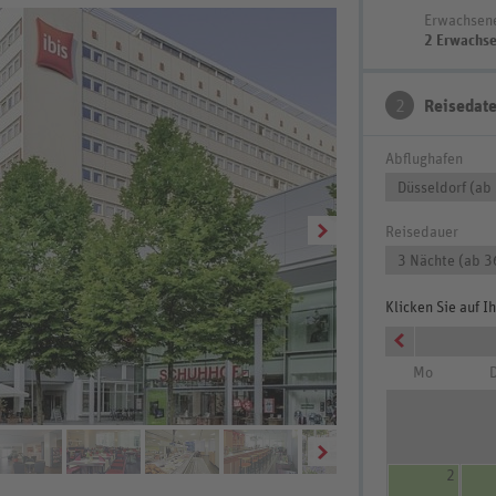
Erwachsen
2 Erwachs
2
Reisedat
Abflughafen
Düsseldorf (ab
Reisedauer
3 Nächte (ab 3
Klicken Sie auf 
Mo
D
Wohnbeispiel Doppelzi
2