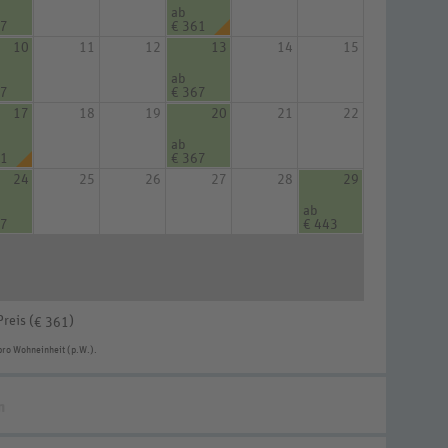
ab
67
€ 361
10
11
12
13
14
15
ab
67
€ 367
17
18
19
20
21
22
ab
61
€ 367
24
25
26
27
28
29
ab
67
€ 443
Preis (
)
€ 361
pro Wohneinheit (p.W.).
n