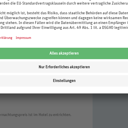
Projekte
dieses Hotel möchte Ihren Urlaub nachhaltiger
inable Tourism Council anerkannten Standard
aanlage, TV, WLAN
rnachtungspreis ist im Hotel zu entrichten.