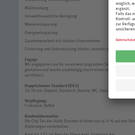
Mülltrennung
Umweltfreundliche Reinigung
Wassereinsparung
Energieeinsparung
Zusammenarbeit mit lokalen Unternehmen
Förderung und Unterstützung lokaler, sozialer und kultureller 
Engage
Wir engagieren uns für verantwortungsvollen Tourismus. Auch 
gestalten und wurde unabhängig durch einen vom Global Susta
zertifiziert.
Doppelzimmer Standard (DG1)
16-20 qm, Doppel, Standard, Dusche, WC, Haartrockner, Klim
Verpflegung:
Frühstück: Buffet
Kundeninformation
Die City Tax der Stadt Dresden in Höhe von ca. 6 % auf den Übe
Änderungen vorbehalten.
Kind bis 12 J. im Bett der Eltern exkl. Frühstück frei.