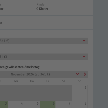
e
Kinder
ene
0 Kinder
en
 361 €)
61 €)
Ihren gewünschten Anreisetag.
November 2026 (ab 361 €)
i
Mi
Do
Fr
Sa
So
1
mmer Standard (Zimmercodierung DG1)
3
4
5
6
7
8