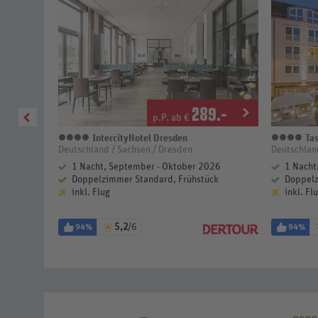
7
.-
289
.-
p.P. ab €
xe
IntercityHotel Dresden
Tas
4 Sterne
4 S
Deutschland / Sachsen / Dresden
Deutschlan
1 Nacht, September - Oktober 2026
1 Nacht
k
Doppelzimmer Standard, Frühstück
Doppelz
inkl. Flug
inkl. Fl
5,2
/6
94%
94%