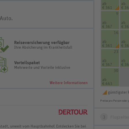
ab
ab
€ 361
€ 3
9
 Auto.
ab
ab
€ 367
€ 3
16
ab
ab
Reiseversicherung verfügbar
€ 361
€ 3
Ihre Absicherung im Krankheitsfall
23
ab
ab
Vorteilspaket
€ 367
€ 3
Mehrwerte und Vorteile inklusive
30
ab
Weitere Informationen
€ 443
günstigster 
Preise pro Person oder 
3
Flugzeite
ltstadt, unweit vom Hauptbahnhof. Entdecken Sie bei