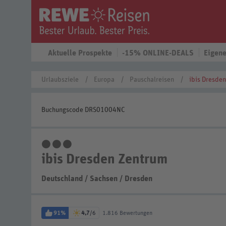
Aktuelle Prospekte
-15% ONLINE-DEALS
Eigene
Urlaubsziele
Europa
Pauschalreisen
ibis Dresde
Buchungscode DRS01004NC
3 Sterne
ibis Dresden Zentrum
Deutschland
/
Sachsen
/
Dresden
91%
4,7
/6
1.816 Bewertungen