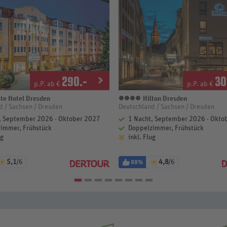
290
.-
30
p.P. ab €
p.P. ab €
te Hotel Dresden
Hilton Dresden
terne
4 Sterne
d / Sachsen / Dresden
Deutschland / Sachsen / Dresden
, September 2026 - Oktober 2027
1 Nacht, September 2026 - Okto
immer, Frühstück
Doppelzimmer, Frühstück
ug
inkl. Flug
5,1
/6
4,8
/6
88%