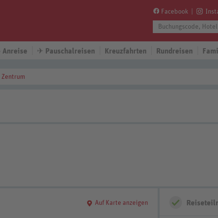
Facebook
Ins
 Anreise
✈
Pauschalreisen
Kreuzfahrten
Rundreisen
Fami
n Zentrum
Reisetei
Auf Karte anzeigen