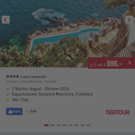
696
.-
p.P. ab €
Luna Convento
4 Sterne
Italien / Amalfiküste / Amalfi
2 Nächte, August - Oktober 2026
Doppelzimmer Standard Meerblick, Frühstück
inkl. Flug
82%
5,4
/6