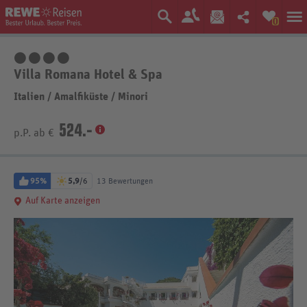
0
4 Sterne
Villa Romana Hotel & Spa
Italien
/
Amalfiküste
/
Minori
524.-
p.P. ab €
95%
5,9
/6
13 Bewertungen
Auf Karte anzeigen