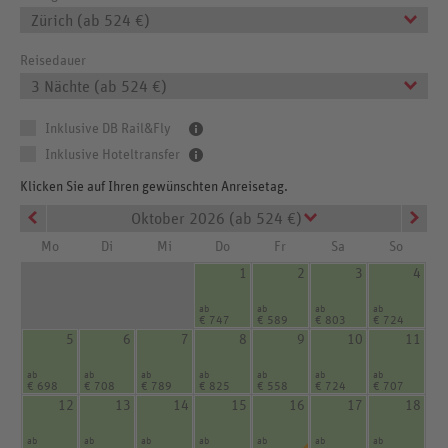
Zürich (ab 524 €)
Reisedauer
3 Nächte (ab 524 €)
Inklusive DB Rail&Fly
Inklusive Hoteltransfer
Klicken Sie auf Ihren gewünschten Anreisetag.
Oktober 2026 (ab 524 €)
Mo
Di
Mi
Do
Fr
Sa
So
1
2
3
4
ab
ab
ab
ab
€ 747
€ 589
€ 803
€ 724
5
6
7
8
9
10
11
ab
ab
ab
ab
ab
ab
ab
€ 698
€ 708
€ 789
€ 825
€ 558
€ 724
€ 707
12
13
14
15
16
17
18
ab
ab
ab
ab
ab
ab
ab