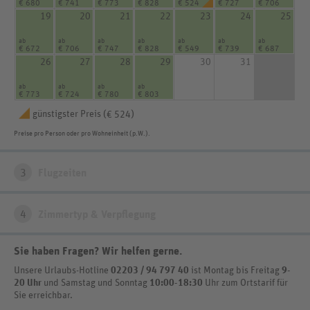
€ 680
€ 741
€ 773
€ 828
€ 524
€ 727
€ 706
19
20
21
22
23
24
25
ab
ab
ab
ab
ab
ab
ab
€ 672
€ 706
€ 747
€ 828
€ 549
€ 739
€ 687
26
27
28
29
30
31
ab
ab
ab
ab
€ 773
€ 724
€ 780
€ 803
günstigster Preis (
)
€ 524
Preise pro Person oder pro Wohneinheit (p.W.).
3
Flugzeiten
4
Zimmertyp & Verpflegung
Sie haben Fragen? Wir helfen gerne
.
Unsere Urlaubs-Hotline
02203 / 94 797 40
ist
Montag bis Freitag
9-
20 Uhr
und Samstag und Sonntag
10:00-18:30
Uhr zum Ortstarif
für
Sie erreichbar.