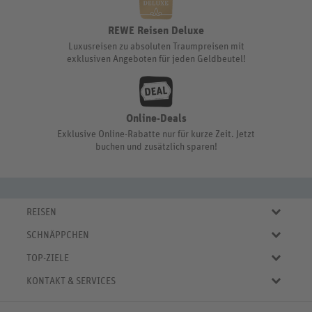
REWE Reisen Deluxe
Luxusreisen zu absoluten Traumpreisen mit
exklusiven Angeboten für jeden Geldbeutel!
Online-Deals
Exklusive Online-Rabatte nur für kurze Zeit. Jetzt
buchen und zusätzlich sparen!
REISEN
Eigene Anreise
SCHNÄPPCHEN
Pauschalreisen
Aktuelle Reiseangebote
Städtereisen
TOP-ZIELE
Reiseangebote der Woche
Rundreisen
Urlaub in Deutschland
Online-Deals
KONTAKT & SERVICES
Kreuzfahrten
Urlaub in Österreich
Kurzurlaub bis € 150.-
FAQ
Familienurlaub
Urlaub in Italien
Pauschalreisen bis € 500.-