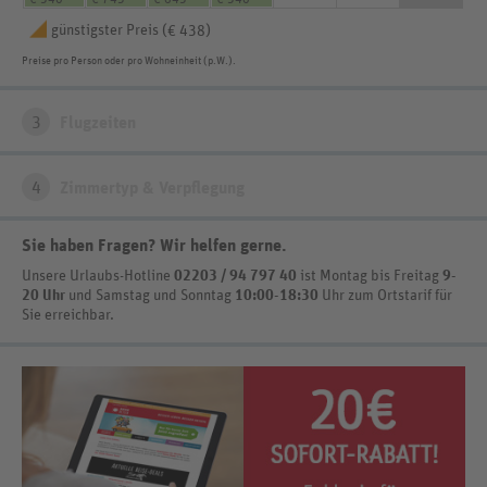
günstigster Preis (
)
€ 438
Preise pro Person oder pro Wohneinheit (p.W.).
3
Flugzeiten
4
Zimmertyp & Verpflegung
Sie haben Fragen? Wir helfen gerne
.
Unsere Urlaubs-Hotline
02203 / 94 797 40
ist
Montag bis Freitag
9-
20 Uhr
und Samstag und Sonntag
10:00-18:30
Uhr zum Ortstarif
für
Sie erreichbar.