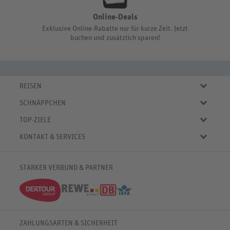
Online-Deals
Exklusive Online-Rabatte nur für kurze Zeit. Jetzt
buchen und zusätzlich sparen!
REISEN
Eigene Anreise
SCHNÄPPCHEN
Pauschalreisen
Aktuelle Reiseangebote
Städtereisen
TOP-ZIELE
Reiseangebote der Woche
Rundreisen
Urlaub in Deutschland
Online-Deals
KONTAKT & SERVICES
Kreuzfahrten
Urlaub in Österreich
Kurzurlaub bis € 150.-
FAQ
Familienurlaub
Urlaub in Italien
Pauschalreisen bis € 500.-
Servicebereich
Wellnessurlaub
✈
Urlaub in Spanien
STARKER VERBUND & PARTNER
Reisemagazin
Kontaktformular
✈
Urlaub in Bulgarien
% Satte Rabatte
♥ Merkliste
✈
Urlaub in Griechenland
Newsletter
✈
Urlaub in der Karibik
Push-Benachrichtigungen
Deutsche Bahn Rail&Fly
ZAHLUNGSARTEN & SICHERHEIT
Barrierefreiheitserklärung