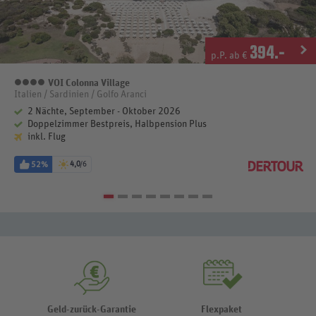
394
.-
p.P. ab €
VOI Colonna Village
4 Sterne
Italien / Sardinien / Golfo Aranci
2 Nächte, September - Oktober 2026
Doppelzimmer Bestpreis, Halbpension Plus
inkl. Flug
52%
4,0
/6
Geld-zurück-Garantie
Flexpaket