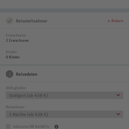
Reiseteilnehmer
Ändern
Erwachsene
2 Erwachsene
Kinder
0 Kinder
2
Reisedaten
Abflughafen
Stuttgart (ab 438 €)
Reisedauer
3 Nächte (ab 438 €)
Inklusive DB Rail&Fly