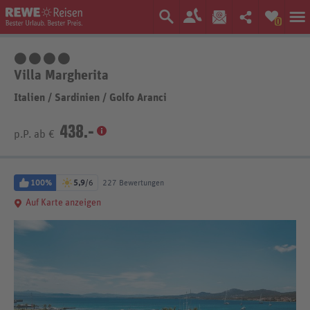
0
4 Sterne
Villa Margherita
Italien
/
Sardinien
/
Golfo Aranci
438.-
p.P. ab €
100%
5,9
/6
227 Bewertungen
Auf Karte anzeigen