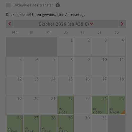
Inklusive Hoteltransfer
Klicken Sie auf Ihren gewünschten Anreisetag.
Oktober 2026 (ab 438 €)
Mo
Di
Mi
Do
Fr
Sa
So
1
2
3
4
5
6
7
8
9
10
11
12
13
14
15
16
17
18
19
20
21
22
23
24
25
ab
ab
ab
€ 617
€ 593
€ 438
26
27
28
29
30
31
ab
ab
ab
ab
€ 540
€ 745
€ 645
€ 540