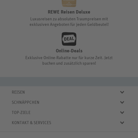
REWE Reisen Deluxe
Luxusreisen zu absoluten Traumpreisen mit
exklusiven Angeboten für jeden Geldbeutel!
Online-Deals
Exklusive Online-Rabatte nur für kurze Zeit. Jetzt
buchen und zusätzlich sparen!
REISEN
Eigene Anreise
SCHNÄPPCHEN
Pauschalreisen
Aktuelle Reiseangebote
Städtereisen
TOP-ZIELE
Reiseangebote der Woche
Rundreisen
Urlaub in Deutschland
Online-Deals
KONTAKT & SERVICES
Kreuzfahrten
Urlaub in Österreich
Kurzurlaub bis € 150.-
FAQ
Familienurlaub
Urlaub in Italien
Pauschalreisen bis € 500.-
Servicebereich