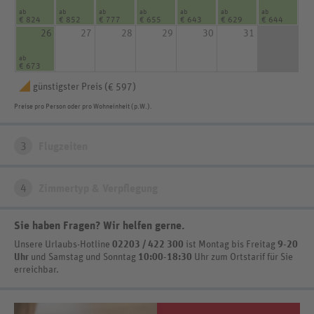
ab
ab
ab
ab
ab
ab
ab
€ 824
€ 852
€ 777
€ 655
€ 643
€ 629
€ 644
26
27
28
29
30
31
ab
€ 673
günstigster Preis (
)
€ 597
Preise pro Person oder pro Wohneinheit (p.W.).
3
Flugzeiten
4
Zimmertyp & Verpflegung
Sie haben Fragen? Wir helfen gerne
.
Unsere Urlaubs-Hotline
02203 / 422 300
ist
Montag bis Freitag
9-20
Uhr
und Samstag und Sonntag
10:00-18:30
Uhr zum Ortstarif
für Sie
erreichbar.