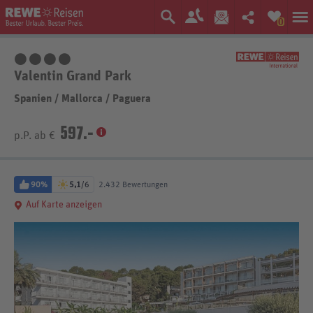
0
4 Sterne
Valentin Grand Park
Spanien
/
Mallorca
/
Paguera
597.-
p.P. ab €
90%
5,1
/6
2.432 Bewertungen
Auf Karte anzeigen