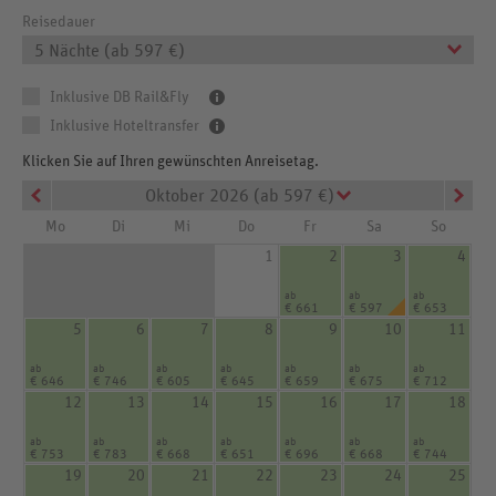
Reisedauer
5 Nächte (ab 597 €)
Inklusive DB Rail&Fly
Inklusive Hoteltransfer
Klicken Sie auf Ihren gewünschten Anreisetag.
Oktober 2026 (ab 597 €)
Mo
Di
Mi
Do
Fr
Sa
So
1
2
3
4
ab
ab
ab
€ 661
€ 597
€ 653
5
6
7
8
9
10
11
ab
ab
ab
ab
ab
ab
ab
€ 646
€ 746
€ 605
€ 645
€ 659
€ 675
€ 712
12
13
14
15
16
17
18
ab
ab
ab
ab
ab
ab
ab
€ 753
€ 783
€ 668
€ 651
€ 696
€ 668
€ 744
19
20
21
22
23
24
25