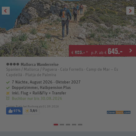
645
.-
899.-
€
*
p.P. ab €
Mallorca Wanderreise
4 Sterne
Spanien / Mallorca / Paguera - Cala Fornells - Camp de Mar – Es
Capdellá - Platja de Palmira
7 Nächte, August 2026 - Oktober 2027
Doppelzimmer, Halbpension Plus
inkl. Flug + Rail&Fly + Transfer
Buchbar nur bis 30.08.2026
* unser Preis bei Buchung ab 01.09.2026
97%
5,6
/6