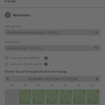
0 Kinder
2
Reisedaten
Abflughafen
Berlin-Brandenburg (ab 1510 €)
Reisedauer
6 Nächte (ab 1510 €)
Inklusive DB Rail&Fly
Inklusive Hoteltransfer
Klicken Sie auf Ihren gewünschten Anreisetag.
Dezember 2026 (ab 1510 €)
Mo
Di
Mi
Do
Fr
Sa
So
1
2
3
4
5
6
ab
ab
ab
ab
ab
ab
€ 1.754
€ 1.693
€ 1.871
€ 1.592
€ 1.674
€ 1.554