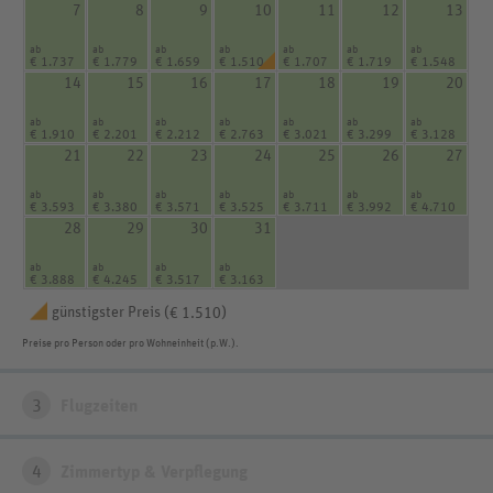
7
8
9
10
11
12
13
ab
ab
ab
ab
ab
ab
ab
€ 1.737
€ 1.779
€ 1.659
€ 1.510
€ 1.707
€ 1.719
€ 1.548
14
15
16
17
18
19
20
ab
ab
ab
ab
ab
ab
ab
€ 1.910
€ 2.201
€ 2.212
€ 2.763
€ 3.021
€ 3.299
€ 3.128
21
22
23
24
25
26
27
ab
ab
ab
ab
ab
ab
ab
€ 3.593
€ 3.380
€ 3.571
€ 3.525
€ 3.711
€ 3.992
€ 4.710
28
29
30
31
ab
ab
ab
ab
€ 3.888
€ 4.245
€ 3.517
€ 3.163
günstigster Preis (
)
€ 1.510
Preise pro Person oder pro Wohneinheit (p.W.).
3
Flugzeiten
4
Zimmertyp & Verpflegung