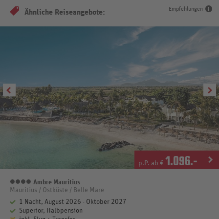
Empfehlungen
Ähnliche Reiseangebote:
1.096
.-
p.P. ab €
Ambre Mauritius
4 Sterne
Mauritius / Ostküste / Belle Mare
1 Nacht, August 2026 - Oktober 2027
Superior, Halbpension