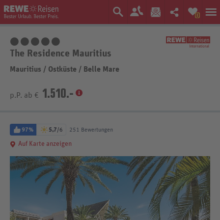
0
5 Sterne
The Residence Mauritius
Mauritius
/
Ostküste
/
Belle Mare
1.510.-
p.P. ab €
97%
5,7
/6
251 Bewertungen
Auf Karte anzeigen