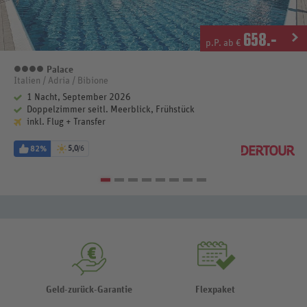
658
.-
p.P. ab €
Palace
4 Sterne
Italien / Adria / Bibione
1 Nacht, September 2026
Doppelzimmer seitl. Meerblick, Frühstück
inkl. Flug + Transfer
82%
5,0
/6
Geld-zurück-Garantie
Flexpaket