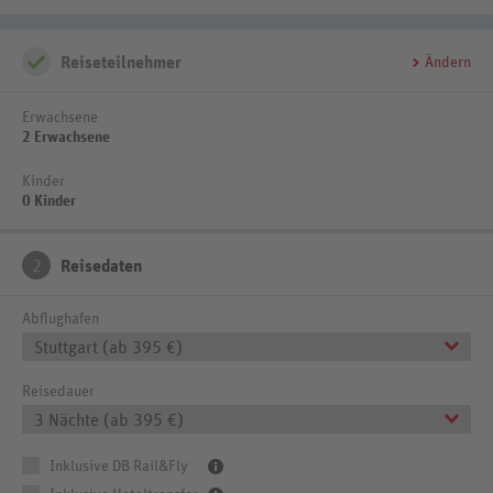
Reiseteilnehmer
Ändern
Erwachsene
2 Erwachsene
Kinder
0 Kinder
2
Reisedaten
Abflughafen
Stuttgart (ab 395 €)
Reisedauer
3 Nächte (ab 395 €)
Inklusive DB Rail&Fly