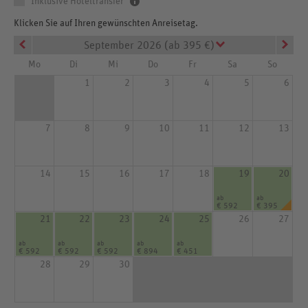
Inklusive Hoteltransfer
Klicken Sie auf Ihren gewünschten Anreisetag.
September 2026 (ab 395 €)
Mo
Di
Mi
Do
Fr
Sa
So
1
2
3
4
5
6
7
8
9
10
11
12
13
14
15
16
17
18
19
20
ab
ab
€ 592
€ 395
21
22
23
24
25
26
27
ab
ab
ab
ab
ab
€ 592
€ 592
€ 592
€ 894
€ 451
28
29
30