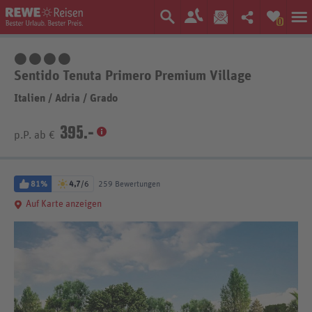
0
4 Sterne
Sentido Tenuta Primero Premium Village
Italien
/
Adria
/
Grado
395.-
p.P. ab €
81%
4,7
/6
259 Bewertungen
Auf Karte anzeigen