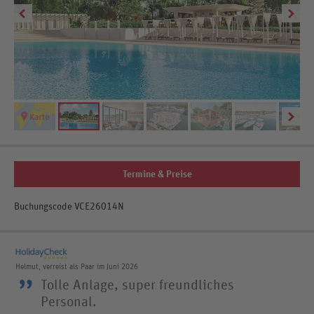
Be
Termine & Preise
Buchungscode VCE26014N
Helmut, verreist als Paar im Juni 2026
”
Tolle Anlage, super freundliches
Personal.