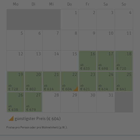
Mo
Di
Mi
Do
Fr
Sa
So
1
2
3
4
5
6
7
8
9
10
11
12
13
14
15
16
17
18
ab
ab
ab
€ 635
€ 698
€ 720
19
20
21
22
23
24
25
ab
ab
ab
ab
ab
ab
ab
€ 728
€ 802
€ 614
€ 604
€ 621
€ 614
€ 641
26
27
28
29
30
31
ab
ab
€ 638
€ 679
günstigster Preis (
)
€ 604
Preise pro Person oder pro Wohneinheit (p.W.).