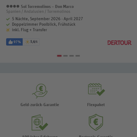
Sol Torremolinos – Don Marco
4 Sterne
Spanien / Andalusien / Torremolinos
5 Nächte, September 2026 - April 2027
Doppelzimmer Poolblick, Frühstück
inkl. Flug + Transfer
97%
5,6
/6
Geld-zurück-Garantie
Flexpaket