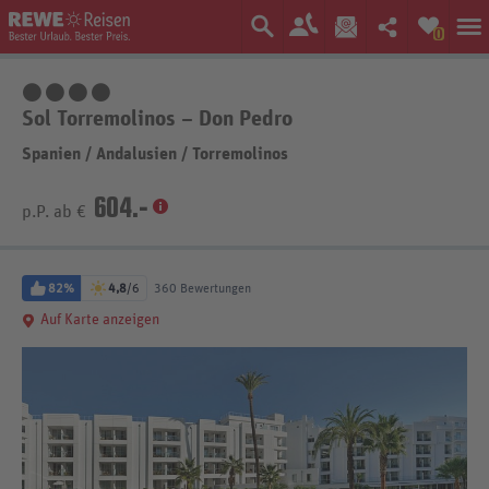
0
4 Sterne
Sol Torremolinos – Don Pedro
Spanien
/
Andalusien
/
Torremolinos
604.-
p.P. ab €
82%
4,8
/6
360 Bewertungen
Auf Karte anzeigen