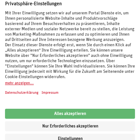
BEWERTUNGEN
SOCIAL MEDIA
REISEVERANSTALTER UND MARKEN
© 2026 REWE Reisen
Impressum
AGB
Cookie-Einstellungen
Datenschutz
Unsere Inhalte: Standards und Meldung
REWE Reisen
Kundenbewertung:
4,62
von
5
Sternen auf Grundlage von
6.094
Bewertungen
von
Trusted Shops
.