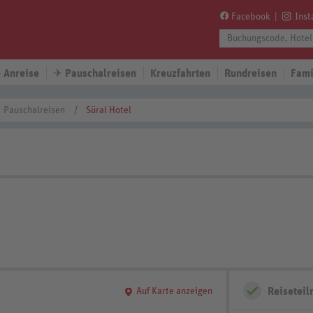
Facebook
Ins
 Anreise
✈
Pauschalreisen
Kreuzfahrten
Rundreisen
Fami
Pauschalreisen
Süral Hotel
Reisetei
Auf Karte anzeigen