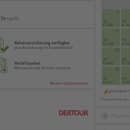
5
 Besuch.
ab
ab
€ 568
€ 5
12
ab
ab
Reiseversicherung verfügbar
€ 558
€ 5
Ihre Absicherung im Krankheitsfall
19
ab
ab
Vorteilspaket
€ 464
€ 5
Mehrwerte und Vorteile inklusive
26
ab
ab
€ 467
€ 4
Weitere Informationen
günstigster 
Preise pro Person oder 
3
Flugzeite