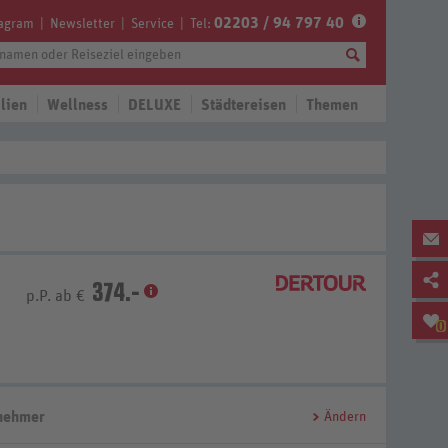
02203 / 94 797 40
tagram
Newsletter
Service
Tel:
lien
Wellness
DELUXE
Städtereisen
Themen
374.-
p.P. ab €
0
lnehmer
Ändern