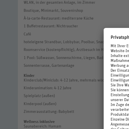
WLAN, in der gesamten Anlage, im Zimmer
Boutique, Minimarkt, Souvenirshop
À-la-carte-Restaurant: mediterrane Küche
1 Buffetrestaurant: Nichtraucher
Café
hoteleigene Strandbar, Lobbybar, Poolbar, Snackbar
Roomservice (kostenpflichtig), Arztbesuch im Hotel, Wäscheser
1 Pool: Süßwasser, Sonnenschirme, Liegen, Badetuch
Sonnenterrasse, Gartenanlage
Kinder
Kinderclub/Miniclub: 4-12 Jahre, mehrmals wöchentlich
Kinderanimation: 4-12 Jahre
Spielplatz (außen)
Kinderpool (außen)
Zimmerausstattung: Babybett
Wellness inklusive
Saunabereich: Hamam