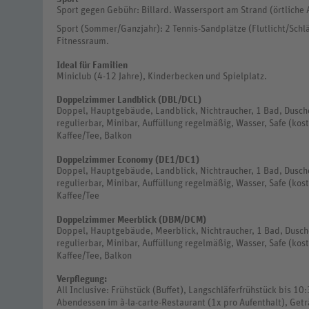
Sport gegen Gebühr: Billard. Wassersport am Strand (örtliche 
Sport (Sommer/Ganzjahr): 2 Tennis-Sandplätze (Flutlicht/Schlä
Fitnessraum.
Ideal für Familien
Miniclub (4-12 Jahre), Kinderbecken und Spielplatz.
Doppelzimmer Landblick (DBL/DCL)
Doppel, Hauptgebäude, Landblick, Nichtraucher, 1 Bad, Dusche
regulierbar, Minibar, Auffüllung regelmäßig, Wasser, Safe (kos
Kaffee/Tee, Balkon
Doppelzimmer Economy (DE1/DC1)
Doppel, Hauptgebäude, Landblick, Nichtraucher, 1 Bad, Dusche
regulierbar, Minibar, Auffüllung regelmäßig, Wasser, Safe (kos
Kaffee/Tee
Doppelzimmer Meerblick (DBM/DCM)
Doppel, Hauptgebäude, Meerblick, Nichtraucher, 1 Bad, Dusche
regulierbar, Minibar, Auffüllung regelmäßig, Wasser, Safe (kos
Kaffee/Tee, Balkon
Verpflegung:
All Inclusive: Frühstück (Buffet), Langschläferfrühstück bis 10
Abendessen im à-la-carte-Restaurant (1x pro Aufenthalt), Getr