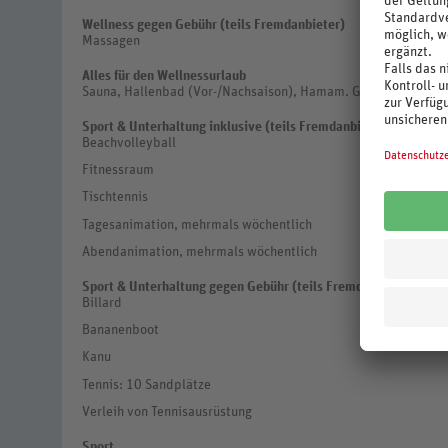
Wellness gegen Gebühr (teils Fremdanbieter)
Massagen
Alles für den Wellnessurlaub
Sauna, Hallenbad (Vor-/Nachsaison), Hamam. Gegen Gebühr: 
Sport & Unterhaltung inklusive (teils Fremdanbieter)
Beachvolleyball
Fitnessraum
Tischtennis
Tagesanimation, mehrmals wöchentlich
Abendanimation, mehrmals wöchentlich
Sport & Unterhaltung gegen Gebühr (teils Fremdanbieter)
Billard
Bananenboot
Kanu
Tennis: 10 Sandplätze
Verleih von Tennisausrüstung
Sport