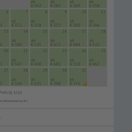
ab
ab
ab
ab
€ 543
€ 583
€ 569
€ 558
6
7
8
9
10
11
ab
ab
ab
ab
ab
45
€ 572
€ 558
€ 553
€ 560
€ 566
13
14
15
16
17
18
ab
ab
ab
ab
ab
64
€ 596
€ 535
€ 472
€ 469
€ 522
20
21
22
23
24
25
ab
ab
ab
ab
ab
31
€ 547
€ 458
€ 481
€ 510
€ 467
27
28
29
30
31
ab
ab
ab
ab
95
€ 516
€ 525
€ 388
€ 374
Preis (
)
€ 374
pro Wohneinheit (p.W.).
n