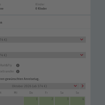
e
Kinder
ene
0 Kinder
en
374 €)
74 €)
 Rail&Fly
teltransfer
Ihren gewünschten Anreisetag.
Oktober 2026 (ab 374 €)
i
Mi
Do
Fr
Sa
So
1
2
3
4