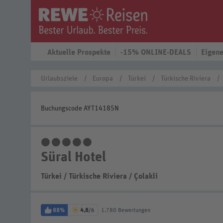
Aktuelle Prospekte
-15% ONLINE-DEALS
Eigene
Urlaubsziele
Europa
Türkei
Türkische Riviera
Buchungscode AYT14185N
5 Sterne
Süral Hotel
Türkei
/
Türkische Riviera
/
Çolakli
88%
4,8
/6
1.780 Bewertungen