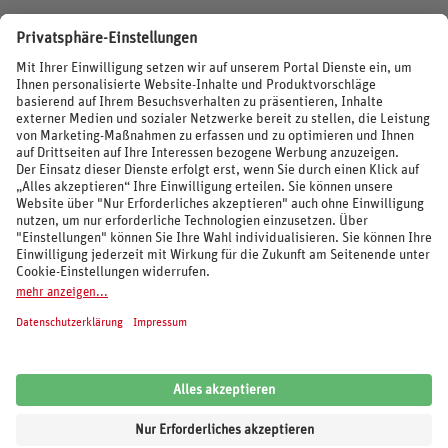
BEWERTUNGEN
SOCIAL MEDIA
REISEVERANSTALTER UND MARKEN
© 2026 REWE Reisen
Impressum
AGB
Cookie-Einstellungen
Datenschutz
Unsere Inhalte: Standards und Meldung
REWE Reisen
Kundenbewertung:
4,62
von
5
Sternen auf Grundlage von
6.091
Bewertungen
von
Trusted Shops
.