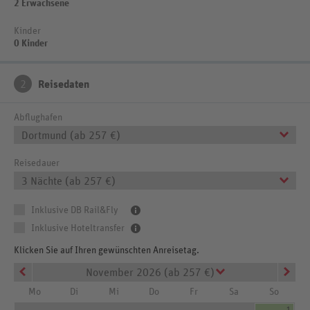
2 Erwachsene
Kinder
0 Kinder
2
Reisedaten
Abflughafen
Dortmund (ab 257 €)
Reisedauer
3 Nächte (ab 257 €)
Inklusive DB Rail&Fly
Inklusive Hoteltransfer
Klicken Sie auf Ihren gewünschten Anreisetag.
November 2026 (ab 257 €)
Mo
Di
Mi
Do
Fr
Sa
So