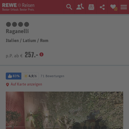
0
4 Sterne
Raganelli
Italien
/
Latium
/
Rom
257.-
p.P. ab €
83%
4,9
/6
71 Bewertungen
Auf Karte anzeigen