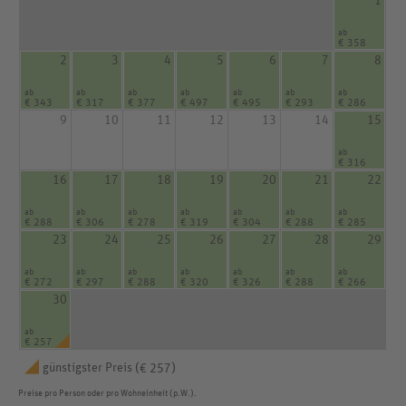
1
ab
€ 358
2
3
4
5
6
7
8
ab
ab
ab
ab
ab
ab
ab
€ 343
€ 317
€ 377
€ 497
€ 495
€ 293
€ 286
9
10
11
12
13
14
15
ab
€ 316
16
17
18
19
20
21
22
ab
ab
ab
ab
ab
ab
ab
€ 288
€ 306
€ 278
€ 319
€ 304
€ 288
€ 285
23
24
25
26
27
28
29
ab
ab
ab
ab
ab
ab
ab
€ 272
€ 297
€ 288
€ 320
€ 326
€ 288
€ 266
30
ab
€ 257
günstigster Preis (
)
€ 257
Preise pro Person oder pro Wohneinheit (p.W.).