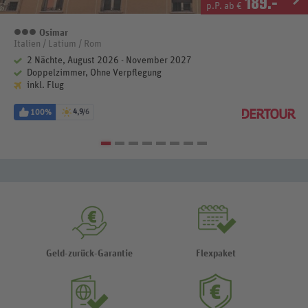
189
.-
p.P. ab €
Osimar
3 Sterne
Italien / Latium / Rom
2 Nächte, August 2026 - November 2027
Doppelzimmer, Ohne Verpflegung
inkl. Flug
100%
4,9
/6
Geld-zurück-Garantie
Flexpaket