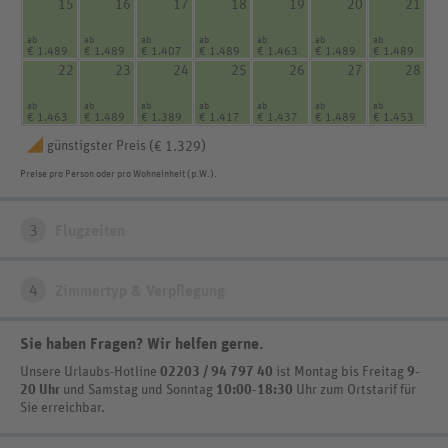
15
16
17
18
19
20
21
ab
ab
ab
ab
ab
ab
ab
€ 1.489
€ 1.489
€ 1.407
€ 1.489
€ 1.463
€ 1.489
€ 1.489
22
23
24
25
26
27
28
ab
ab
ab
ab
ab
ab
ab
€ 1.463
€ 1.489
€ 1.389
€ 1.417
€ 1.437
€ 1.489
€ 1.453
günstigster Preis (
)
€ 1.329
Preise pro Person oder pro Wohneinheit (p.W.).
3
Flugzeiten
4
Zimmertyp & Verpflegung
Sie haben Fragen? Wir helfen gerne
.
Unsere Urlaubs-Hotline
02203 / 94 797 40
ist
Montag bis Freitag
9-
20 Uhr
und Samstag und Sonntag
10:00-18:30
Uhr zum Ortstarif
für
Sie erreichbar.