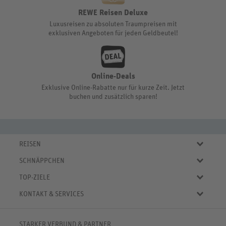
REWE Reisen Deluxe
Luxusreisen zu absoluten Traumpreisen mit
exklusiven Angeboten für jeden Geldbeutel!
Online-Deals
Exklusive Online-Rabatte nur für kurze Zeit. Jetzt
buchen und zusätzlich sparen!
REISEN
Eigene Anreise
SCHNÄPPCHEN
Pauschalreisen
Aktuelle Reiseangebote
Städtereisen
TOP-ZIELE
Reiseangebote der Woche
Rundreisen
Urlaub in Deutschland
Online-Deals
KONTAKT & SERVICES
Kreuzfahrten
Urlaub in Österreich
Kurzurlaub bis € 150.-
FAQ
Familienurlaub
Urlaub in Italien
Pauschalreisen bis € 500.-
Servicebereich
Wellnessurlaub
✈
Urlaub in Spanien
STARKER VERBUND & PARTNER
Reisemagazin