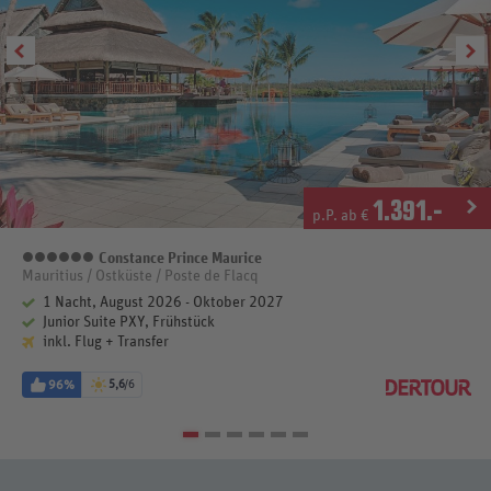
1.391
.-
p.P. ab €
Constance Prince Maurice
6 Sterne
Mauritius / Ostküste / Poste de Flacq
1 Nacht, August 2026 - Oktober 2027
Junior Suite PXY, Frühstück
inkl. Flug + Transfer
96%
5,6
/6