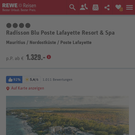
0
4 Sterne
Radisson Blu Poste Lafayette Resort & Spa
Mauritius
/
Nordostküste
/
Poste Lafayette
1.329.-
p.P. ab €
92%
5,4
/6
1.011 Bewertungen
Auf Karte anzeigen