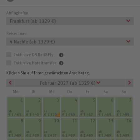
Abflughafen
Frankfurt (ab 1329 €)
Reisedauer
4 Nächte (ab 1329 €)
Inklusive DB Rail&Fly
Inklusive Hoteltransfer
Klicken Sie auf Ihren gewünschten Anreisetag.
Februar 2027 (ab 1329 €)
Mo
Di
Mi
Do
Fr
Sa
So
1
2
3
4
5
6
7
ab
ab
ab
ab
ab
ab
ab
€ 1.463
€ 1.440
€ 1.329
€ 1.489
€ 1.437
€ 1.489
€ 1.489
8
9
10
11
12
13
14
ab
ab
ab
ab
ab
ab
ab
€ 1.489
€ 1.489
€ 1.437
€ 1.489
€ 1.489
€ 1.489
€ 1.489