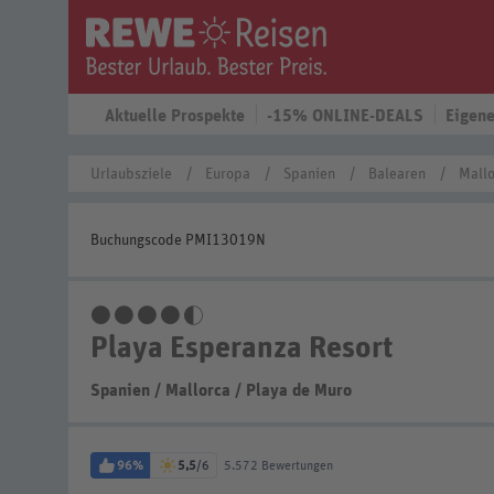
Aktuelle Prospekte
-15% ONLINE-DEALS
Eigene
Urlaubsziele
Europa
Spanien
Balearen
Mallo
Buchungscode PMI13019N
4,5 Sterne
Playa Esperanza Resort
Spanien
/
Mallorca
/
Playa de Muro
96%
5,5
/6
5.572 Bewertungen