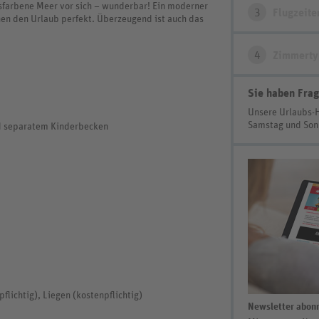
sfarbene Meer vor sich – wunderbar! Ein moderner
3
Flugzeite
hen den Urlaub perfekt. Überzeugend ist auch das
4
Zimmerty
Sie haben Frag
Unsere Urlaubs-
Samstag und So
d separatem Kinderbecken
flichtig), Liegen (kostenpflichtig)
Newsletter abonn