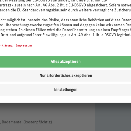
n, Badetuch (gegen Kaution)
ch (gegen Kaution)
, Bademantel (kostenpflichtig)