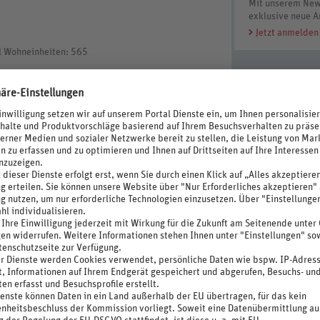
Mit unserem News
exklusive neue A
Jetzt anmelden
l Wohneinheiten: 565
austoffe, Photovoltaikanlage, Energieeffiziente
en Timern
egionale Küche, Live-Cooking-Station, mit Terrasse,
erschwendung