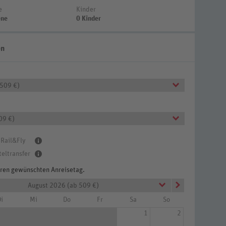
e
Kinder
ene
0 Kinder
en
 509 €)
09 €)
 Rail&Fly
teltransfer
Ihren gewünschten Anreisetag.
August 2026 (ab 509 €)
i
Mi
Do
Fr
Sa
So
1
2