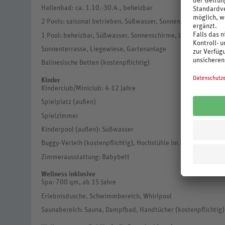
Hallenbad: ca. 1.10.-30.4., beheizbar
2 Pools: saisonal betrieben, Süßwasser, Sonnenschirme, Liege
1 Pool: beheizbar, Süßwasser, Sonnenschirme, Liegen, Badetu
Sonnenterrasse, Liegewiese, Gartenanlage
Balinesische Betten (kostenpflichtig)
Kinder
Kinderclub/Miniclub: 4-12 Jahre
Spielplatz (außen)
Spielzimmer
Kinderpool (außen): Süßwasser
Buggy-Verleih (kostenpflichtig), Hochstühle im Restaurant
Zimmerausstattung: Babybett
Wellness inklusive
Spa: 700 qm, ab 15 Jahre
Erlebnisdusche, Schwimmbereich, Whirlpool
Saunabereich: Sauna, Dampfbad, Handtücher (kostenpflichtig)