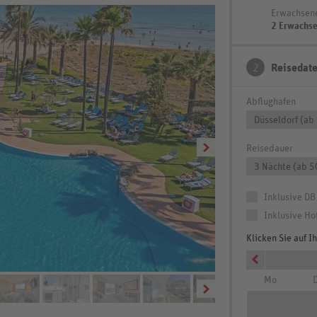
Erwachsen
2 Erwachs
2
Reisedat
Abflughafen
Düsseldorf (ab
Reisedauer
3 Nächte (ab 5
Inklusive DB
Inklusive Ho
Klicken Sie auf 
Mo
D