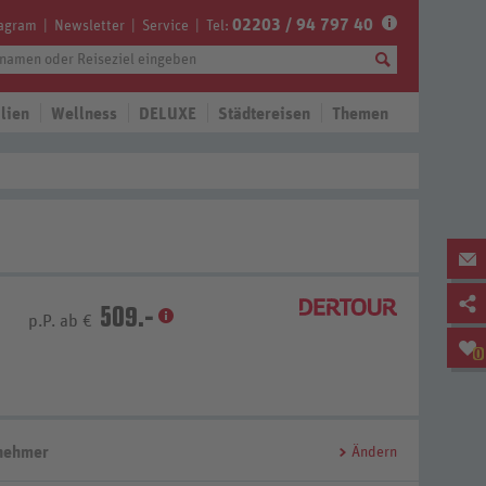
02203 / 94 797 40
tagram
Newsletter
Service
Tel:
lien
Wellness
DELUXE
Städtereisen
Themen
509.-
p.P. ab €
0
lnehmer
Ändern