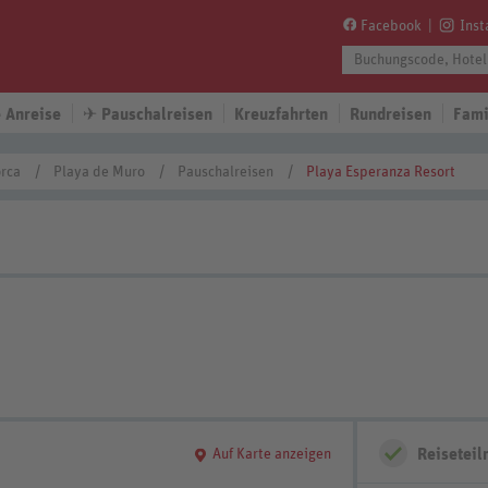
Facebook
Ins
 Anreise
✈
Pauschalreisen
Kreuzfahrten
Rundreisen
Fami
rca
Playa de Muro
Pauschalreisen
Playa Esperanza Resort
Reisetei
Auf Karte anzeigen