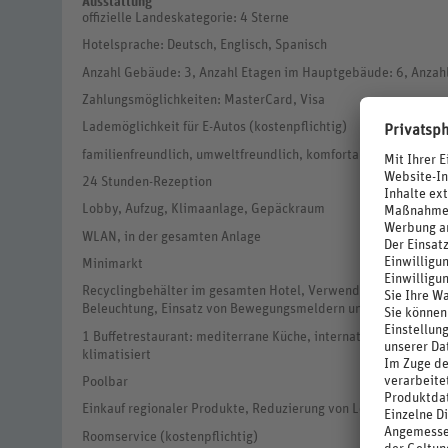
Ausstattung
offizielle Landeskategorie: 4 Sterne
Hotelsprache: Deutsch, Englisch, Spanisch
Anzahl Gebäude: 3, Anzahl Etagen im Hauptgebäude: 6, Anzah
Zahlungsmöglichkeiten: MasterCard, Visa
Lademöglichkeit für E-Autos (kostenpflichtig)
familienfreundlich, umweltfreundlich, komfortabel
24 Stunden-Rezeption
Lobby, Aufzug, Klimaanlage, Gepäckraum
WLAN, in der gesamten Anlage
Minimarkt
Recyclingbehälter im gesamten Hotel, Verwendung regionaler B
Beleuchtung, Einsatz von Bewegungsmeldern und automatisch
1 Buffetrestaurant: mediterrane Küche, internationale Küche, r
klimatisiert
Poolbar
Einkauf regionaler Produkte, Reduzierung von Lebensmittelv
Roomservice (kostenpflichtig)