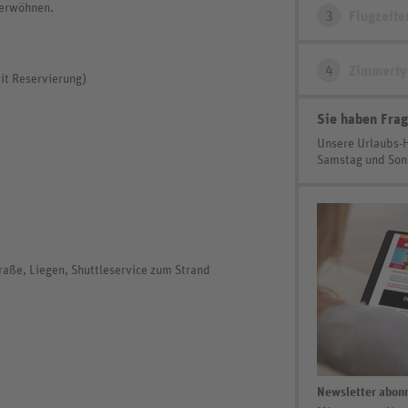
verwöhnen.
3
Flugzeite
4
Zimmerty
it Reservierung)
Sie haben Frag
Unsere Urlaubs-
Samstag und So
traße, Liegen, Shuttleservice zum Strand
Newsletter abonn