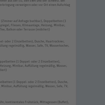
nehmer aus der EU, den EWR und der Schweiz. Bei
erbringung verweigern oder vor Ort einen Aufschlag
 (Zimmer auf Anfrage buchbar), Doppelbetten (1
piegel, Fliesen, Klimaanlage, Heizung, Minibar,
/Tee, Balkon oder Terrasse (möbliert)
l- oder 2 Einzelbetten), Dusche, Haartrockner,
üllung regelmäßig, Wasser, Safe, TV, Wasserkocher,
ppelbetten (1 Doppel- oder 2 Einzelbetten),
Heizung, Minibar, Auffüllung regelmäßig, Wasser,
iert)
elbetten (1 Doppel- oder 2 Einzelbetten), Dusche,
 Minibar, Auffüllung regelmäßig, Wasser, Safe, TV,
 Uhr, kontinentales Frühstück, Mittagessen (Buffet),