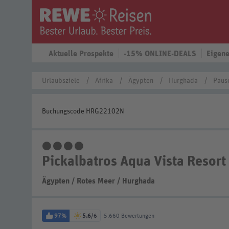
Aktuelle Prospekte
-15% ONLINE-DEALS
Eigene
Urlaubsziele
Afrika
Ägypten
Hurghada
Paus
Buchungscode HRG22102N
4 Sterne
Pickalbatros Aqua Vista Resort
Ägypten
/
Rotes Meer
/
Hurghada
97%
5,6
/6
5.660 Bewertungen