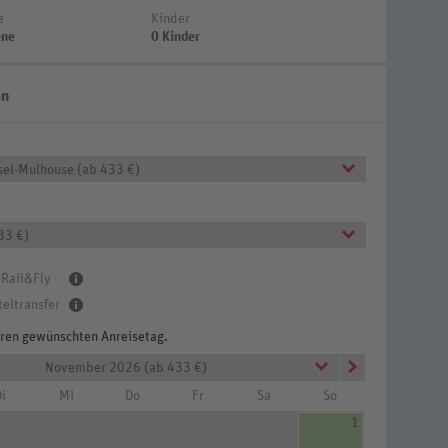
e
Kinder
ene
0 Kinder
en
sel-Mulhouse (ab 433 €)
33 €)
 Rail&Fly
teltransfer
Ihren gewünschten Anreisetag.
November 2026 (ab 433 €)
i
Mi
Do
Fr
Sa
So
1