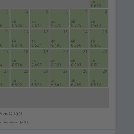
ab
€ 633
3
4
5
6
7
8
ab
ab
ab
ab
ab
16
€ 586
€ 615
€ 570
€ 525
€ 463
10
11
12
13
14
15
ab
ab
ab
ab
ab
40
€ 548
€ 534
€ 495
€ 560
€ 491
17
18
19
20
21
22
ab
ab
ab
ab
ab
24
€ 574
€ 495
€ 521
€ 593
€ 561
24
25
26
27
28
29
ab
ab
ab
ab
ab
53
€ 502
€ 523
€ 547
€ 469
€ 512
Preis (
)
€ 433
pro Wohneinheit (p.W.).