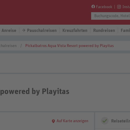
Facebook
Ins
 Anreise
✈
Pauschalreisen
Kreuzfahrten
Rundreisen
Fami
chalreisen
Pickalbatros Aqua Vista Resort powered by Playitas
 powered by Playitas
Reisetei
Auf Karte anzeigen