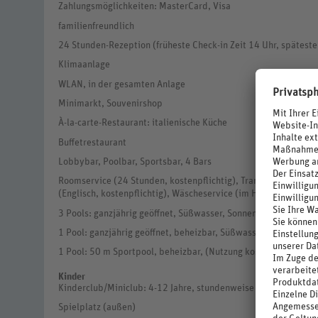
Zahlungsmöglichkeiten: MasterCard, Visa
familienfreundlich
24 Stunden-Rezeption (früheste Check-in Zeit 14 Uhr, späteste
Klimaanlage
WLAN, in der gesamten Anlage
Minimarkt, Souvenirshop
À-la-carte-Restaurant: italienische Küche
Buffetrestaurant
Lobbybar, Poolbar, Sportsbar, 4 Bars
Roomservice (24 Stunden, kostenpflichtig), Transferservice (k
(Englisch, kostenpflichtig), Wäscheservice (im Hotel, kostenpfl
3 Pools: ganzjährig geöffnet, Süßwasser, Sonnenschirme, Liege
1 Pool: ganzjährig geöffnet, beheizbar, Süßwasser, Sonnenschi
1 Pool: 50 m Sportpool, beheizbar, (Nutzung kostenpflichtig, 
Kinder
Kinderclub/Miniclub: 4-12 Jahre, stundenweise
Spielplatz (außen)