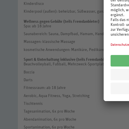
Kinderdisco
Kinderpool (außen): beheizbar, Süßwasser, ganzjährig geöffne
Wellness gegen Gebühr (teils Fremdanbieter)
Spa: ab 18 Jahre
Saunabereich: Sauna, Dampfbad, Hamam, Handtücher (kostenf
Massagen: klassische Massage
kosmetische Anwendungen: Maniküre, Pediküre, Gesichtsbeha
Sport & Unterhaltung inklusive (teils Fremdanbieter)
Beachvolleyball, Fußball, Mehrzweck-Sportplatz, Wasserball
Boccia
Darts
Fitnessraum: ab 18 Jahre
Aerobic, Aqua Fitness, Yoga, Stretching
Tischtennis
Tagesanimation, 6x pro Woche
Abendanimation, 6x pro Woche
Sportanimation, 6x pro Woche