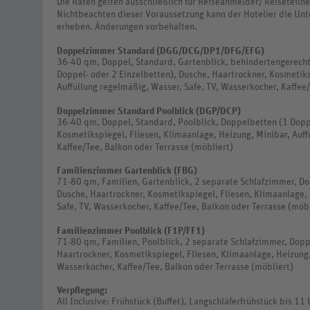
Die Raten gelten ausschließlich für Reiseanmelder/ Reiseteil
Nichtbeachten dieser Voraussetzung kann der Hotelier die Unt
erheben. Änderungen vorbehalten.
Doppelzimmer Standard (DGG/DCG/DP1/DFG/EFG)
36-40 qm, Doppel, Standard, Gartenblick, behindertengerecht
Doppel- oder 2 Einzelbetten), Dusche, Haartrockner, Kosmetiks
Auffüllung regelmäßig, Wasser, Safe, TV, Wasserkocher, Kaffee
Doppelzimmer Standard Poolblick (DGP/DCP)
36-40 qm, Doppel, Standard, Poolblick, Doppelbetten (1 Doppe
Kosmetikspiegel, Fliesen, Klimaanlage, Heizung, Minibar, Auff
Kaffee/Tee, Balkon oder Terrasse (möbliert)
Familienzimmer Gartenblick (FBG)
71-80 qm, Familien, Gartenblick, 2 separate Schlafzimmer, Do
Dusche, Haartrockner, Kosmetikspiegel, Fliesen, Klimaanlage, 
Safe, TV, Wasserkocher, Kaffee/Tee, Balkon oder Terrasse (möbl
Familienzimmer Poolblick (F1P/FF1)
71-80 qm, Familien, Poolblick, 2 separate Schlafzimmer, Dopp
Haartrockner, Kosmetikspiegel, Fliesen, Klimaanlage, Heizung,
Wasserkocher, Kaffee/Tee, Balkon oder Terrasse (möbliert)
Verpflegung:
All Inclusive: Frühstück (Buffet), Langschläferfrühstück bis 11