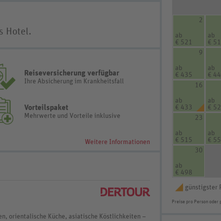
2
s Hotel.
ab
ab
€ 521
€ 5
9
ab
ab
Reiseversicherung verfügbar
€ 435
€ 4
Ihre Absicherung im Krankheitsfall
16
ab
ab
Vorteilspaket
€ 433
€ 5
Mehrwerte und Vorteile inklusive
23
ab
ab
€ 515
€ 5
Weitere Informationen
30
ab
€ 498
günstigster 
Preise pro Person oder 
, orientalische Küche, asiatische Köstlichkeiten –