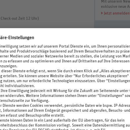
Mit unserem News
exklusive neue A
Jetzt anmelden
 Check-out Zeit 12 Uhr)
ostenpflichtig), Gepäckservice, Arztbesuch im Hotel
ichtig)
n
rme, Liegen
mit Reservierung)