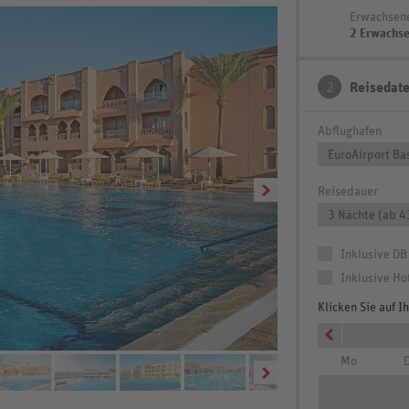
Erwachsen
2 Erwachs
2
Reisedat
Abflughafen
EuroAirport Ba
Reisedauer
3 Nächte (ab 4
Inklusive DB
Inklusive Ho
Klicken Sie auf 
Mo
D