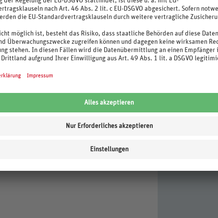
t
rei)
ndlung, Peeling