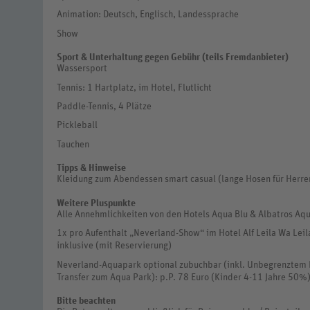
Animation: Deutsch, Englisch, Landessprache
Show
Sport & Unterhaltung gegen Gebühr (teils Fremdanbieter)
Wassersport
Tennis: 1 Hartplatz, im Hotel, Flutlicht
Paddle-Tennis, 4 Plätze
Pickleball
Tauchen
Tipps & Hinweise
Kleidung zum Abendessen smart casual (lange Hosen für Herre
Weitere Pluspunkte
Alle Annehmlichkeiten von den Hotels Aqua Blu & Albatros Aq
1x pro Aufenthalt „Neverland-Show“ im Hotel Alf Leila Wa Leil
inklusive (mit Reservierung)
Neverland-Aquapark optional zubuchbar (inkl. Unbegrenztem Ei
Transfer zum Aqua Park): p.P. 78 Euro (Kinder 4-11 Jahre 50%)
Bitte beachten