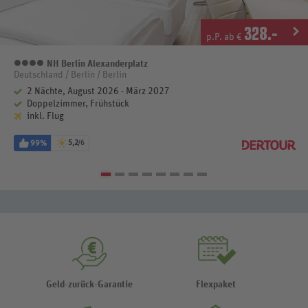
328
.-
p.P. ab €
NH Berlin Alexanderplatz
4 Sterne
Deutschland / Berlin / Berlin
2 Nächte, August 2026 - März 2027
Doppelzimmer, Frühstück
inkl. Flug
99%
5,2
/6
Geld-zurück-Garantie
Flexpaket