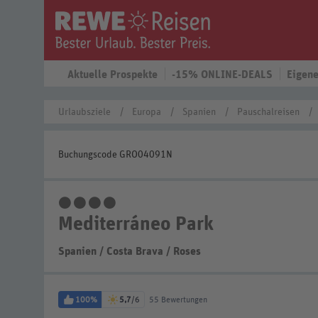
Aktuelle Prospekte
-15% ONLINE-DEALS
Eigene
Urlaubsziele
Europa
Spanien
Pauschalreisen
Buchungscode GRO04091N
4 Sterne
Mediterráneo Park
Spanien
/
Costa Brava
/
Roses
100%
5,7
/6
55 Bewertungen