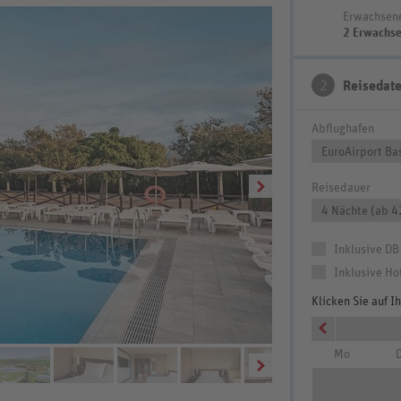
Erwachsen
2 Erwachs
2
Reisedat
Abflughafen
EuroAirport Ba
Reisedauer
4 Nächte (ab 4
Inklusive DB
Inklusive Ho
Klicken Sie auf 
Mo
D