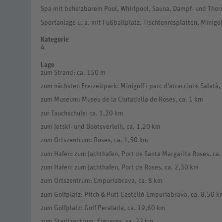
Spa mit beheizbarem Pool, Whirlpool, Sauna, Dampf- und The
Sportanlage u. a. mit Fußballplatz, Tischtennisplatten, Minigo
Kategorie
4
Lage
zum Strand: ca. 150 m
zum nächsten Freizeitpark: Minigolf i parc d'atraccions Salatà,
zum Museum: Museu de la Ciutadella de Roses, ca. 1 km
zur Tauchschule: ca. 1,20 km
zum Jetski- und Bootsverleih, ca. 1,20 km
zum Ortszentrum: Roses, ca. 1,50 km
zum Hafen: zum Jachthafen, Port de Santa Margarita Roses, ca
zum Hafen: zum Jachthafen, Port de Roses, ca. 2,30 km
zum Ortszentrum: Empuriabrava, ca. 8 km
zum Golfplatz: Pitch & Putt Castelló-Empuriabrava, ca. 8,50 k
zum Golfplatz: Golf Peralada, ca. 19,60 km
zum Stadtzentrum: Figueres, ca. 22 km