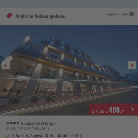
Empfehlungen
Ähnliche Reiseangebote:
400
.-
p.P. ab €
Solana Hotel & Spa
4 Sterne
Malta / Malta / Mellieha
3 Nächte, August 2026 - Oktober 2027