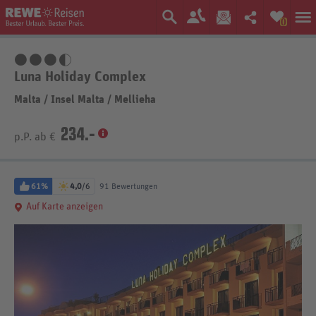
0
3,5 Sterne
Luna Holiday Complex
Malta
/
Insel Malta
/
Mellieha
234.-
p.P. ab €
61%
4,0
/6
91 Bewertungen
Auf Karte anzeigen