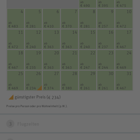
ab
ab
ab
€ 490
€ 395
€ 475
4
5
6
7
8
9
10
ab
ab
ab
ab
ab
ab
ab
€ 483
€ 281
€ 410
€ 370
€ 281
€ 257
€ 472
11
12
13
14
15
16
17
ab
ab
ab
ab
ab
ab
ab
€ 472
€ 240
€ 363
€ 363
€ 240
€ 237
€ 467
18
19
20
21
22
23
24
ab
ab
ab
ab
ab
ab
ab
€ 467
€ 235
€ 363
€ 363
€ 247
€ 244
€ 469
25
26
27
28
29
30
31
ab
ab
ab
ab
ab
ab
ab
€ 469
€ 234
€ 374
€ 380
€ 261
€ 261
€ 467
günstigster Preis (
)
€ 234
Preise pro Person oder pro Wohneinheit (p.W.).
3
Flugzeiten