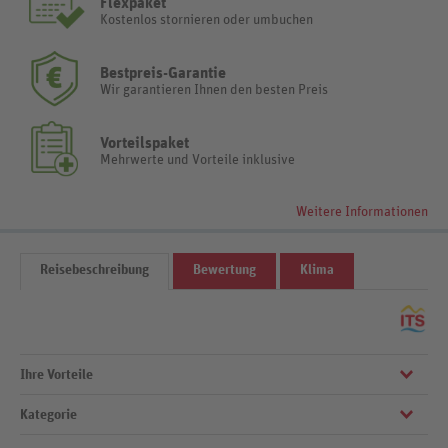
Flexpaket
Kostenlos stornieren oder umbuchen
Bestpreis-Garantie
Wir garantieren Ihnen den besten Preis
Vorteilspaket
Mehrwerte und Vorteile inklusive
Weitere Informationen
Reisebeschreibung
Bewertung
Klima
Ihre Vorteile
Kategorie
Große Zimmer
Zentral gelegen