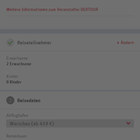
buchbar - Flugmöglichkeiten und Preise erfahren Sie in Ihrem
Weitere Informationen zum Veranstalter DERTOUR
Reisebüro
Reiseteilnehmer
Ändern
Erwachsene
2 Erwachsene
Kinder
0 Kinder
2
Reisedaten
Abflughafen
Warschau (ab 419 €)
Reisedauer