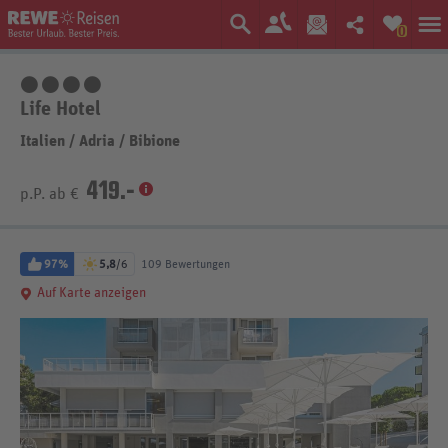
0
4 Sterne
Life Hotel
Italien
/
Adria
/
Bibione
419.-
p.P. ab €
97%
5,8
/6
109 Bewertungen
Auf Karte anzeigen