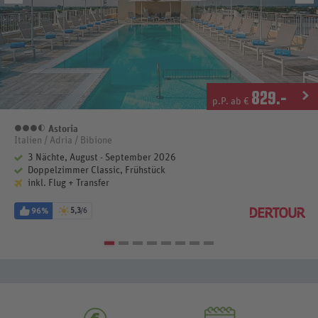
829
.-
p.P. ab €
Astoria
3,5 Sterne
Italien / Adria / Bibione
3 Nächte, August - September 2026
Doppelzimmer Classic, Frühstück
inkl. Flug + Transfer
96%
5,3
/6