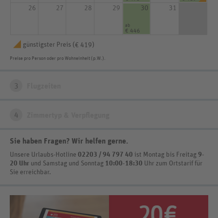
26
27
28
29
30
31
ab
€ 446
günstigster Preis (
)
€ 419
Preise pro Person oder pro Wohneinheit (p.W.).
3
Flugzeiten
4
Zimmertyp & Verpflegung
Sie haben Fragen? Wir helfen gerne
.
Unsere Urlaubs-Hotline
02203 / 94 797 40
ist
Montag bis Freitag
9-
20 Uhr
und Samstag und Sonntag
10:00-18:30
Uhr zum Ortstarif
für
Sie erreichbar.