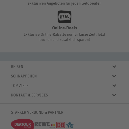
exklusiven Angeboten für jeden Geldbeutel!
Online-Deals
Exklusive Online-Rabatte nur für kurze Zeit. Jetzt
buchen und zusätzlich sparen!
REISEN
Eigene Anreise
SCHNÄPPCHEN
Pauschalreisen
Aktuelle Reiseangebote
Städtereisen
TOP-ZIELE
Reiseangebote der Woche
Rundreisen
Urlaub in Deutschland
Online-Deals
KONTAKT & SERVICES
Kreuzfahrten
Urlaub in Österreich
Kurzurlaub bis € 150.-
FAQ
Familienurlaub
Urlaub in Italien
Pauschalreisen bis € 500.-
Servicebereich
Wellnessurlaub
✈
Urlaub in Spanien
STARKER VERBUND & PARTNER
Reisemagazin
Kontaktformular
✈
Urlaub in Bulgarien
% Satte Rabatte
♥ Merkliste
✈
Urlaub in Griechenland
Newsletter
✈
Urlaub in der Karibik