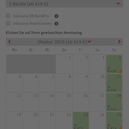
3 Nächte (ab 419 €)
Inklusive DB Rail&Fly
Inklusive Hoteltransfer
Klicken Sie auf Ihren gewünschten Anreisetag.
Oktober 2026 (ab 419 €)
Mo
Di
Mi
Do
Fr
Sa
So
1
2
3
4
ab
€ 419
5
6
7
8
9
10
11
ab
€ 738
12
13
14
15
16
17
18
ab
€ 420
19
20
21
22
23
24
25
ab
ab
€ 475
€ 419