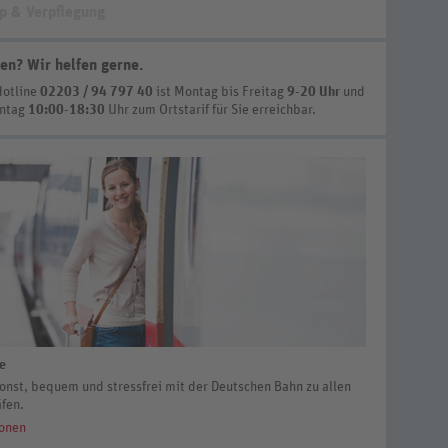
p & Verpflegung
en? Wir helfen gerne
.
Hotline
02203 / 94 797 40
ist
Montag bis Freitag
9-20 Uhr
und
nntag
10:00-18:30
Uhr zum Ortstarif
für Sie erreichbar.
ve
st, bequem und stressfrei mit der Deutschen Bahn zu allen
fen.
ionen