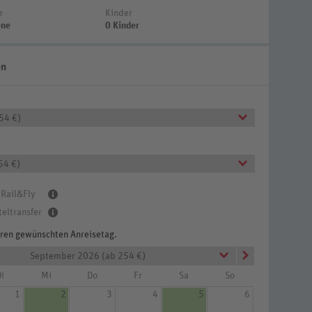
e
Kinder
ene
0 Kinder
en
254 €)
54 €)
 Rail&Fly
teltransfer
Ihren gewünschten Anreisetag.
September 2026 (ab 254 €)
i
Mi
Do
Fr
Sa
So
1
2
3
4
5
6