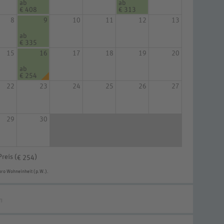
ab
ab
€ 408
€ 313
8
9
10
11
12
13
ab
€ 335
15
16
17
18
19
20
ab
€ 254
22
23
24
25
26
27
29
30
Preis (
)
€ 254
pro Wohneinheit (p.W.).
n