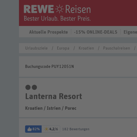
Aktuelle Prospekte
-15% ONLINE-DEALS
Eigene
Urlaubsziele
Europa
Kroatien
Pauschalreisen
Buchungscode PUY12051N
2 Sterne
Lanterna Resort
Kroatien
/
Istrien
/
Porec
82%
4,2
/6
182 Bewertungen