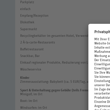
Parkplatz
einfach
Empfang/Rezeption
Diskothek
Supermarkt
Recyclingbehälter im gesamten Hotel, Verwendung regionaler 
2 À-la-carte-Restaurants
Buffetrestaurant
Snackbar, Bar
Einkauf regionaler Produkte, Reduzierung von Lebensmittelv
Wäscheservice
Kinder
Zimmerausstattung: Babybett (ca. 5 EUR/Tag, auf Anfrage), (ca
Sport & Unterhaltung gegen Gebühr (teils Fremdanbieter)
Minigolf, im Ort
Boot: im Ort
Windsurfen: im Ort