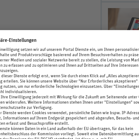
Baustoffe, Photovoltaikanlage
Newsletter abonn
erschwendung
Mit unserem News
exklusive neue A
Jetzt anmelden
. 5 CHF/Tag)