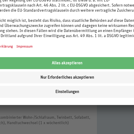
g)
stleistungen zur Reduzierung des Transports
Projekte
ombinierter Wohn-/Schlafraum, Twinbett, Sofabett,
ch), Handtuchwechsel (1 x wöchentlich)