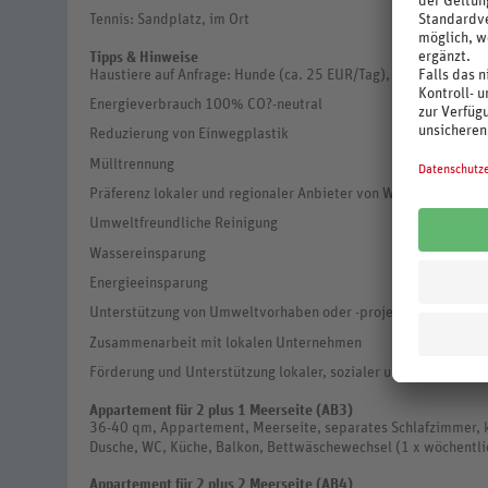
Tennis: Sandplatz, im Ort
Tipps & Hinweise
Haustiere auf Anfrage: Hunde (ca. 25 EUR/Tag), (ca. 25 CHF/Ta
Energieverbrauch 100% CO?-neutral
Reduzierung von Einwegplastik
Mülltrennung
Präferenz lokaler und regionaler Anbieter von Waren und Dien
Umweltfreundliche Reinigung
Wassereinsparung
Energieeinsparung
Unterstützung von Umweltvorhaben oder -projekten
Zusammenarbeit mit lokalen Unternehmen
Förderung und Unterstützung lokaler, sozialer und kultureller 
Appartement für 2 plus 1 Meerseite (AB3)
36-40 qm, Appartement, Meerseite, separates Schlafzimmer, k
Dusche, WC, Küche, Balkon, Bettwäschewechsel (1 x wöchentli
Appartement für 2 plus 2 Meerseite (AB4)