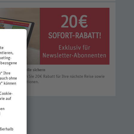
ieren und Vorteile sichern
letter erhalten Sie 20€ Rabatt für Ihre nächste Reise sowie
ngebote und Aktionen.