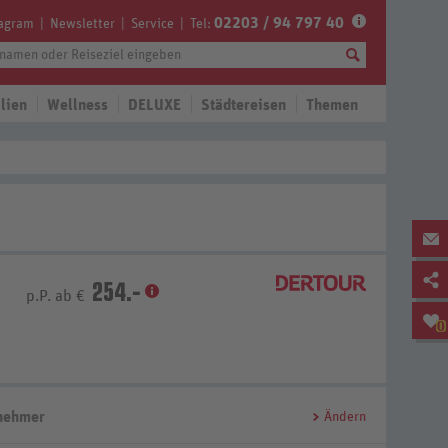
02203 / 94 797 40
tagram
Newsletter
Service
Tel:
lien
Wellness
DELUXE
Städtereisen
Themen
254.-
p.P. ab €
0
lnehmer
Ändern