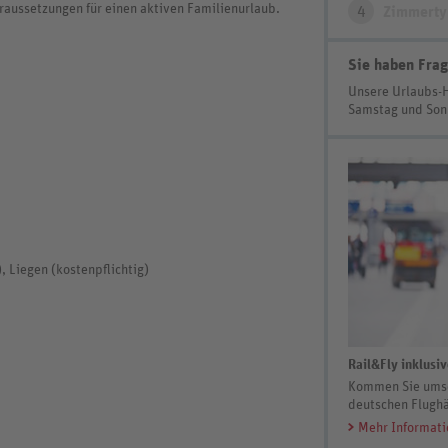
oraussetzungen für einen aktiven Familienurlaub.
4
Zimmerty
Sie haben Frag
Unsere Urlaubs-
Samstag und So
, Liegen (kostenpflichtig)
Rail&Fly inklusi
Kommen Sie umson
deutschen Flughä
Mehr Informat