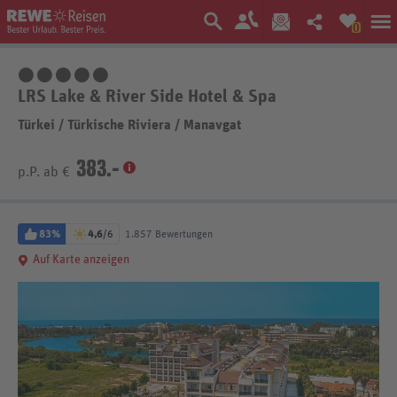
0
5 Sterne
LRS Lake & River Side Hotel & Spa
Türkei
/
Türkische Riviera
/
Manavgat
383.-
p.P. ab €
83%
4,6
/6
1.857 Bewertungen
Auf Karte anzeigen