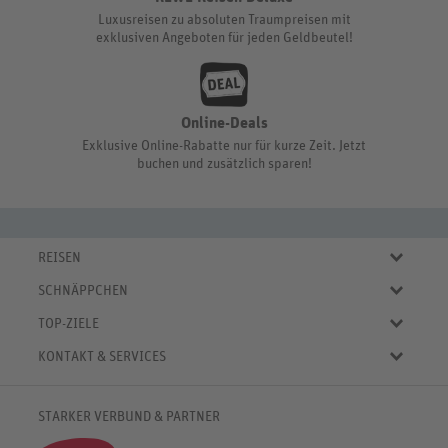
Luxusreisen zu absoluten Traumpreisen mit
exklusiven Angeboten für jeden Geldbeutel!
Online-Deals
Exklusive Online-Rabatte nur für kurze Zeit. Jetzt
buchen und zusätzlich sparen!
REISEN
Eigene Anreise
SCHNÄPPCHEN
Pauschalreisen
Aktuelle Reiseangebote
Städtereisen
TOP-ZIELE
Reiseangebote der Woche
Rundreisen
Urlaub in Deutschland
Online-Deals
KONTAKT & SERVICES
Kreuzfahrten
Urlaub in Österreich
Kurzurlaub bis € 150.-
FAQ
Familienurlaub
Urlaub in Italien
Pauschalreisen bis € 500.-
Servicebereich
Wellnessurlaub
✈
Urlaub in Spanien
STARKER VERBUND & PARTNER
Reisemagazin
Kontaktformular
✈
Urlaub in Bulgarien
% Satte Rabatte
♥ Merkliste