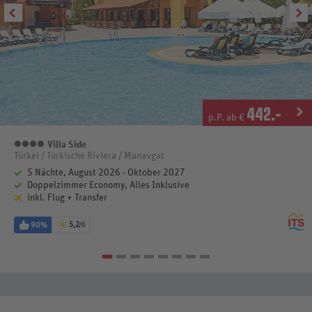
442
.-
p.P. ab €
Villa Side
4 Sterne
Türkei / Türkische Riviera / Manavgat
5 Nächte, August 2026 - Oktober 2027
Doppelzimmer Economy, Alles Inklusive
inkl. Flug + Transfer
90%
5,2
/6