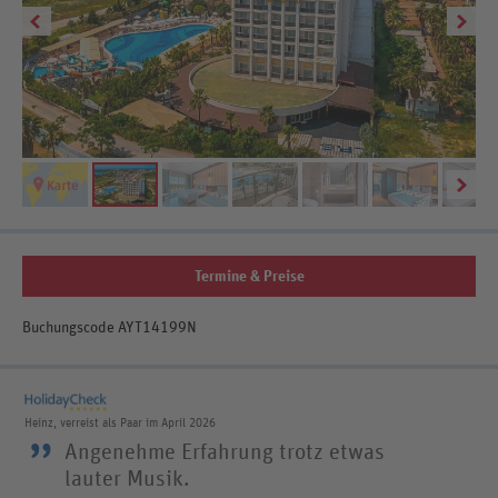
Be
Termine & Preise
Buchungscode AYT14199N
Heinz, verreist als Paar im April 2026
”
Angenehme Erfahrung trotz etwas
lauter Musik.