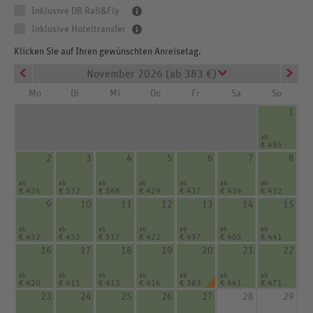
Inklusive DB Rail&Fly
Inklusive Hoteltransfer
Klicken Sie auf Ihren gewünschten Anreisetag.
November 2026 (ab 383 €)
Mo
Di
Mi
Do
Fr
Sa
So
1
ab
€ 485
2
3
4
5
6
7
8
ab
ab
ab
ab
ab
ab
ab
€ 436
€ 532
€ 568
€ 429
€ 437
€ 434
€ 432
9
10
11
12
13
14
15
ab
ab
ab
ab
ab
ab
ab
€ 432
€ 432
€ 517
€ 422
€ 497
€ 405
€ 441
16
17
18
19
20
21
22
ab
ab
ab
ab
ab
ab
ab
€ 420
€ 411
€ 413
€ 416
€ 383
€ 441
€ 471
23
24
25
26
27
28
29