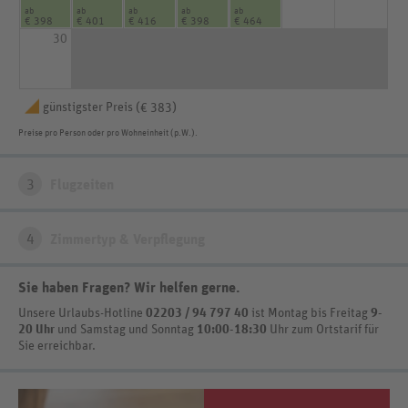
ab
ab
ab
ab
ab
€ 398
€ 401
€ 416
€ 398
€ 464
30
günstigster Preis (
)
€ 383
Preise pro Person oder pro Wohneinheit (p.W.).
3
Flugzeiten
4
Zimmertyp & Verpflegung
Sie haben Fragen? Wir helfen gerne
.
Unsere Urlaubs-Hotline
02203 / 94 797 40
ist
Montag bis Freitag
9-
20 Uhr
und Samstag und Sonntag
10:00-18:30
Uhr zum Ortstarif
für
Sie erreichbar.