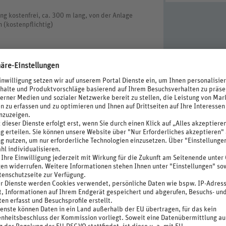
ung kostenfrei, ca. 300 m lang, von der Anlage
 (kostenpflichtig)
isch
hl Wohneinheiten: 448
 Check-out Zeit 12 Uhr)