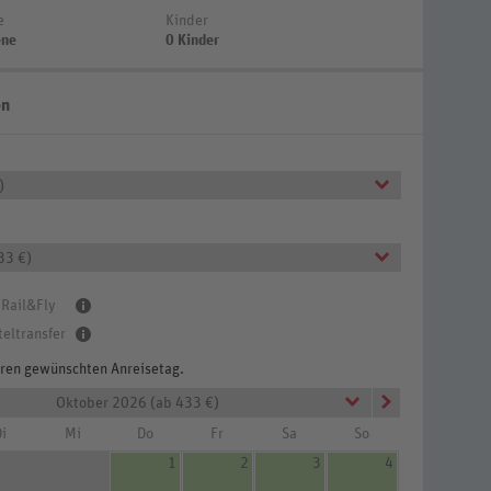
e
Kinder
ene
0 Kinder
en
)
33 €)
 Rail&Fly
teltransfer
Ihren gewünschten Anreisetag.
Oktober 2026 (ab 433 €)
mmer Superior (Zimmercodierung DS1)
i
Mi
Do
Fr
Sa
So
1
2
3
4