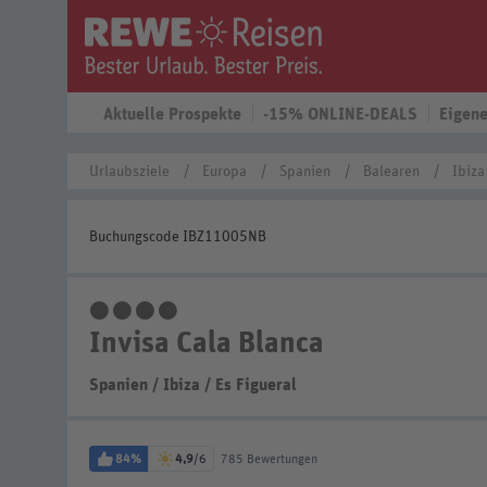
Aktuelle Prospekte
-15% ONLINE-DEALS
Eigene
Urlaubsziele
Europa
Spanien
Balearen
Ibiza
Buchungscode IBZ11005NB
4 Sterne
Invisa Cala Blanca
Spanien
/
Ibiza
/
Es Figueral
84%
4,9
/6
785 Bewertungen