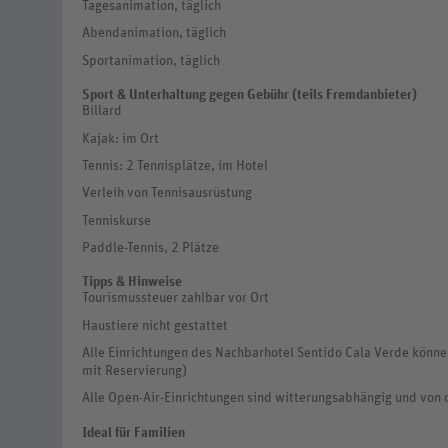
Tagesanimation, täglich
Abendanimation, täglich
Sportanimation, täglich
Sport & Unterhaltung gegen Gebühr (teils Fremdanbieter)
Billard
Kajak: im Ort
Tennis: 2 Tennisplätze, im Hotel
Verleih von Tennisausrüstung
Tenniskurse
Paddle-Tennis, 2 Plätze
Tipps & Hinweise
Tourismussteuer zahlbar vor Ort
Haustiere nicht gestattet
Alle Einrichtungen des Nachbarhotel Sentido Cala Verde könn
mit Reservierung)
Alle Open-Air-Einrichtungen sind witterungsabhängig und von c
Ideal für Familien