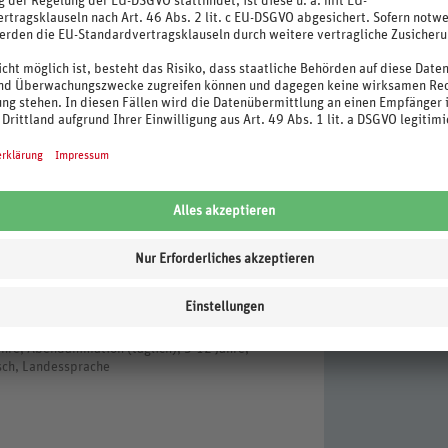
 Bar beim Adults Only Pool (kostenpflichtig,
Kaution)
rme, Liegen, Badetuch (gegen Kaution)
ahre, Abendanimation (täglich), 3-12 Jahre,
isch, Landessprache