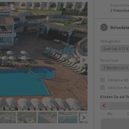
Erwachsen
2 Erwachs
2
Reisedat
Abflughafen
Genf (ab 433 €
Reisedauer
3 Nächte (ab 4
Inklusive DB
Inklusive Ho
Klicken Sie auf 
Wohnbeispiel Doppelzi
Mo
D