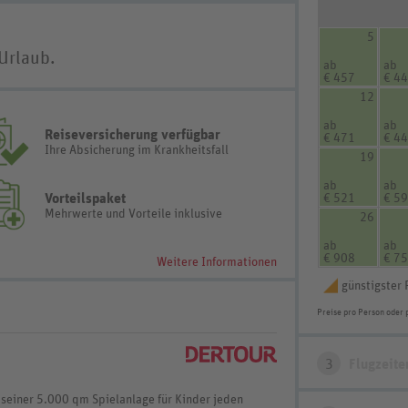
5
Urlaub.
ab
ab
€ 457
€ 4
12
ab
ab
Reiseversicherung verfügbar
€ 471
€ 4
Ihre Absicherung im Krankheitsfall
19
ab
ab
Vorteilspaket
€ 521
€ 5
Mehrwerte und Vorteile inklusive
26
ab
ab
€ 908
€ 7
Weitere Informationen
günstigster 
Preise pro Person oder 
3
Flugzeite
 seiner 5.000 qm Spielanlage für Kinder jeden