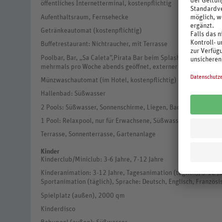
öffentliches Internetterminal, kostenpflichtig
Aufenthaltsraum, Fernsehecke
Getränkeautomat (kostenpflichtig)
Buffetrestaurant: Nichtraucher, mit Terrasse
Poolbar, Bar, „Sa Caleta”,Pirata Bar beim Splashpool. Chill Out
mehrmals pro Woche abends geöffnet, externer Anbieter)
Münzwaschautomat (im Hotel, kostenpflichtig)
Hallenbad: Süßwasser
2 Pools: Süßwasser, Sonnenschirme, Liegen, Badetuch (gegen 
1 Pool: Relaxpool, nur für Erwachsene, Süßwasser, Sonnenschi
Terrasse, Sonnenterrasse, Gartenanlage
Kinder
Kinderclub/Miniclub: 3-6 Jahre, 7-12 Jahre
Kinderanimation: 3-12 Jahre, Tagesanimation (täglich), 3-12 J
Sportanimation (täglich), Sprache: Deutsch, Englisch, Französ
Spielplatz (außen), 2000 qm
Kinderdisco