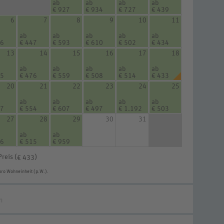
ab
ab
ab
ab
€ 927
€ 934
€ 727
€ 439
6
7
8
9
10
11
ab
ab
ab
ab
ab
46
€ 447
€ 593
€ 610
€ 502
€ 434
13
14
15
16
17
18
ab
ab
ab
ab
ab
45
€ 476
€ 559
€ 508
€ 514
€ 433
20
21
22
23
24
25
ab
ab
ab
ab
ab
97
€ 554
€ 607
€ 497
€ 1.192
€ 503
27
28
29
30
31
ab
ab
56
€ 515
€ 959
Preis (
)
€ 433
pro Wohneinheit (p.W.).
n