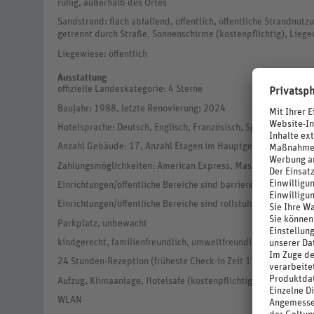
ruhig, außerhalb des Ortes
Sandstrand: flach abfallend, öffentlich, öffentliche Strandnutz
getrennt durch Straße, Sonnenschirme (kostenpflichtig), Liegen
Liegewiese: öffentlich
Ausstattung
offizielle Landeskategorie: 4 Sterne
Baujahr: 1988, letzte Renovierung: 2024
Hotelsprache: Deutsch, Englisch, Französisch, Spanisch, Italien
Anzahl Gebäude: 17, Anzahl Etagen im Hauptgebäude: 3, Anza
Zahlungsmöglichkeiten: American Express, MasterCard, Visa
Einrichtungen/öffentliche Bereiche sind barrierefrei
Einrichtungen/öffentliche Bereiche sind rollstuhlgerecht
Parkplatz, unbewacht
kindgerecht, familienfreundlich, umweltfreundlich, modern
24 Stunden-Rezeption (früheste Check-in Zeit 15 Uhr, späteste
Aufzug, Klimaanlage, Hotelsafe (kostenpflichtig), Gepäckraum
WLAN