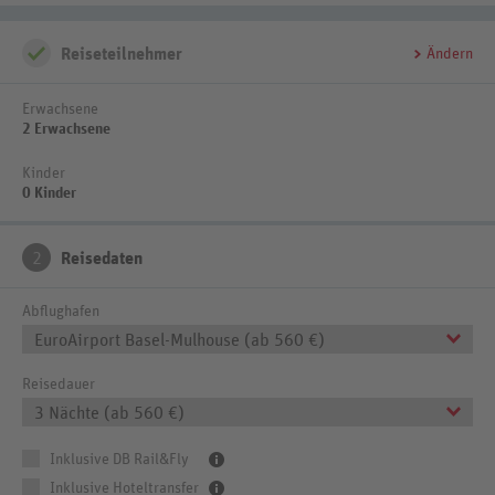
Reiseteilnehmer
Ändern
Erwachsene
2 Erwachsene
Kinder
0 Kinder
2
Reisedaten
Abflughafen
EuroAirport Basel-Mulhouse (ab 560 €)
Reisedauer
3 Nächte (ab 560 €)
Inklusive DB Rail&Fly
Inklusive Hoteltransfer