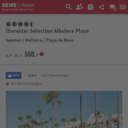
0
4,5 Sterne
Iberostar Selection Albufera Playa
Spanien
/
Mallorca
/
Playa de Muro
560.-
p.P. ab €
88%
5,3
/6
1.893 Bewertungen
Auf Karte anzeigen