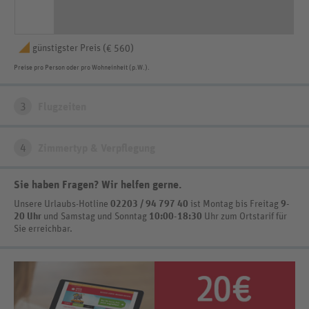
günstigster Preis (
)
€ 560
Preise pro Person oder pro Wohneinheit (p.W.).
3
Flugzeiten
4
Zimmertyp & Verpflegung
Sie haben Fragen? Wir helfen gerne
.
Unsere Urlaubs-Hotline
02203 / 94 797 40
ist
Montag bis Freitag
9-
20 Uhr
und Samstag und Sonntag
10:00-18:30
Uhr zum Ortstarif
für
Sie erreichbar.