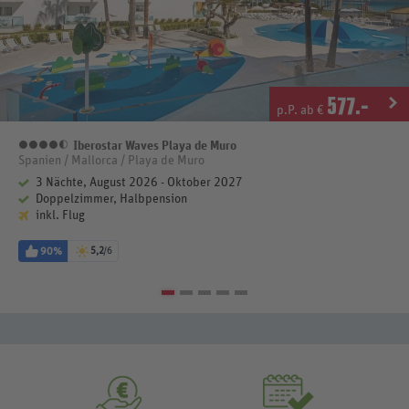
577
.-
p.P. ab €
Iberostar Waves Playa de Muro
4,5 Sterne
Spanien / Mallorca / Playa de Muro
3 Nächte, August 2026 - Oktober 2027
Doppelzimmer, Halbpension
inkl. Flug
90%
5,2
/6