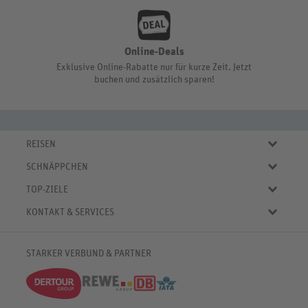
Online-Deals
Exklusive Online-Rabatte nur für kurze Zeit. Jetzt
buchen und zusätzlich sparen!
REISEN
Eigene Anreise
SCHNÄPPCHEN
Pauschalreisen
Aktuelle Reiseangebote
Städtereisen
TOP-ZIELE
Reiseangebote der Woche
Rundreisen
Urlaub in Deutschland
Online-Deals
KONTAKT & SERVICES
Kreuzfahrten
Urlaub in Österreich
Kurzurlaub bis € 150.-
FAQ
Familienurlaub
Urlaub in Italien
Pauschalreisen bis € 500.-
Servicebereich
Wellnessurlaub
✈
Urlaub in Spanien
STARKER VERBUND & PARTNER
Reisemagazin
Kontaktformular
✈
Urlaub in Bulgarien
% Satte Rabatte
♥ Merkliste
✈
Urlaub in Griechenland
Newsletter
✈
Urlaub in der Karibik
Push-Benachrichtigungen