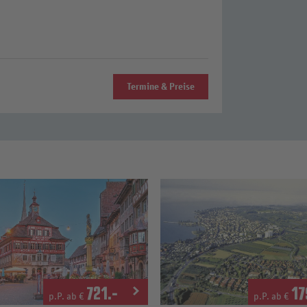
Termine & Preise
721
.-
17
p.P. ab €
p.P. ab €