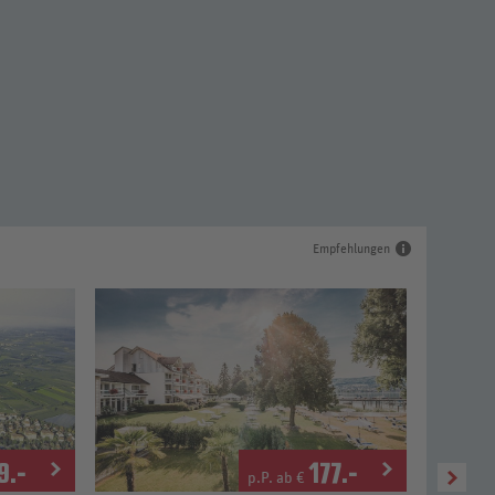
Empfehlungen
9
.-
177
.-
p.P. ab €