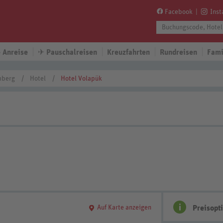
Facebook
Ins
 Anreise
✈
Pauschalreisen
Kreuzfahrten
Rundreisen
Fami
mberg
Hotel
Hotel Volapük
Auf Karte anzeigen
Preisopt