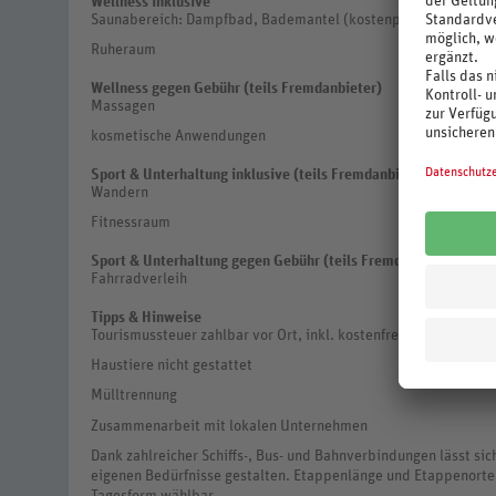
Wellness inklusive
Saunabereich: Dampfbad, Bademantel (kostenpflichtig), Badesl
Ruheraum
Wellness gegen Gebühr (teils Fremdanbieter)
Massagen
kosmetische Anwendungen
Sport & Unterhaltung inklusive (teils Fremdanbieter)
Wandern
Fitnessraum
Sport & Unterhaltung gegen Gebühr (teils Fremdanbieter)
Fahrradverleih
Tipps & Hinweise
Tourismussteuer zahlbar vor Ort, inkl. kostenfreie Nutzung de
Haustiere nicht gestattet
Mülltrennung
Zusammenarbeit mit lokalen Unternehmen
Dank zahlreicher Schiffs-, Bus- und Bahnverbindungen lässt s
eigenen Bedürfnisse gestalten. Etappenlänge und Etappenorte 
Tagesform wählbar.