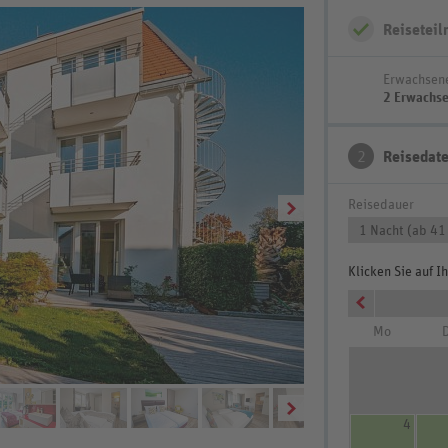
Reisetei
Erwachsen
2 Erwachs
2
Reisedat
Reisedauer
1 Nacht (ab 41
Klicken Sie auf 
Mo
D
4