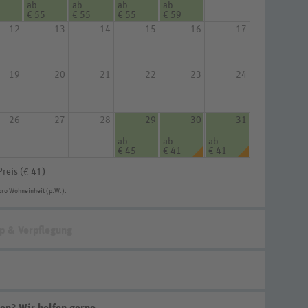
ab
ab
ab
ab
€ 55
€ 55
€ 55
€ 59
12
13
14
15
16
17
19
20
21
22
23
24
26
27
28
29
30
31
ab
ab
ab
€ 45
€ 41
€ 41
Preis (
)
€ 41
pro Wohneinheit (p.W.).
p & Verpflegung