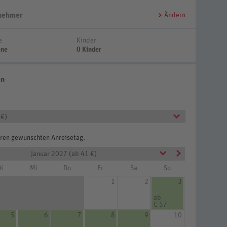
lnehmer
Ändern
e
Kinder
ene
0 Kinder
en
 €)
Ihren gewünschten Anreisetag.
Januar 2027 (ab 41 €)
i
Mi
Do
Fr
Sa
So
1
2
3
ab
€ 57
5
6
7
8
9
10