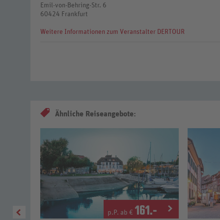
Emil-von-Behring-Str. 6
60424 Frankfurt
Weitere Informationen zum Veranstalter DERTOUR
Ähnliche Reiseangebote:
1
.-
161
.-
p.P. ab €