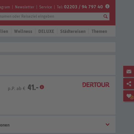
02203 / 94 797 40
tagram
Newsletter
Service
Tel:
lien
Wellness
DELUXE
Städtereisen
Themen
41.-
p.P. ab €
0
ionen
Bis 1 Tag vor Anreise kostenfrei stornierbar