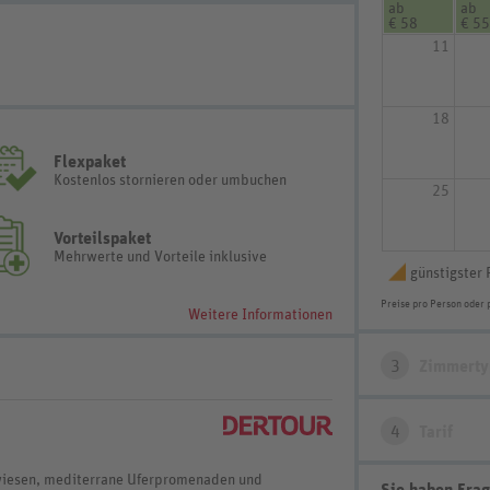
ab
ab
€ 58
€ 55
11
18
Flexpaket
Kostenlos stornieren oder umbuchen
25
Vorteilspaket
Mehrwerte und Vorteile inklusive
günstigster 
Preise pro Person oder 
Weitere Informationen
3
Zimmerty
4
Tarif
wiesen, mediterrane Uferpromenaden und