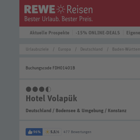
Aktuelle Prospekte
-15% ONLINE-DEALS
Eigene
Urlaubsziele
Europa
Deutschland
Baden-Württe
Buchungscode FDH01401B
3,5 Sterne
Hotel Volapük
Deutschland
/
Bodensee & Umgebung
/
Konstanz
96%
5,5
/6
477 Bewertungen