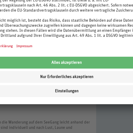
ipper (kostenpflichtig)
r Stadtbusse in Konstanz
ich die Wanderung auf dem SeeGang leicht anhand der
sind individuell und nach Lust, Laune und