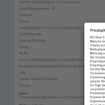
offizielle Landeskategorie: 3 Sterne superior
Anzahl Wohneinheiten: 48
Parkplatz
Garage
Lademöglichkeit für E-Autos (kostenpflichtig)
Familienbetrieb
Empfang/Rezeption
Aufzug
WLAN
Einsatz von Bewegungsmeldern und automatischen Timern
Restaurant: landestypische Küche, mit Terrasse
Café
Einkauf regionaler Produkte
Terrasse
Kinder
Zimmerausstattung: Babybett, auf Voranmeldung