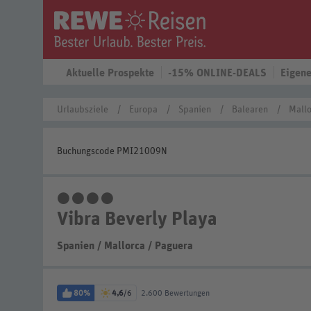
Aktuelle Prospekte
-15% ONLINE-DEALS
Eigene
Urlaubsziele
Europa
Spanien
Balearen
Mallo
Buchungscode PMI21009N
4 Sterne
Vibra Beverly Playa
Spanien
/
Mallorca
/
Paguera
80%
4,6
/6
2.600 Bewertungen