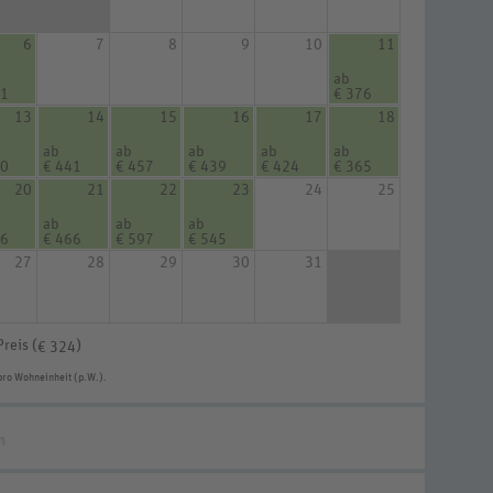
6
7
8
9
10
11
ab
81
€ 376
13
14
15
16
17
18
ab
ab
ab
ab
ab
10
€ 441
€ 457
€ 439
€ 424
€ 365
20
21
22
23
24
25
ab
ab
ab
86
€ 466
€ 597
€ 545
27
28
29
30
31
Preis (
)
€ 324
pro Wohneinheit (p.W.).
n