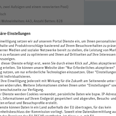
h, zwei Aufzügen und einem renovierten Pool)
isch
l Wohneinheiten: 443, Anzahl Betten: 828
Sonstige Kreditkarten
 Check-out Zeit 11 Uhr)
austoffe, Energieeffiziente Beleuchtung, Einsatz
e Solaranlage
erschwendung