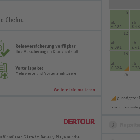
5
e Chefin.
ab
ab
€ 424
€ 4
12
ab
ab
Reiseversicherung verfügbar
€ 391
€ 4
Ihre Absicherung im Krankheitsfall
19
ab
ab
Vorteilspaket
€ 324
€ 3
Mehrwerte und Vorteile inklusive
26
Weitere Informationen
günstigster 
Preise pro Person oder 
3
Flugzeite
Dafür müssen Gäste im Beverly Playa nur die