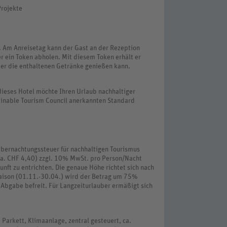
Projekte
m. Am Anreisetag kann der Gast an der Rezeption
er ein Token abholen. Mit diesem Token erhält er
er die enthaltenen Getränke genießen kann.
dieses Hotel möchte Ihren Urlaub nachhaltiger
inable Tourism Council anerkannten Standard
Übernachtungssteuer für nachhaltigen Tourismus
ca. CHF 4,40) zzgl. 10% MwSt. pro Person/Nacht
unft zu entrichten. Die genaue Höhe richtet sich nach
saison (01.11.-30.04.) wird der Betrag um 75%
 Abgabe befreit. Für Langzeiturlauber ermäßigt sich
Parkett, Klimaanlage, zentral gesteuert, ca.