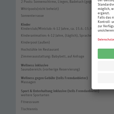
2 Pools: Sonnenschirme, Liegen, Badetuch (gegen Kaution)
Whirlpools(nicht beheizt)
Sonnenterrasse
Kinder
Kinderclub/Miniclub: 4-12 Jahre, ca. 15.6.-15.9.
Kinderanimation: 4-12 Jahre, (täglich), Sprache: Englisch, Spa
Kinderpool (außen)
Hochstühle im Restaurant
Zimmerausstattung: Babybett, auf Anfrage
Wellness inklusive
Saunabereich: (vorherige Reservierung)
Wellness gegen Gebühr (teils Fremdanbieter)
Massagen
Sport & Unterhaltung inklusive (teils Fremdanbieter)
weitere Sportarten
Fitnessraum
Tischtennis