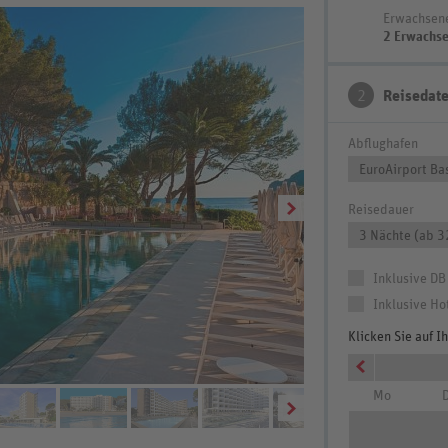
Erwachsen
2 Erwachs
2
Reisedat
Abflughafen
EuroAirport Ba
Reisedauer
3 Nächte (ab 3
Inklusive DB
Inklusive Ho
Klicken Sie auf 
Mo
D