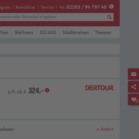
02203 / 94 797 40
tagram
Newsletter
Service
Tel:
lien
Wellness
DELUXE
Städtereisen
Themen
324.-
p.P. ab €
0
lnehmer
Ändern