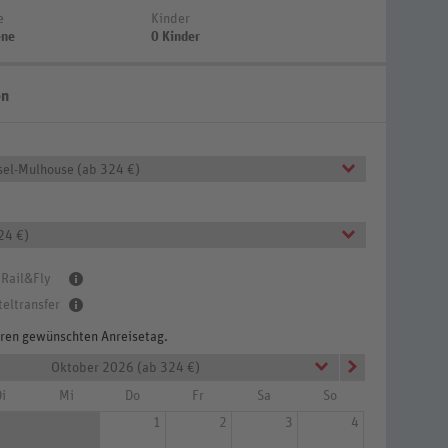
e
Kinder
ene
0 Kinder
en
sel-Mulhouse (ab 324 €)
24 €)
 Rail&Fly
teltransfer
Ihren gewünschten Anreisetag.
Oktober 2026 (ab 324 €)
i
Mi
Do
Fr
Sa
So
1
2
3
4