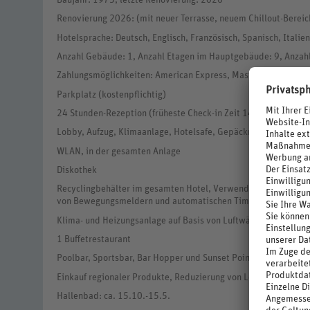
Baujahr: 1973, letzte Renovierung: 2026
Renovierung 2026: (mit neuer Terrasse, neuem Chillout-Bereic
Hotelsprache: Deutsch, Englisch, Französisch, Spanisch, Italien
Anzahl Gebäude: 1, Anzahl Etagen im Hauptgebäude: 9, Anzah
Zahlungsmöglichkeiten: American Express, MasterCard, Visa, 
Parkplatz (kostenpflichtig)
24 Stunden-Rezeption (früheste Check-in Zeit 14 Uhr, späteste
Lobby, Aufzug, Klimaanlage, Hotelsafe, Gepäckraum
WLAN, in der gesamten Anlage
Diskothek
Recyclingbehälter im gesamten Hotel, Verwendung regionaler B
von Bewegungsmeldern und automatischen Timern
Klima- und Heizungsanlage auf Basis von Luftwärme sowie ein
1 Buffetrestaurant
Poolbar, Sportsbar, Bar Hopper und Sunset Point
Einkauf regionaler Produkte, Reduzierung von Lebensmittelv
Hallenbad: ca. 15.10.-15.5.