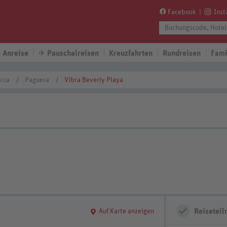
Facebook
Ins
 Anreise
✈
Pauschalreisen
Kreuzfahrten
Rundreisen
Fami
rca
Paguera
Vibra Beverly Playa
Reisetei
Auf Karte anzeigen