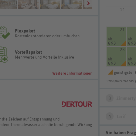
14
21
Flexpaket
Kostenlos stornieren oder umbuchen
ab
ab
€ 93
€ 93
28
Vorteilspaket
Mehrwerte und Vorteile inklusive
ab
ab
€ 93
€ 93
günstigster 
Weitere Informationen
Preise pro Person oder 
3
Zimmerty
4
Tarif
 die Zeichen auf Entspannung und
uendem Thermalwasser auch die beruhigende Wirkung
Sie haben Frag