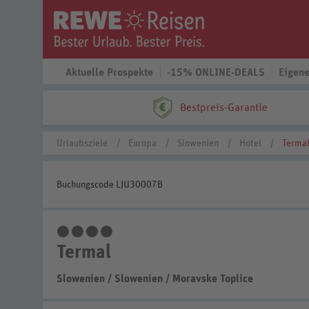
Aktuelle Prospekte
-15% ONLINE-DEALS
Eigene
Bestpreis-Garantie
Urlaubsziele
Europa
Slowenien
Hotel
Terma
Buchungscode LJU30007B
4 Sterne
Termal
Slowenien
/
Slowenien
/
Moravske Toplice