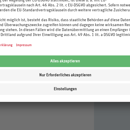
ag), (ca. 10 CHF/Tag)