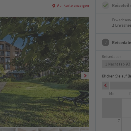
Reisetei
Auf Karte anzeigen
Erwachsen
2 Erwachs
2
Reisedat
Reisedauer
1 Nacht (ab 93
Klicken Sie auf 
Mo
D
7