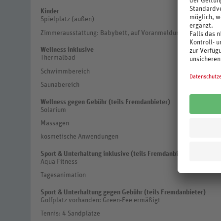
Kinder
Spielplatz (außen)
Zimmerausstattung: Babybett, auf Voranmeldung (ca. 10 EUR/T
Wellness inklusive
Thermalbad
Schwimmbereich
Saunabereich
Wellness gegen Gebühr (teils Fremdanbieter)
Solarium
Massagen
kosmetische Anwendungen
Sport & Unterhaltung inklusive (teils Fremdanbieter)
Aqua Fitness
Tagesanimation
Sport & Unterhaltung gegen Gebühr (teils Fremdanbieter)
Golfplatz vorhanden: Green-Fee ermäßigt
Tennis: 4 Sandplätze