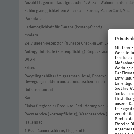
Anzahl Etagen im Hauptgebäude: 4, Anzahl Wohneinheiten: 33
Zahlungsmöglichkeiten: American Express, MasterCard, Visa
Parkplatz
Lademöglichkeit für E-Autos (kostenpflichtig)
modern
24 Stunden-Rezeption (früheste Check-in Zeit 14 Uhr, späteste
Aufzug, Hotelsafe (kostenpflichtig), Gepäckraum
WLAN
Friseur
Recyclingbehälter im gesamten Hotel, Photovoltaikanlage, Ener
Bewegungsmeldern und automatischen Timern
Buffetrestaurant
Bar
Einkauf regionaler Produkte, Reduzierung von Lebensmittelv
Roomservice (kostenpflichtig), Wäscheservice (kostenpflichtig
Hallenbad
1 Pool: Sonnenschirme, Liegestühle