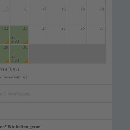
15
16
17
18
19
20
22
23
24
25
26
27
ab
€ 93
29
30
ab
€ 93
Preis (
)
€ 93
pro Wohneinheit (p.W.).
p & Verpflegung
en? Wir helfen gerne
.