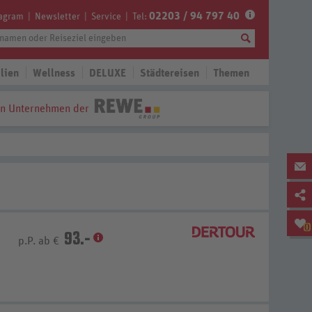
02203 / 94 797 40
tagram
Newsletter
Service
Tel:
lien
Wellness
DELUXE
Städtereisen
Themen
in Unternehmen der
0
93.-
p.P. ab €