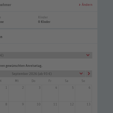
lnehmer
Ändern
e
Kinder
ene
0 Kinder
en
 €)
Ihren gewünschten Anreisetag.
September 2026 (ab 93 €)
i
Mi
Do
Fr
Sa
So
1
2
3
4
5
6
8
9
10
11
12
13