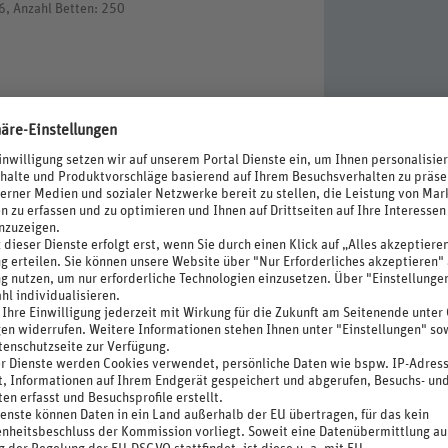
6, Anzahl Betten: 250
 Check-out Zeit 11 Uhr)
gieeffiziente Beleuchtung, Einsatz von
erschwendung
), Autovermietung (kostenpflichtig)