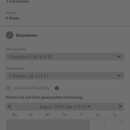
2 Erwachsene
Kinder
0 Kinder
2
Reisedaten
Abflughafen
Düsseldorf (ab 419 €)
Reisedauer
3 Nächte (ab 419 €)
Inklusive DB Rail&Fly
Klicken Sie auf Ihren gewünschten Anreisetag.
August 2026 (ab 419 €)
Mo
Di
Mi
Do
Fr
Sa
So
1
2