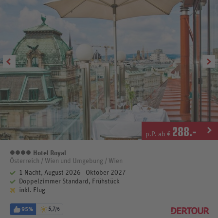
288
.-
p.P. ab €
Hotel Royal
4 Sterne
Österreich / Wien und Umgebung / Wien
1 Nacht, August 2026 - Oktober 2027
Doppelzimmer Standard, Frühstück
inkl. Flug
95%
5,7
/6