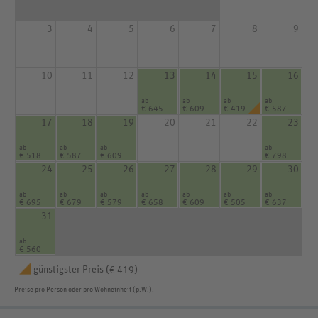
3
4
5
6
7
8
9
10
11
12
13
14
15
16
ab
ab
ab
ab
€ 645
€ 609
€ 419
€ 587
17
18
19
20
21
22
23
ab
ab
ab
ab
€ 518
€ 587
€ 609
€ 798
24
25
26
27
28
29
30
ab
ab
ab
ab
ab
ab
ab
€ 695
€ 679
€ 579
€ 658
€ 609
€ 505
€ 637
31
ab
€ 560
günstigster Preis (
)
€ 419
Preise pro Person oder pro Wohneinheit (p.W.).