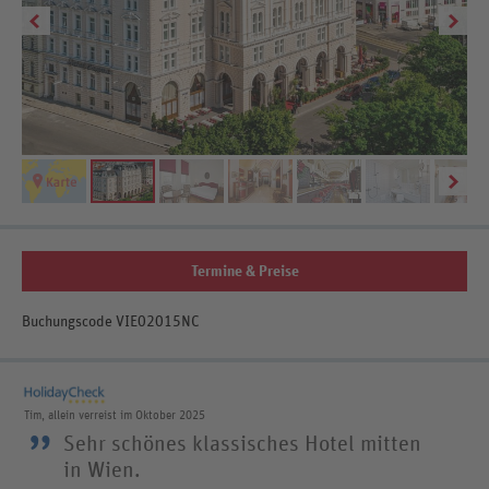
Be
Termine & Preise
Buchungscode VIE02015NC
Tim, allein verreist im Oktober 2025
”
Sehr schönes klassisches Hotel mitten
in Wien.