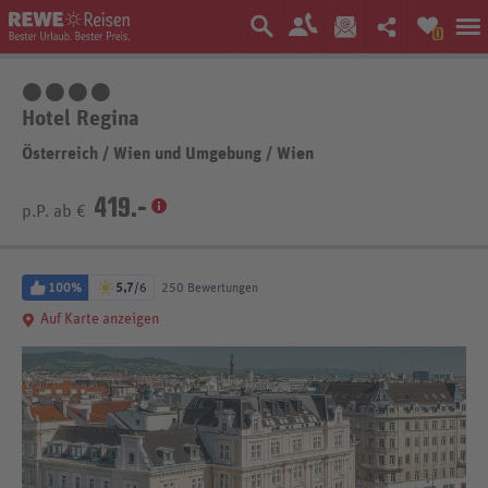
0
4 Sterne
Hotel Regina
Österreich
/
Wien und Umgebung
/
Wien
419.-
p.P. ab €
100%
5,7
/6
250 Bewertungen
Auf Karte anzeigen