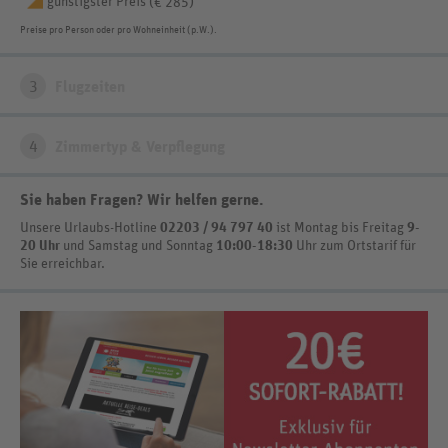
günstigster Preis (
)
€ 285
Preise pro Person oder pro Wohneinheit (p.W.).
3
Flugzeiten
4
Zimmertyp & Verpflegung
Sie haben Fragen? Wir helfen gerne
.
Unsere Urlaubs-Hotline
02203 / 94 797 40
ist
Montag bis Freitag
9-
20 Uhr
und Samstag und Sonntag
10:00-18:30
Uhr zum Ortstarif
für
Sie erreichbar.