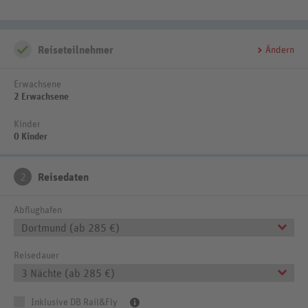
Reiseteilnehmer
Ändern
Erwachsene
2 Erwachsene
Kinder
0 Kinder
2
Reisedaten
Abflughafen
Dortmund (ab 285 €)
Reisedauer
3 Nächte (ab 285 €)
Inklusive DB Rail&Fly