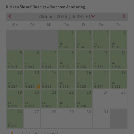
Klicken Sie auf Ihren gewünschten Anreisetag.
Oktober 2026 (ab 285 €)
Mo
Di
Mi
Do
Fr
Sa
So
1
2
3
4
ab
ab
ab
ab
€ 342
€ 341
€ 328
€ 341
5
6
7
8
9
10
11
ab
ab
ab
ab
ab
ab
ab
€ 315
€ 341
€ 315
€ 340
€ 328
€ 378
€ 306
12
13
14
15
16
17
18
ab
ab
ab
ab
ab
ab
ab
€ 327
€ 285
€ 311
€ 309
€ 328
€ 394
€ 385
19
20
21
22
23
24
25
ab
ab
ab
ab
ab
€ 378
€ 378
€ 308
€ 507
€ 350
26
27
28
29
30
31
ab
€ 326