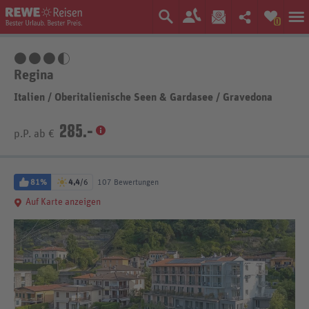
0
3,5 Sterne
Regina
Italien
/
Oberitalienische Seen & Gardasee
/
Gravedona
285.-
p.P. ab €
81%
4,4
/6
107 Bewertungen
Auf Karte anzeigen