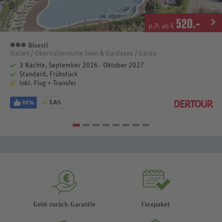
520
.-
p.P. ab €
Bisesti
3 Sterne
Italien / Oberitalienische Seen & Gardasee / Garda
3 Nächte, September 2026 - Oktober 2027
Standard, Frühstück
inkl. Flug + Transfer
98%
5,6
/6
Geld-zurück-Garantie
Flexpaket