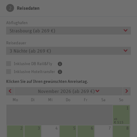
2
Reisedaten
Abflughafen
Strasbourg (ab 269 €)
Reisedauer
3 Nächte (ab 269 €)
Inklusive DB Rail&Fly
Inklusive Hoteltransfer
Klicken Sie auf Ihren gewünschten Anreisetag.
November 2026 (ab 269 €)
Mo
Di
Mi
Do
Fr
Sa
So
1
ab
€ 515
2
3
4
5
6
7
8