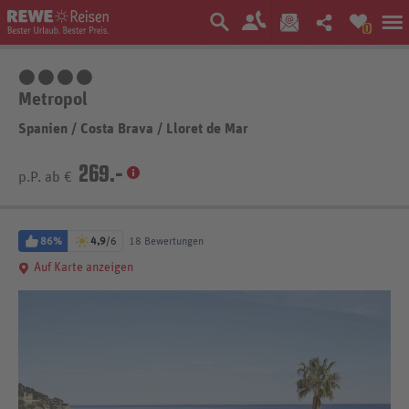
0
4 Sterne
Metropol
Spanien
/
Costa Brava
/
Lloret de Mar
269.-
p.P. ab €
86%
4,9
/6
18 Bewertungen
Auf Karte anzeigen