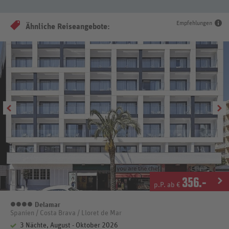
Empfehlungen
Ähnliche Reiseangebote:
356
.-
p.P. ab €
Delamar
4 Sterne
Spanien / Costa Brava / Lloret de Mar
3 Nächte, August - Oktober 2026