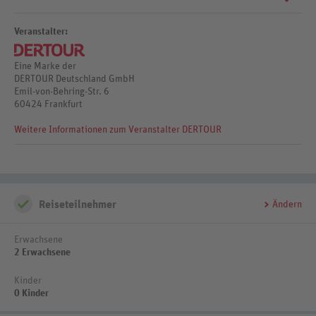
(Flachbildschirm), Kühlschrank, Balkon
Frühstück: Buffet
getrennt durch Promenade
Halbpension: Frühstück (Buffet), Abendessen (Buffet)
W2627
Veranstalter:
Eine Marke der
DERTOUR Deutschland GmbH
Emil-von-Behring-Str. 6
60424 Frankfurt
Weitere Informationen zum Veranstalter DERTOUR
Reiseteilnehmer
Ändern
Erwachsene
2 Erwachsene
Kinder
0 Kinder