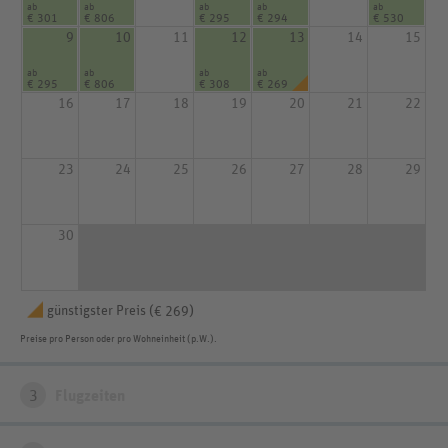
ab
ab
ab
ab
ab
€ 301
€ 806
€ 295
€ 294
€ 530
9
10
11
12
13
14
15
ab
ab
ab
ab
€ 295
€ 806
€ 308
€ 269
16
17
18
19
20
21
22
23
24
25
26
27
28
29
30
günstigster Preis (
)
€ 269
Preise pro Person oder pro Wohneinheit (p.W.).
3
Flugzeiten