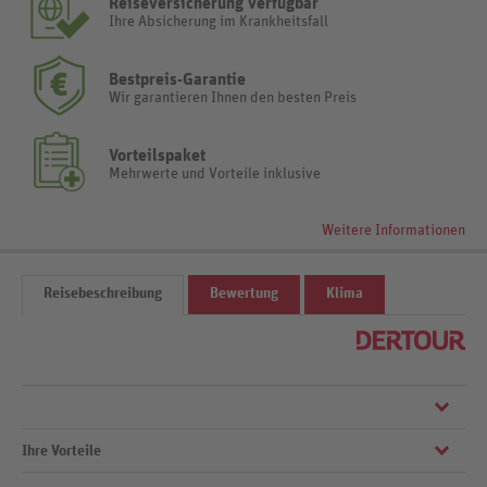
Reiseversicherung verfügbar
Ihre Absicherung im Krankheitsfall
Bestpreis-Garantie
Wir garantieren Ihnen den besten Preis
Vorteilspaket
Mehrwerte und Vorteile inklusive
Weitere Informationen
Reisebeschreibung
Bewertung
Klima
Ihre Vorteile
Das kleine Hotel im Herzen des Urlaubsorts vereint zeitgenössischen
Schick, lässiges Lifestyle-Ambiente und freundlichen Service. Aktiv