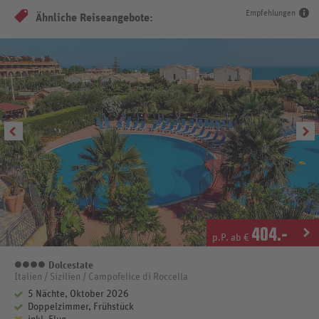
Empfehlungen
Ähnliche Reiseangebote:
404
.-
p.P. ab €
Dolcestate
4 Sterne
Italien / Sizilien / Campofelice di Roccella
5 Nächte, Oktober 2026
Doppelzimmer, Frühstück