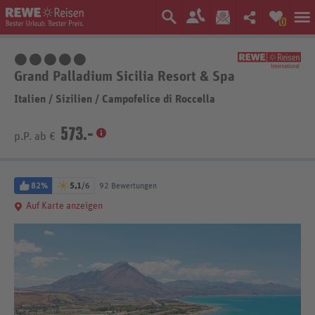
0
5 Sterne
Grand Palladium Sicilia Resort & Spa
Italien
/
Sizilien
/
Campofelice di Roccella
573.-
p.P. ab €
82%
5,1
/6
92 Bewertungen
Auf Karte anzeigen