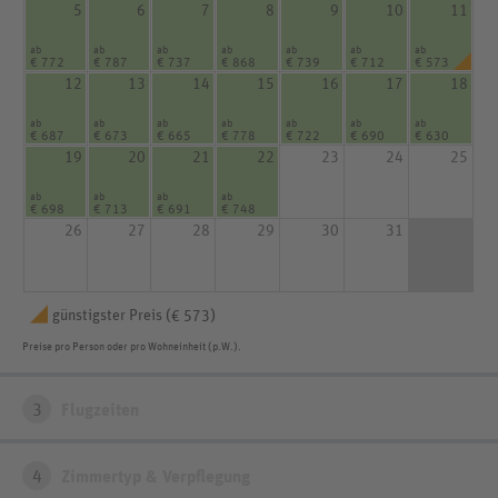
5
6
7
8
9
10
11
ab
ab
ab
ab
ab
ab
ab
€ 772
€ 787
€ 737
€ 868
€ 739
€ 712
€ 573
12
13
14
15
16
17
18
ab
ab
ab
ab
ab
ab
ab
€ 687
€ 673
€ 665
€ 778
€ 722
€ 690
€ 630
19
20
21
22
23
24
25
ab
ab
ab
ab
€ 698
€ 713
€ 691
€ 748
26
27
28
29
30
31
günstigster Preis (
)
€ 573
Preise pro Person oder pro Wohneinheit (p.W.).
3
Flugzeiten
4
Zimmertyp & Verpflegung