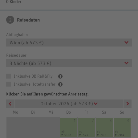
0 Kinder
2
Reisedaten
Abflughafen
Wien (ab 573 €)
Reisedauer
3 Nächte (ab 573 €)
Inklusive DB Rail&Fly
Inklusive Hoteltransfer
Klicken Sie auf Ihren gewünschten Anreisetag.
Oktober 2026 (ab 573 €)
Mo
Di
Mi
Do
Fr
Sa
So
1
2
3
4
ab
ab
ab
ab
€ 909
€ 747
€ 765
€ 784