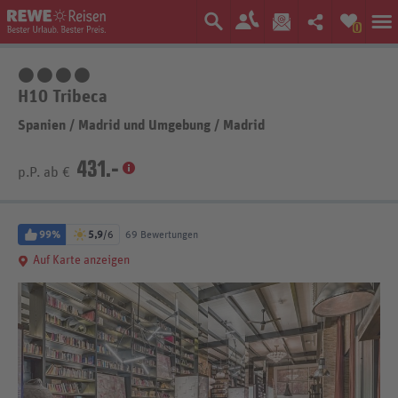
0
4 Sterne
H10 Tribeca
Spanien
/
Madrid und Umgebung
/
Madrid
431.-
p.P. ab €
99%
5,9
/6
69 Bewertungen
Auf Karte anzeigen