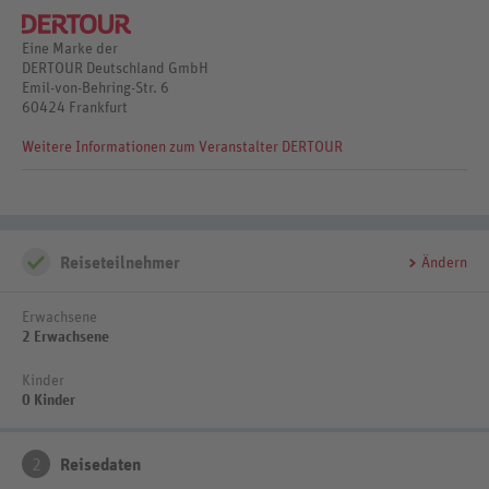
À-la-carte-Restaurant: mediterrane Küche, internationale Küche
Lobbybar
Eine Marke der
DERTOUR Deutschland GmbH
Emil-von-Behring-Str. 6
60424 Frankfurt
Weitere Informationen zum Veranstalter DERTOUR
Reiseteilnehmer
Ändern
Erwachsene
2 Erwachsene
Kinder
0 Kinder
2
Reisedaten