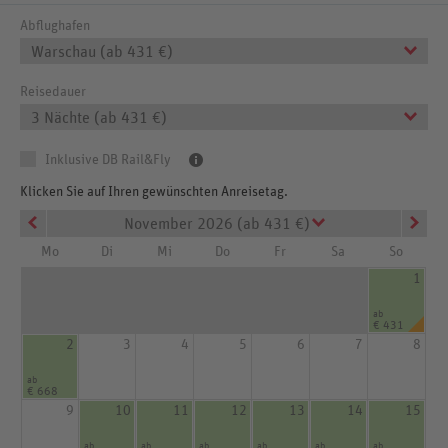
Abflughafen
Warschau (ab 431 €)
Reisedauer
3 Nächte (ab 431 €)
Inklusive DB Rail&Fly
Klicken Sie auf Ihren gewünschten Anreisetag.
November 2026 (ab 431 €)
Mo
Di
Mi
Do
Fr
Sa
So
1
ab
€ 431
2
3
4
5
6
7
8
ab
€ 668
9
10
11
12
13
14
15
ab
ab
ab
ab
ab
ab