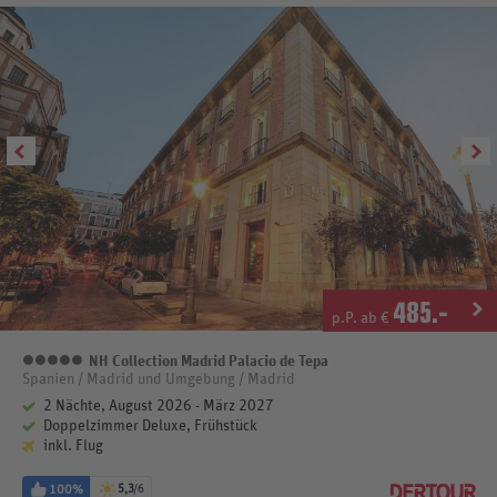
485
.-
p.P. ab €
NH Collection Madrid Palacio de Tepa
5 Sterne
Spanien / Madrid und Umgebung / Madrid
2 Nächte, August 2026 - März 2027
Doppelzimmer Deluxe, Frühstück
inkl. Flug
100%
5,3
/6