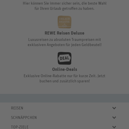
Hier können Sie immer sicher sein, die beste Wahl
für Ihren Urlaub getroffen zu haben.
REWE Reisen Deluxe
Luxusreisen zu absoluten Traumpreisen mit
exklusiven Angeboten für jeden Geldbeutel!
Online-Deals
Exklusive Online-Rabatte nur für kurze Zeit. Jetzt
buchen und zusätzlich sparen!
REISEN
Eigene Anreise
SCHNÄPPCHEN
Pauschalreisen
Aktuelle Reiseangebote
Städtereisen
TOP-ZIELE