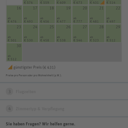
€ 576
€ 559
€ 609
€ 673
€ 431
€ 514
16
17
18
19
20
21
22
ab
ab
ab
ab
ab
ab
ab
€ 476
€ 493
€ 456
€ 477
€ 777
€ 481
€ 497
23
24
25
26
27
28
29
ab
ab
ab
ab
ab
ab
ab
€ 501
€ 530
€ 458
€ 538
€ 546
€ 523
€ 512
30
ab
€ 512
günstigster Preis (
)
€ 431
Preise pro Person oder pro Wohneinheit (p.W.).
3
Flugzeiten
4
Zimmertyp & Verpflegung
Sie haben Fragen? Wir helfen gerne
.