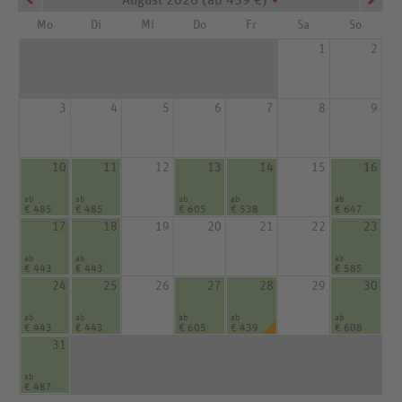
Mo
Di
Mi
Do
Fr
Sa
So
1
2
3
4
5
6
7
8
9
10
11
12
13
14
15
16
ab
ab
ab
ab
ab
€ 485
€ 485
€ 605
€ 538
€ 647
17
18
19
20
21
22
23
ab
ab
ab
€ 443
€ 443
€ 585
24
25
26
27
28
29
30
ab
ab
ab
ab
ab
€ 443
€ 443
€ 605
€ 439
€ 608
31
ab
€ 487