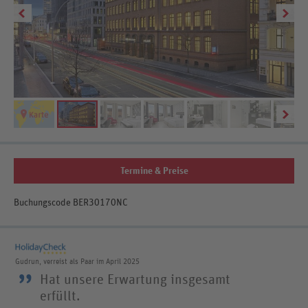
Be
Termine & Preise
Buchungscode BER30170NC
Gudrun, verreist als Paar im April 2025
”
Hat unsere Erwartung insgesamt
erfüllt.