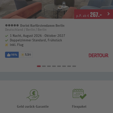
267
.-
p.P. ab €
Dorint Kurfürstendamm Berlin
5 Sterne
Deutschland / Berlin / Berlin
1 Nacht, August 2026 - Oktober 2027
Doppelzimmer Standard, Frühstück
inkl. Flug
98%
5,5
/6
Geld-zurück-Garantie
Flexpaket