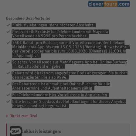
Besondere Deal-Vorteile:
*Inklusivleistungen: siehe nächsten Abschnitt
Preisvorteil: Exklusiv für Telekomkunden mit Magenta-
Vorteilscode ab 999€ pro Person buchbar
350€ Rabatt pro Buchung nur mit Vorteilscode aus der Telekom
MeinMagenta App bis zum 18.08.2026 (Dienstag)! Hinweis: Abruf
des Vorteilscodes nur bis zum 18.08.2026 (Dienstag) 11:00 Uhr
in App möglich
So gehts: Vorteilscode aus MeinMagenta App bei Online-Buchung
im Rabattcodefeld eingeben
Rabatt wird direkt vom angezeigten Preis abgezogen: Sie buchen
den reduzierten Preis ab 999€
Der Rabattcode ist einmalig bei Online-Buchung für alle
Anreisetermine und Aufenthaltsdauern gültig
Für Telekomkunden:
Hier Vorteilscode in App abrufen
Bitte beachten Sie, dass das Hotelkontingent für dieses Angebot
belegungsbedingt begrenzt ist
Direkt zum Deal
Inklusivleistungen: