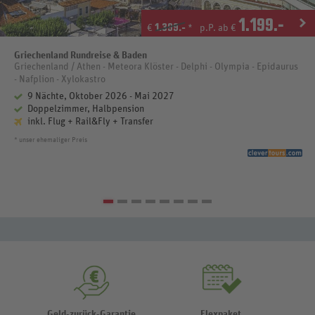
1.199
.-
1.399.-
€
*
p.P. ab €
Griechenland Rundreise & Baden
Griechenland / Athen - Meteora Klöster - Delphi - Olympia - Epidaurus
- Nafplion - Xylokastro
9 Nächte, Oktober 2026 - Mai 2027
Doppelzimmer, Halbpension
inkl. Flug + Rail&Fly + Transfer
* unser ehemaliger Preis
Geld-zurück-Garantie
Flexpaket