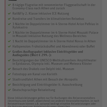
8-tägige Flugreise mit renommierter Fluggesellschaft in der
Economy-Class nach Athen und zurück
Rail&Fly 2. Klasse inklusive ICE-Nutzung
Rundreise und Transfers im klimatisierten Reisebus
3 Nächte im Doppelzimmer im 4-Sterne-Hotel Arion Pefkias in
Xylokastro
3 Nächte im Doppelzimmer im 4-Sterne-Hotel Mouzaki Palace
in Mouzaki inklusive Nutzung des Wellness-Bereiches
1 Nacht im Doppelzimmer im 4-Sterne Hotel Novus in Athen
Halbpension: Frühstücksbuffet und Abendmenü oder Buffet
Großes Ausflugspaket inklusive Eintrittsgelder und
Audioguides (Wert € 299.-):
Besichtigungen der UNESCO-Weltkulturerben: Amphitheater
in Epidaurus, Olympia inkl. Museum und Meteora Klöster
Besuch des Orakels von Delphi inkl. Museum
Fotostopp am Kanal von Korinth
Stadtrundfahrt Athen mit Besuch der Akropolis
Besichtigung und Eintrittsgelder lt. Ausschreibung
Deutschsprachige Reiseleitung
Diese Inklusivleistungen gelten nur für Buchungen des Reiseveranstalters
clevertours.com GmbH, abweichend von anderen Veranstaltermarken. Je nach
Reisezeitraum können z.B. saisonal bedingt einzelne Reiseleistungen oder
die Nutzung gewisser Hoteleinrichtungen abweichen.