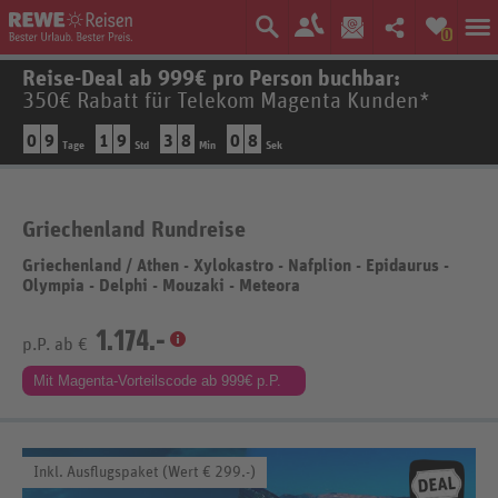
0
Reise-Deal ab 999€ pro Person buchbar:
350€ Rabatt für Telekom Magenta Kunden*
0
9
1
9
3
8
0
8
Tage
Std
Min
Sek
Griechenland Rundreise
Griechenland
/
Athen - Xylokastro - Nafplion - Epidaurus -
Olympia - Delphi - Mouzaki - Meteora
1.174.-
p.P. ab €
Mit Magenta-Vorteilscode ab 999€ p.P.
Inkl. Ausflugspaket (Wert € 299.-)