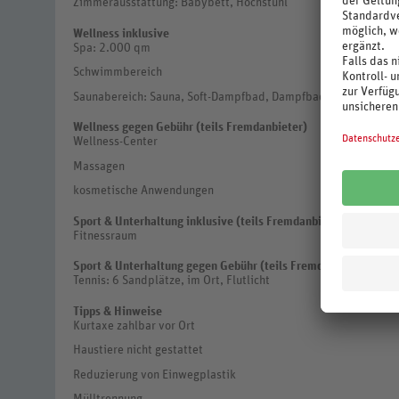
Zimmerausstattung: Babybett, Hochstuhl
Wellness inklusive
Spa: 2.000 qm
Schwimmbereich
Saunabereich: Sauna, Soft-Dampfbad, Dampfbad
Wellness gegen Gebühr (teils Fremdanbieter)
Wellness-Center
Massagen
kosmetische Anwendungen
Sport & Unterhaltung inklusive (teils Fremdanbieter)
Fitnessraum
Sport & Unterhaltung gegen Gebühr (teils Fremdanbieter)
Tennis: 6 Sandplätze, im Ort, Flutlicht
Tipps & Hinweise
Kurtaxe zahlbar vor Ort
Haustiere nicht gestattet
Reduzierung von Einwegplastik
Mülltrennung