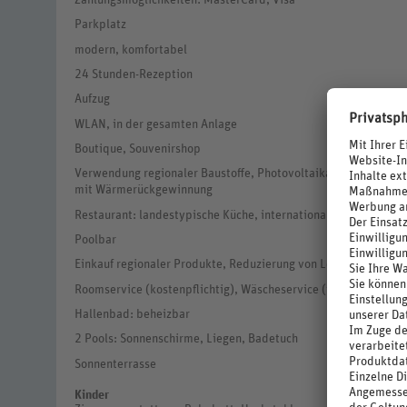
Zahlungsmöglichkeiten: MasterCard, Visa
Parkplatz
modern, komfortabel
24 Stunden-Rezeption
Aufzug
WLAN, in der gesamten Anlage
Boutique, Souvenirshop
Verwendung regionaler Baustoffe, Photovoltaikanlage, Energiee
mit Wärmerückgewinnung
Restaurant: landestypische Küche, internationale Küche
Poolbar
Einkauf regionaler Produkte, Reduzierung von Lebensmittelv
Roomservice (kostenpflichtig), Wäscheservice (im Hotel, koste
Hallenbad: beheizbar
2 Pools: Sonnenschirme, Liegen, Badetuch
Sonnenterrasse
Kinder