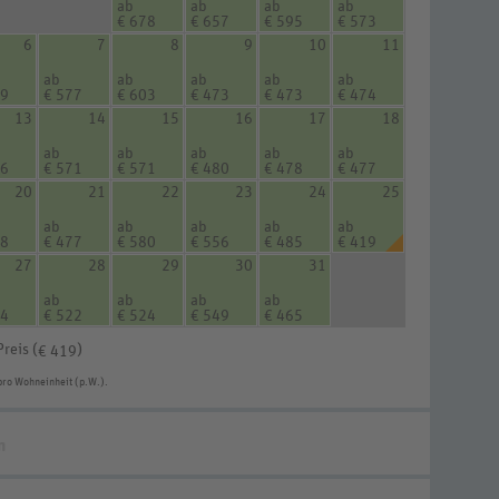
ab
ab
ab
ab
€ 678
€ 657
€ 595
€ 573
6
7
8
9
10
11
ab
ab
ab
ab
ab
79
€ 577
€ 603
€ 473
€ 473
€ 474
13
14
15
16
17
18
ab
ab
ab
ab
ab
76
€ 571
€ 571
€ 480
€ 478
€ 477
20
21
22
23
24
25
ab
ab
ab
ab
ab
78
€ 477
€ 580
€ 556
€ 485
€ 419
27
28
29
30
31
ab
ab
ab
ab
24
€ 522
€ 524
€ 549
€ 465
Preis (
)
€ 419
pro Wohneinheit (p.W.).
n