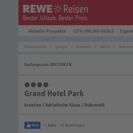
Aktuelle Prospekte
-15% ONLINE-DEALS
Eigene
Urlaubsziele
Europa
Kroatien
Adria
Dubrovn
Buchungscode DBV10001N
4 Sterne
Grand Hotel Park
Kroatien
/
Adriatische Küste
/
Dubrovnik
94%
5,2
/6
63 Bewertungen