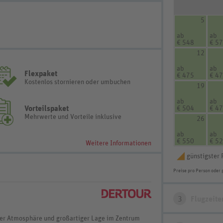
5
.
ab
ab
€ 548
€ 5
12
ab
ab
Flexpaket
€ 475
€ 4
Kostenlos stornieren oder umbuchen
19
ab
ab
Vorteilspaket
€ 504
€ 4
Mehrwerte und Vorteile inklusive
26
ab
ab
€ 550
€ 5
Weitere Informationen
günstigster 
Preise pro Person oder 
3
Flugzeite
ger Atmosphäre und großartiger Lage im Zentrum