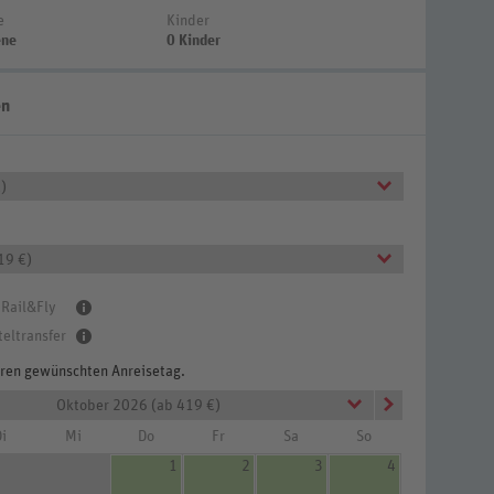
e
Kinder
ene
0 Kinder
en
)
19 €)
 Rail&Fly
teltransfer
Ihren gewünschten Anreisetag.
Oktober 2026 (ab 419 €)
i
Mi
Do
Fr
Sa
So
1
2
3
4