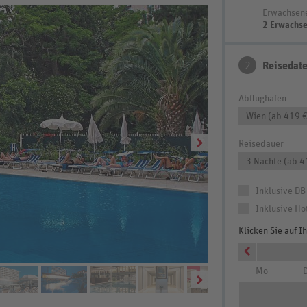
Erwachsen
2 Erwachs
2
Reisedat
Abflughafen
Wien (ab 419 €
Reisedauer
3 Nächte (ab 4
Inklusive DB
Inklusive Ho
Klicken Sie auf 
Mo
D