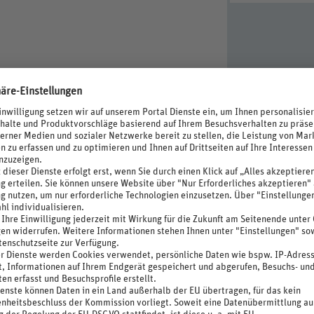
ffiziente Beleuchtung, Intelligente Lüftungsanlagen
erschwendung
npflichtig)