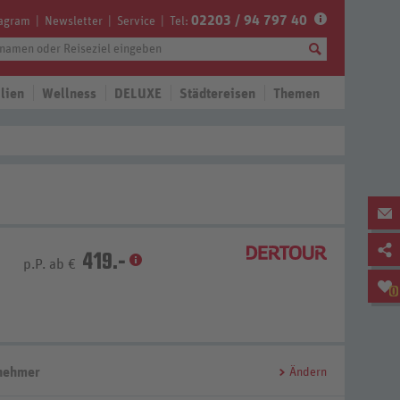
02203 / 94 797 40
tagram
Newsletter
Service
Tel:
lien
Wellness
DELUXE
Städtereisen
Themen
419.-
p.P. ab €
0
lnehmer
Ändern