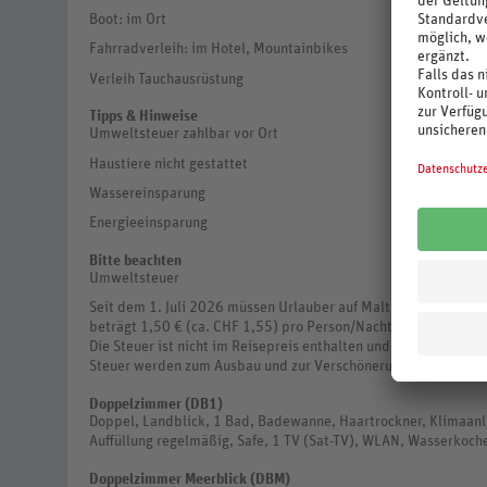
Boot: im Ort
Fahrradverleih: im Hotel, Mountainbikes
Verleih Tauchausrüstung
Tipps & Hinweise
Umweltsteuer zahlbar vor Ort
Haustiere nicht gestattet
Wassereinsparung
Energieeinsparung
Bitte beachten
Umweltsteuer
Seit dem 1. Juli 2026 müssen Urlauber auf Malta, Gozo und Co
beträgt 1,50 € (ca. CHF 1,55) pro Person/Nacht für alle Unter
Die Steuer ist nicht im Reisepreis enthalten und wird vor Ort 
Steuer werden zum Ausbau und zur Verschönerung touristische
Doppelzimmer (DB1)
Doppel, Landblick, 1 Bad, Badewanne, Haartrockner, Klimaanlag
Auffüllung regelmäßig, Safe, 1 TV (Sat-TV), WLAN, Wasserkoche
Doppelzimmer Meerblick (DBM)