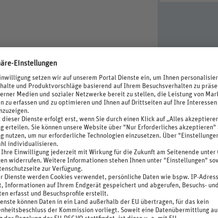
asse
, Geldwechsel (im Hotel), Wäscheservice (im Hotel,
nschirme, Liegen, Badetuch