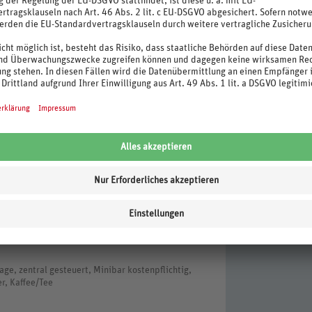
mino eine Umweltsteuer (Eco Tax) zahlen. Sie
kunftsarten, maximal 22,50 € pro Person/Aufenthalt.
beim Check-in bezahlt. Die Einnahmen aus dieser
r Einrichtungen genutzt. Änderungen vorbehalten.
e, zentral gesteuert, Minibar kostenpflichtig,
r, Kaffee/Tee