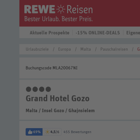
Aktuelle Prospekte
-15% ONLINE-DEALS
Eigene
Urlaubsziele
Europa
Malta
Pauschalreisen
G
Buchungscode MLA20067NI
4 Sterne
Grand Hotel Gozo
Malta
/
Insel Gozo
/
Ghajnsielem
69%
4,5
/6
455 Bewertungen