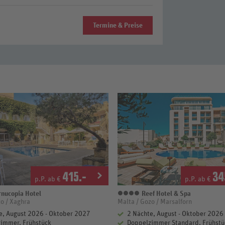
Termine & Preise
415
.-
34
p.P. ab €
p.P. ab €
nucopia Hotel
Reef Hotel & Spa
terne
4 Sterne
o / Xaghra
Malta / Gozo / Marsalforn
e, August 2026 - Oktober 2027
2 Nächte, August - Oktober 2026
immer, Frühstück
Doppelzimmer Standard, Frühstü