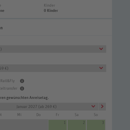
e
Kinder
ene
0 Kinder
en
)
69 €)
 Rail&Fly
teltransfer
Ihren gewünschten Anreisetag.
Januar 2027 (ab 269 €)
i
Mi
Do
Fr
Sa
So
1
2
3