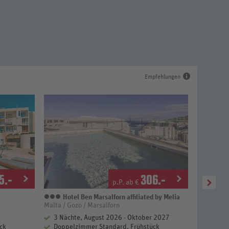
Empfehlungen
5
.-
306
.-
p.P. ab €
Hotel Ben Marsalforn affiliated by Melia
3 Sterne
Malta / Gozo / Marsalforn
Malta / Go
3 Nächte, August 2026 - Oktober 2027
3 Näch
ck
Doppelzimmer Standard, Frühstück
Doppel