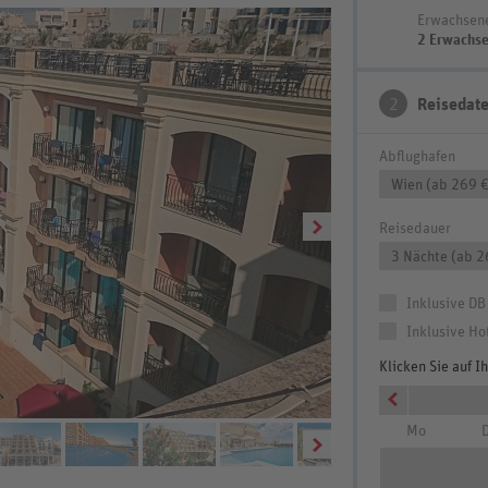
Erwachsen
2 Erwachs
2
Reisedat
Abflughafen
Wien (ab 269 €
Reisedauer
3 Nächte (ab 2
Inklusive DB
Inklusive Ho
Klicken Sie auf 
Mo
D