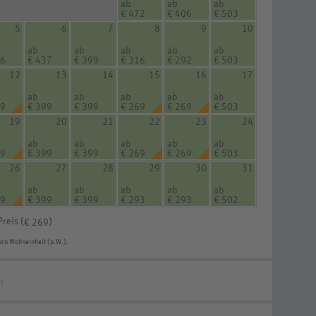
ab
ab
ab
€ 472
€ 406
€ 503
5
6
7
8
9
10
ab
ab
ab
ab
ab
16
€ 437
€ 399
€ 316
€ 292
€ 503
12
13
14
15
16
17
ab
ab
ab
ab
ab
69
€ 399
€ 399
€ 269
€ 269
€ 503
19
20
21
22
23
24
ab
ab
ab
ab
ab
69
€ 399
€ 399
€ 269
€ 269
€ 503
26
27
28
29
30
31
ab
ab
ab
ab
ab
69
€ 399
€ 399
€ 293
€ 293
€ 502
Preis (
)
€ 269
pro Wohneinheit (p.W.).
n