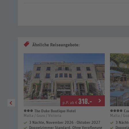
Ähnliche Reiseangebote:
4
.-
318
.-
p.P. ab €
The Duke Boutique Hotel
Cor
3 Sterne
4 S
Malta / Gozo / Victoria
Malta / Goz
r 2027
3 Nächte, November 2026 - Oktober 2027
3 Nächt
Doppelzimmer Standard, Ohne Verpflegung
Doppelz