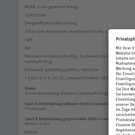
WLAN, in der gesamten Anlage
Spielzimmer
Energieeffiziente Beleuchtung
2 À-la-carte-Restaurants: mediterrane Küche, auf der Dachterr
Café
Bar
Roomservice (kostenpflichtig), Arztbesuch im Hotel (Englisch)
kostenpflichtig)
Hallenbad: ganzjährig geöffnet, beheizbar
1 Pool: ca. 1.4.-31.10., saisonal betrieben, Süßwasser, Sonne
Kinder
Zimmerausstattung: Babybett (kostenpflichtig)
Sport & Unterhaltung inklusive (teils Fremdanbieter)
Fitnessraum
Sport & Unterhaltung gegen Gebühr (teils Fremdanbieter)
Reiten, im Ort
Billard