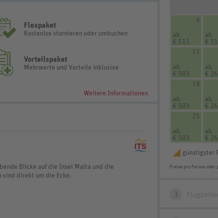
4
Flexpaket
Kostenlos stornieren oder umbuchen
ab
ab
€ 511
€ 3
11
Vorteilspaket
ab
ab
Mehrwerte und Vorteile inklusive
€ 503
€ 2
18
Weitere Informationen
ab
ab
€ 503
€ 2
25
ab
ab
€ 503
€ 2
günstigster 
ende Blicke auf die Insel Malta und die
Preise pro Person oder 
 sind direkt um die Ecke.
3
Flugzeite