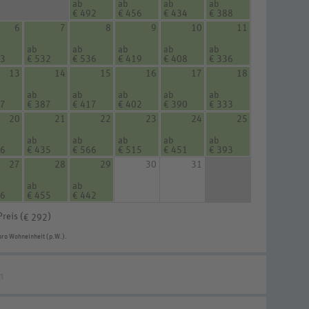
ab
ab
ab
ab
€ 492
€ 456
€ 434
€ 388
6
7
8
9
10
11
ab
ab
ab
ab
ab
43
€ 532
€ 536
€ 419
€ 408
€ 336
13
14
15
16
17
18
ab
ab
ab
ab
ab
57
€ 387
€ 417
€ 402
€ 390
€ 333
20
21
22
23
24
25
ab
ab
ab
ab
ab
56
€ 435
€ 566
€ 515
€ 451
€ 393
27
28
29
30
31
ab
ab
06
€ 455
€ 442
Preis (
)
€ 292
pro Wohneinheit (p.W.).
n