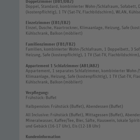
Doppelzimmer (DB1/DB2)
Doppel, Standard, kombinierter Wohn-/Schlafraum, Sofabett, D
(kostenpflichtig), 1 TV (Sat-TV, Flachbildschirm), WLAN, Kühls
Einzelzimmer (EB1/EB2)
Einzel, Dusche, Haartrockner, Klimaanlage, Heizung, Safe (kost
Kühlschrank, Balkon (möbliert)
Familienzimmer (FB1/FB2)
Familien, kombinierter Wohn-/Schlafraum, 1 Doppelbett, 3 Sof
Heizung, Safe (kostenpflichtig), 1 TV (Sat-TV, Flachbildschirm
Appartement 1 Schlafzimmer (AB1/AB2)
Appartement, 1 separates Schlafzimmer, kombinierter Wohn-/S
Klimaanlage, Heizung, Safe (kostenpflichtig), 1 TV (Sat-TV, F
Kühlschrank, Balkon (möbliert)
Verpflegung:
Frühstück: Buffet
Halbpension: Frühstück (Buffet), Abendessen (Buffet)
All Inclusive: Frühstück (Buffet), Mittagessen (Buffet), Abende
Mineralwasser, Kaffee/Tee, Bier, Säfte, Hauswein, lokale Spiri
und Gebäck (16-17 Uhr), Eis (12-18 Uhr)
Kundeninformation