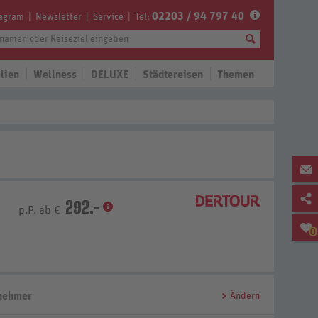
02203 / 94 797 40
tagram
Newsletter
Service
Tel:
lien
Wellness
DELUXE
Städtereisen
Themen
292.-
p.P. ab €
0
lnehmer
Ändern