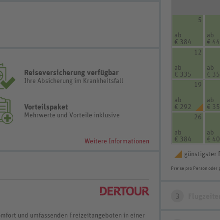
5
ab
ab
€ 384
€ 4
12
ab
ab
Reiseversicherung verfügbar
€ 335
€ 3
Ihre Absicherung im Krankheitsfall
19
ab
ab
Vorteilspaket
€ 292
€ 3
Mehrwerte und Vorteile inklusive
26
ab
ab
€ 384
€ 4
Weitere Informationen
günstigster 
Preise pro Person oder 
3
Flugzeite
omfort und umfassenden Freizeitangeboten in einer