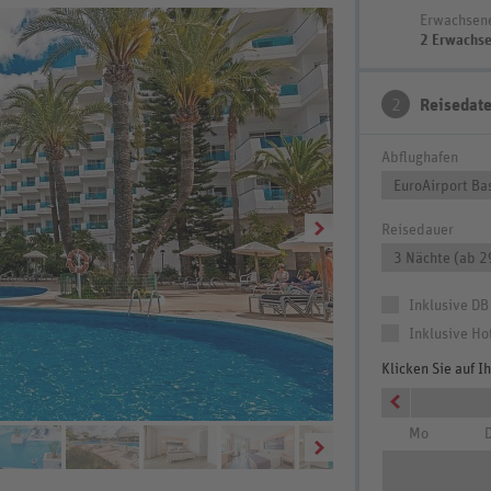
Erwachsen
2 Erwachs
2
Reisedat
Abflughafen
EuroAirport Ba
Reisedauer
3 Nächte (ab 2
Inklusive DB
Inklusive Ho
Klicken Sie auf 
Mo
D