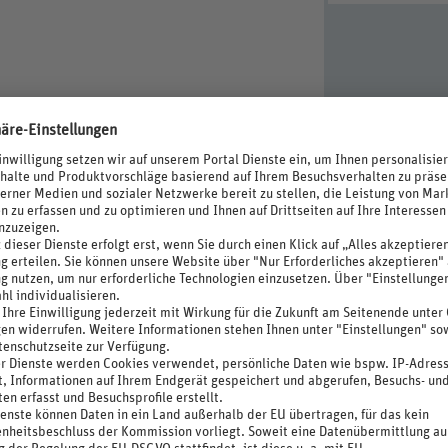
e
nnenschirme, Liegen