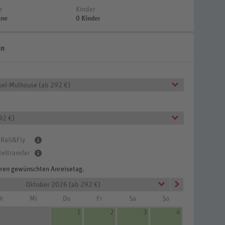
e
Kinder
ene
0 Kinder
en
sel-Mulhouse (ab 292 €)
92 €)
 Rail&Fly
teltransfer
Ihren gewünschten Anreisetag.
Oktober 2026 (ab 292 €)
i
Mi
Do
Fr
Sa
So
1
2
3
4