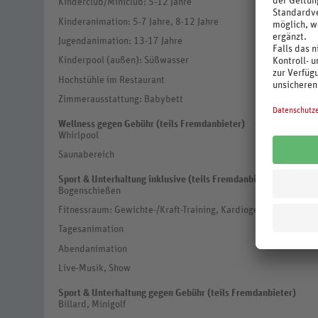
Kinderclub/Miniclub: 5-12 Jahre
Kinderanimation: 5-7 Jahre, 8-12 Jahre
Jugendanimation: 13-17 Jahre
Kinderpool (außen): Süßwasser
Hochstühle im Restaurant
Zimmerausstattung: Babybett
Wellness gegen Gebühr (teils Fremdanbieter)
Whirlpool
Saunabereich
Sport & Unterhaltung inklusive (teils Fremdanbieter)
Bogenschießen
Fitnessraum: Gewichte-/Kraft-Training, Kardiogeräte
Tagesanimation
Abendanimation
Live-Musik, Show
Sport & Unterhaltung gegen Gebühr (teils Fremdanbieter)
Billard, Minigolf