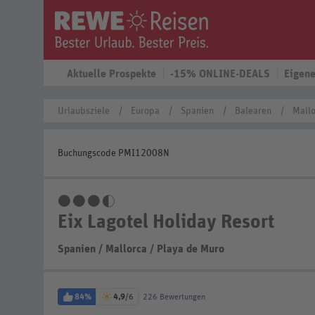
Aktuelle Prospekte
-15% ONLINE-DEALS
Eigene
Urlaubsziele
Europa
Spanien
Balearen
Mallo
Buchungscode PMI12008N
3,5 Sterne
Eix Lagotel Holiday Resort
Spanien
/
Mallorca
/
Playa de Muro
84%
4,9
/6
226 Bewertungen