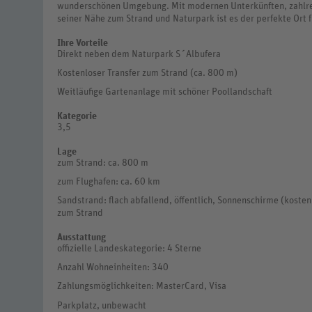
wunderschönen Umgebung. Mit modernen Unterkünften, zahlre
seiner Nähe zum Strand und Naturpark ist es der perfekte Ort f
Ihre Vorteile
Direkt neben dem Naturpark S´Albufera
Kostenloser Transfer zum Strand (ca. 800 m)
Weitläufige Gartenanlage mit schöner Poollandschaft
Kategorie
3,5
Lage
zum Strand: ca. 800 m
zum Flughafen: ca. 60 km
Sandstrand: flach abfallend, öffentlich, Sonnenschirme (kostenp
zum Strand
Ausstattung
offizielle Landeskategorie: 4 Sterne
Anzahl Wohneinheiten: 340
Zahlungsmöglichkeiten: MasterCard, Visa
Parkplatz, unbewacht