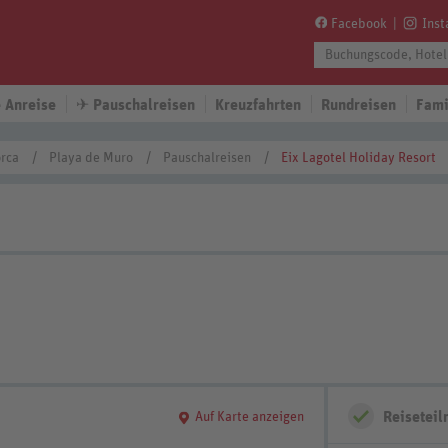
Facebook
Ins
 Anreise
✈
Pauschalreisen
Kreuzfahrten
Rundreisen
Fami
rca
Playa de Muro
Pauschalreisen
Eix Lagotel Holiday Resort
Reisetei
Auf Karte anzeigen