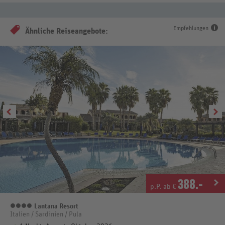
Empfehlungen
Ähnliche Reiseangebote:
388
.-
p.P. ab €
Lantana Resort
4 Sterne
Italien / Sardinien / Pula