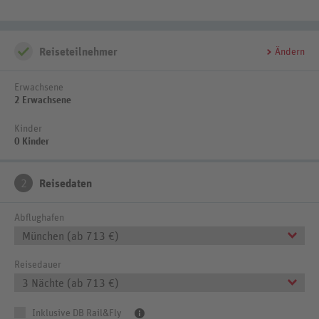
Reiseteilnehmer
Ändern
Erwachsene
2 Erwachsene
Kinder
0 Kinder
2
Reisedaten
Abflughafen
München (ab 713 €)
Reisedauer
3 Nächte (ab 713 €)
Inklusive DB Rail&Fly