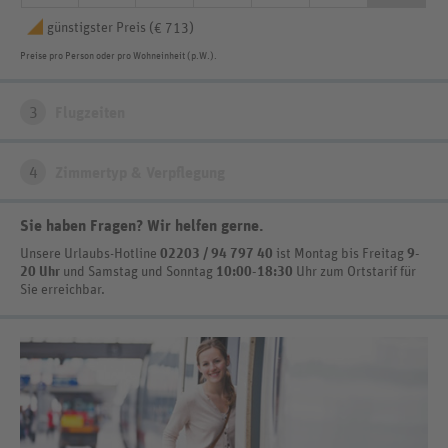
günstigster Preis (
)
€ 713
Preise pro Person oder pro Wohneinheit (p.W.).
3
Flugzeiten
4
Zimmertyp & Verpflegung
Sie haben Fragen? Wir helfen gerne
.
Unsere Urlaubs-Hotline
02203 / 94 797 40
ist
Montag bis Freitag
9-
20 Uhr
und Samstag und Sonntag
10:00-18:30
Uhr zum Ortstarif
für
Sie erreichbar.