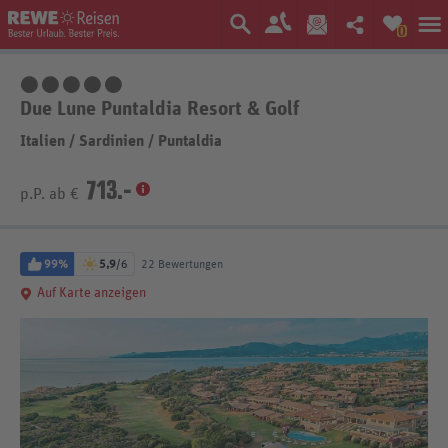
0
5 Sterne
Due Lune Puntaldia Resort & Golf
Italien
/
Sardinien
/
Puntaldia
713.-
p.P. ab €
99%
5,9
/6
22 Bewertungen
Auf Karte anzeigen